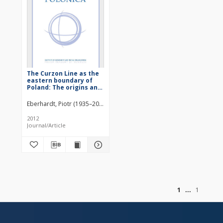
The Curzon Line as the
eastern boundary of
Poland: The origins and
the political
background
Eberhardt, Piotr (1935–2020)
2012
Journal/Article
of
1
1