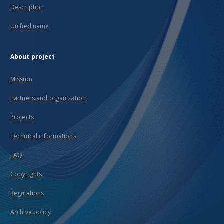
Description
Unified name
About project
Mission
Partners and organization
Projects
Technical informations
FAQ
Copyrights
Regulations
Archive policy