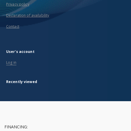
Privacy policy
Declaration of availability
Contact
User's account
Log in
Recently viewed
FINANCING: