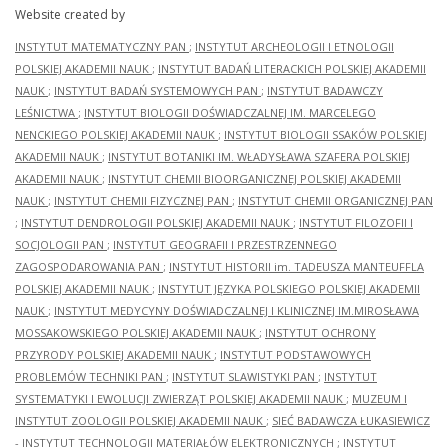
Website created by
INSTYTUT MATEMATYCZNY PAN
;
INSTYTUT ARCHEOLOGII I ETNOLOGII
POLSKIEJ AKADEMII NAUK
;
INSTYTUT BADAŃ LITERACKICH POLSKIEJ AKADEMII
NAUK
;
INSTYTUT BADAŃ SYSTEMOWYCH PAN
;
INSTYTUT BADAWCZY
LEŚNICTWA
;
INSTYTUT BIOLOGII DOŚWIADCZALNEJ IM. MARCELEGO
NENCKIEGO POLSKIEJ AKADEMII NAUK
;
INSTYTUT BIOLOGII SSAKÓW POLSKIEJ
AKADEMII NAUK
;
INSTYTUT BOTANIKI IM. WŁADYSŁAWA SZAFERA POLSKIEJ
AKADEMII NAUK
;
INSTYTUT CHEMII BIOORGANICZNEJ POLSKIEJ AKADEMII
NAUK
;
INSTYTUT CHEMII FIZYCZNEJ PAN
;
INSTYTUT CHEMII ORGANICZNEJ PAN
;
INSTYTUT DENDROLOGII POLSKIEJ AKADEMII NAUK
;
INSTYTUT FILOZOFII I
SOCJOLOGII PAN
;
INSTYTUT GEOGRAFII I PRZESTRZENNEGO
ZAGOSPODAROWANIA PAN
;
INSTYTUT HISTORII im. TADEUSZA MANTEUFFLA
POLSKIEJ AKADEMII NAUK
;
INSTYTUT JĘZYKA POLSKIEGO POLSKIEJ AKADEMII
NAUK
;
INSTYTUT MEDYCYNY DOŚWIADCZALNEJ I KLINICZNEJ IM.MIROSŁAWA
MOSSAKOWSKIEGO POLSKIEJ AKADEMII NAUK
;
INSTYTUT OCHRONY
PRZYRODY POLSKIEJ AKADEMII NAUK
;
INSTYTUT PODSTAWOWYCH
PROBLEMÓW TECHNIKI PAN
;
INSTYTUT SLAWISTYKI PAN
;
INSTYTUT
SYSTEMATYKI I EWOLUCJI ZWIERZĄT POLSKIEJ AKADEMII NAUK
;
MUZEUM I
INSTYTUT ZOOLOGII POLSKIEJ AKADEMII NAUK
;
SIEĆ BADAWCZA ŁUKASIEWICZ
- INSTYTUT TECHNOLOGII MATERIAŁÓW ELEKTRONICZNYCH
;
INSTYTUT