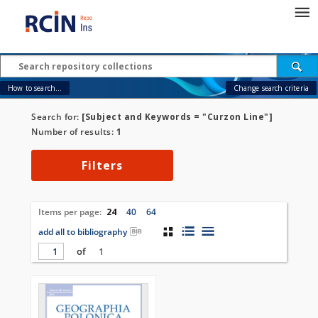
How to search...
Change search criteria
Search for:
[Subject and Keywords = "Curzon Line"]
Number of results:
1
Filters
Items per page:
24
40
64
add all to bibliography
of
1