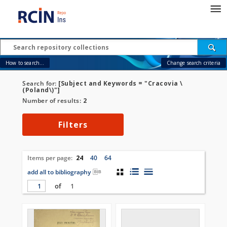
How to search...
Change search criteria
Search for:
[Subject and Keywords = "Cracovia \
(Poland\)"]
Number of results:
2
Filters
Items per page:
24
40
64
add all to bibliography
of
1