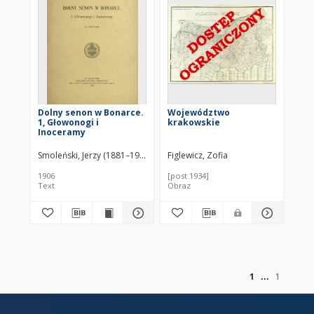
Dolny senon w Bonarce.
Województwo
1, Głowonogi i
krakowskie
Inoceramy
Smoleński, Jerzy (1881–1940)
Figlewicz, Zofia
1906
[post 1934]
Text
Obraz
of
1
1