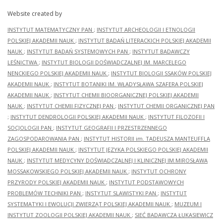
Website created by
INSTYTUT MATEMATYCZNY PAN
;
INSTYTUT ARCHEOLOGII I ETNOLOGII
POLSKIEJ AKADEMII NAUK
;
INSTYTUT BADAŃ LITERACKICH POLSKIEJ AKADEMII
NAUK
;
INSTYTUT BADAŃ SYSTEMOWYCH PAN
;
INSTYTUT BADAWCZY
LEŚNICTWA
;
INSTYTUT BIOLOGII DOŚWIADCZALNEJ IM. MARCELEGO
NENCKIEGO POLSKIEJ AKADEMII NAUK
;
INSTYTUT BIOLOGII SSAKÓW POLSKIEJ
AKADEMII NAUK
;
INSTYTUT BOTANIKI IM. WŁADYSŁAWA SZAFERA POLSKIEJ
AKADEMII NAUK
;
INSTYTUT CHEMII BIOORGANICZNEJ POLSKIEJ AKADEMII
NAUK
;
INSTYTUT CHEMII FIZYCZNEJ PAN
;
INSTYTUT CHEMII ORGANICZNEJ PAN
;
INSTYTUT DENDROLOGII POLSKIEJ AKADEMII NAUK
;
INSTYTUT FILOZOFII I
SOCJOLOGII PAN
;
INSTYTUT GEOGRAFII I PRZESTRZENNEGO
ZAGOSPODAROWANIA PAN
;
INSTYTUT HISTORII im. TADEUSZA MANTEUFFLA
POLSKIEJ AKADEMII NAUK
;
INSTYTUT JĘZYKA POLSKIEGO POLSKIEJ AKADEMII
NAUK
;
INSTYTUT MEDYCYNY DOŚWIADCZALNEJ I KLINICZNEJ IM.MIROSŁAWA
MOSSAKOWSKIEGO POLSKIEJ AKADEMII NAUK
;
INSTYTUT OCHRONY
PRZYRODY POLSKIEJ AKADEMII NAUK
;
INSTYTUT PODSTAWOWYCH
PROBLEMÓW TECHNIKI PAN
;
INSTYTUT SLAWISTYKI PAN
;
INSTYTUT
SYSTEMATYKI I EWOLUCJI ZWIERZĄT POLSKIEJ AKADEMII NAUK
;
MUZEUM I
INSTYTUT ZOOLOGII POLSKIEJ AKADEMII NAUK
;
SIEĆ BADAWCZA ŁUKASIEWICZ