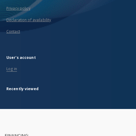
Privacy policy
Declaration of availability
Contact
User's account
Log in
Recently viewed
FINANCING: