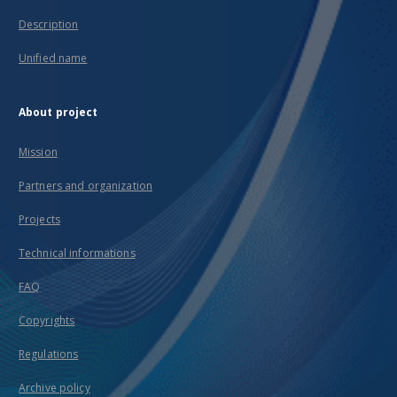
Description
Unified name
About project
Mission
Partners and organization
Projects
Technical informations
FAQ
Copyrights
Regulations
Archive policy