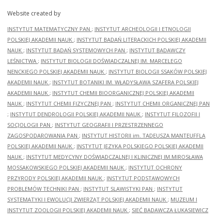
Website created by
INSTYTUT MATEMATYCZNY PAN
;
INSTYTUT ARCHEOLOGII I ETNOLOGII
POLSKIEJ AKADEMII NAUK
;
INSTYTUT BADAŃ LITERACKICH POLSKIEJ AKADEMII
NAUK
;
INSTYTUT BADAŃ SYSTEMOWYCH PAN
;
INSTYTUT BADAWCZY
LEŚNICTWA
;
INSTYTUT BIOLOGII DOŚWIADCZALNEJ IM. MARCELEGO
NENCKIEGO POLSKIEJ AKADEMII NAUK
;
INSTYTUT BIOLOGII SSAKÓW POLSKIEJ
AKADEMII NAUK
;
INSTYTUT BOTANIKI IM. WŁADYSŁAWA SZAFERA POLSKIEJ
AKADEMII NAUK
;
INSTYTUT CHEMII BIOORGANICZNEJ POLSKIEJ AKADEMII
NAUK
;
INSTYTUT CHEMII FIZYCZNEJ PAN
;
INSTYTUT CHEMII ORGANICZNEJ PAN
;
INSTYTUT DENDROLOGII POLSKIEJ AKADEMII NAUK
;
INSTYTUT FILOZOFII I
SOCJOLOGII PAN
;
INSTYTUT GEOGRAFII I PRZESTRZENNEGO
ZAGOSPODAROWANIA PAN
;
INSTYTUT HISTORII im. TADEUSZA MANTEUFFLA
POLSKIEJ AKADEMII NAUK
;
INSTYTUT JĘZYKA POLSKIEGO POLSKIEJ AKADEMII
NAUK
;
INSTYTUT MEDYCYNY DOŚWIADCZALNEJ I KLINICZNEJ IM.MIROSŁAWA
MOSSAKOWSKIEGO POLSKIEJ AKADEMII NAUK
;
INSTYTUT OCHRONY
PRZYRODY POLSKIEJ AKADEMII NAUK
;
INSTYTUT PODSTAWOWYCH
PROBLEMÓW TECHNIKI PAN
;
INSTYTUT SLAWISTYKI PAN
;
INSTYTUT
SYSTEMATYKI I EWOLUCJI ZWIERZĄT POLSKIEJ AKADEMII NAUK
;
MUZEUM I
INSTYTUT ZOOLOGII POLSKIEJ AKADEMII NAUK
;
SIEĆ BADAWCZA ŁUKASIEWICZ