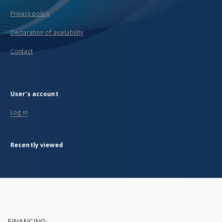
Privacy policy
Declaration of availability
Contact
User's account
Log in
Recently viewed
FINANCING: