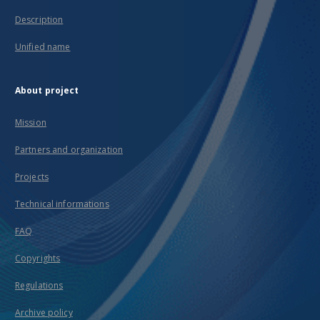
Description
Unified name
About project
Mission
Partners and organization
Projects
Technical informations
FAQ
Copyrights
Regulations
Archive policy