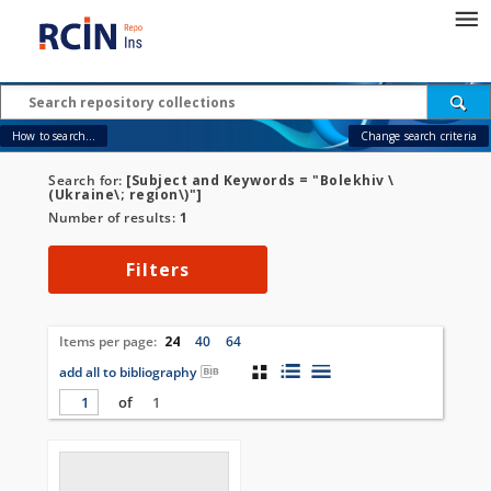
How to search...
Change search criteria
Search for:
[Subject and Keywords = "Bolekhiv \
(Ukraine\; region\)"]
Number of results:
1
Filters
Items per page:
24
40
64
add all to bibliography
of
1