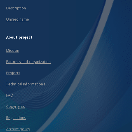
Description
Unified name
About project
Mission
Partners and organization
Projects
Technical informations
FAQ
Copyrights
Regulations
Archive policy