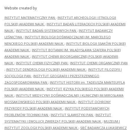
Website created by
INSTYTUT MATEMATYCZNY PAN
;
INSTYTUT ARCHEOLOGII I ETNOLOGII
POLSKIEJ AKADEMII NAUK
;
INSTYTUT BADAŃ LITERACKICH POLSKIEJ AKADEMII
NAUK
;
INSTYTUT BADAŃ SYSTEMOWYCH PAN
;
INSTYTUT BADAWCZY
LEŚNICTWA
;
INSTYTUT BIOLOGII DOŚWIADCZALNEJ IM. MARCELEGO
NENCKIEGO POLSKIEJ AKADEMII NAUK
;
INSTYTUT BIOLOGII SSAKÓW POLSKIEJ
AKADEMII NAUK
;
INSTYTUT BOTANIKI IM. WŁADYSŁAWA SZAFERA POLSKIEJ
AKADEMII NAUK
;
INSTYTUT CHEMII BIOORGANICZNEJ POLSKIEJ AKADEMII
NAUK
;
INSTYTUT CHEMII FIZYCZNEJ PAN
;
INSTYTUT CHEMII ORGANICZNEJ PAN
;
INSTYTUT DENDROLOGII POLSKIEJ AKADEMII NAUK
;
INSTYTUT FILOZOFII I
SOCJOLOGII PAN
;
INSTYTUT GEOGRAFII I PRZESTRZENNEGO
ZAGOSPODAROWANIA PAN
;
INSTYTUT HISTORII im. TADEUSZA MANTEUFFLA
POLSKIEJ AKADEMII NAUK
;
INSTYTUT JĘZYKA POLSKIEGO POLSKIEJ AKADEMII
NAUK
;
INSTYTUT MEDYCYNY DOŚWIADCZALNEJ I KLINICZNEJ IM.MIROSŁAWA
MOSSAKOWSKIEGO POLSKIEJ AKADEMII NAUK
;
INSTYTUT OCHRONY
PRZYRODY POLSKIEJ AKADEMII NAUK
;
INSTYTUT PODSTAWOWYCH
PROBLEMÓW TECHNIKI PAN
;
INSTYTUT SLAWISTYKI PAN
;
INSTYTUT
SYSTEMATYKI I EWOLUCJI ZWIERZĄT POLSKIEJ AKADEMII NAUK
;
MUZEUM I
INSTYTUT ZOOLOGII POLSKIEJ AKADEMII NAUK
;
SIEĆ BADAWCZA ŁUKASIEWICZ