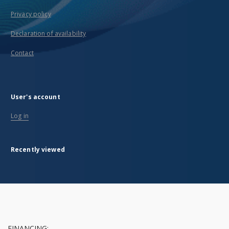
Privacy policy
Declaration of availability
Contact
User's account
Log in
Recently viewed
FINANCING: