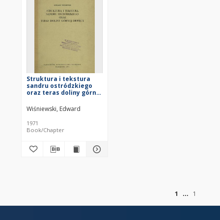
Struktura i tekstura
sandru ostródzkiego
oraz teras doliny górnej
Drwęcy = Structure and
texture of Ostróda
Wiśniewski, Edward
outwash and terrace of
upper Drwęca valley =
1971
Struktura i tekstura
Book/Chapter
ostrudskogo zandra i
terras doliny verhnego
tečeniâ Drvency
of
1
1