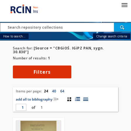
How to search...
Change search criteria
Search for:
[Source = "CBGiOŚ. IGiPZ PAN, sygn.
30.830"]
Number of results:
1
Filters
Items per page:
24
40
64
add all to bibliography
of
1