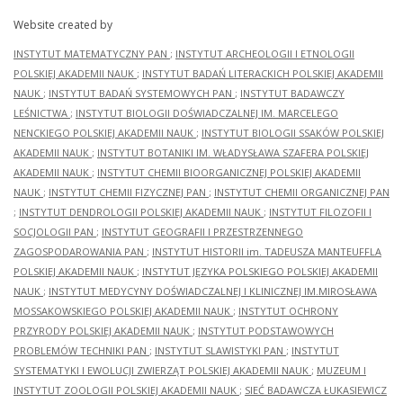
Website created by
INSTYTUT MATEMATYCZNY PAN
;
INSTYTUT ARCHEOLOGII I ETNOLOGII
POLSKIEJ AKADEMII NAUK
;
INSTYTUT BADAŃ LITERACKICH POLSKIEJ AKADEMII
NAUK
;
INSTYTUT BADAŃ SYSTEMOWYCH PAN
;
INSTYTUT BADAWCZY
LEŚNICTWA
;
INSTYTUT BIOLOGII DOŚWIADCZALNEJ IM. MARCELEGO
NENCKIEGO POLSKIEJ AKADEMII NAUK
;
INSTYTUT BIOLOGII SSAKÓW POLSKIEJ
AKADEMII NAUK
;
INSTYTUT BOTANIKI IM. WŁADYSŁAWA SZAFERA POLSKIEJ
AKADEMII NAUK
;
INSTYTUT CHEMII BIOORGANICZNEJ POLSKIEJ AKADEMII
NAUK
;
INSTYTUT CHEMII FIZYCZNEJ PAN
;
INSTYTUT CHEMII ORGANICZNEJ PAN
;
INSTYTUT DENDROLOGII POLSKIEJ AKADEMII NAUK
;
INSTYTUT FILOZOFII I
SOCJOLOGII PAN
;
INSTYTUT GEOGRAFII I PRZESTRZENNEGO
ZAGOSPODAROWANIA PAN
;
INSTYTUT HISTORII im. TADEUSZA MANTEUFFLA
POLSKIEJ AKADEMII NAUK
;
INSTYTUT JĘZYKA POLSKIEGO POLSKIEJ AKADEMII
NAUK
;
INSTYTUT MEDYCYNY DOŚWIADCZALNEJ I KLINICZNEJ IM.MIROSŁAWA
MOSSAKOWSKIEGO POLSKIEJ AKADEMII NAUK
;
INSTYTUT OCHRONY
PRZYRODY POLSKIEJ AKADEMII NAUK
;
INSTYTUT PODSTAWOWYCH
PROBLEMÓW TECHNIKI PAN
;
INSTYTUT SLAWISTYKI PAN
;
INSTYTUT
SYSTEMATYKI I EWOLUCJI ZWIERZĄT POLSKIEJ AKADEMII NAUK
;
MUZEUM I
INSTYTUT ZOOLOGII POLSKIEJ AKADEMII NAUK
;
SIEĆ BADAWCZA ŁUKASIEWICZ