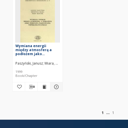
Wymiana energii
między atmosferą a
podłożem jako
podstawa kartowania
topoklimatycznego
Paszyński, Janusz
Miara, Krystyna
Skoczek, Józef ( –2011)
1999
Book/Chapter
of
1
1