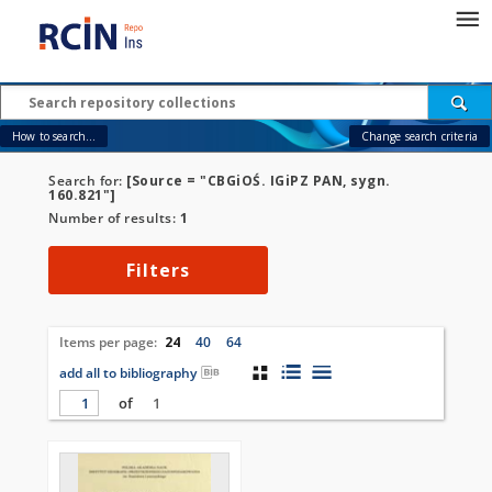
How to search...
Change search criteria
Search for:
[Source = "CBGiOŚ. IGiPZ PAN, sygn.
160.821"]
Number of results:
1
Filters
Items per page:
24
40
64
add all to bibliography
of
1