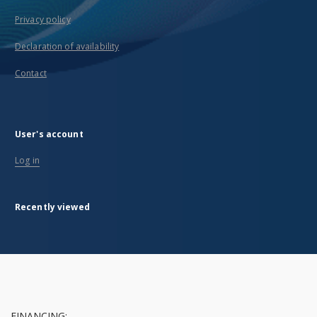
Privacy policy
Declaration of availability
Contact
User's account
Log in
Recently viewed
FINANCING: