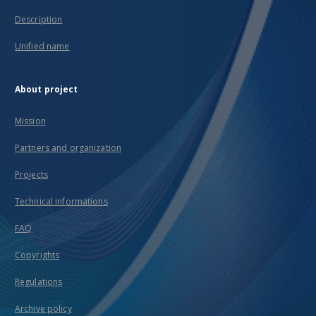
Description
Unified name
About project
Mission
Partners and organization
Projects
Technical informations
FAQ
Copyrights
Regulations
Archive policy