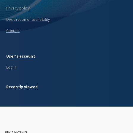
Privacy policy
Declaration of availability
Contact
User's account
Log in
Recently viewed
FINANCING: