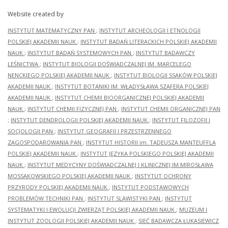
Website created by
INSTYTUT MATEMATYCZNY PAN
;
INSTYTUT ARCHEOLOGII I ETNOLOGII
POLSKIEJ AKADEMII NAUK
;
INSTYTUT BADAŃ LITERACKICH POLSKIEJ AKADEMII
NAUK
;
INSTYTUT BADAŃ SYSTEMOWYCH PAN
;
INSTYTUT BADAWCZY
LEŚNICTWA
;
INSTYTUT BIOLOGII DOŚWIADCZALNEJ IM. MARCELEGO
NENCKIEGO POLSKIEJ AKADEMII NAUK
;
INSTYTUT BIOLOGII SSAKÓW POLSKIEJ
AKADEMII NAUK
;
INSTYTUT BOTANIKI IM. WŁADYSŁAWA SZAFERA POLSKIEJ
AKADEMII NAUK
;
INSTYTUT CHEMII BIOORGANICZNEJ POLSKIEJ AKADEMII
NAUK
;
INSTYTUT CHEMII FIZYCZNEJ PAN
;
INSTYTUT CHEMII ORGANICZNEJ PAN
;
INSTYTUT DENDROLOGII POLSKIEJ AKADEMII NAUK
;
INSTYTUT FILOZOFII I
SOCJOLOGII PAN
;
INSTYTUT GEOGRAFII I PRZESTRZENNEGO
ZAGOSPODAROWANIA PAN
;
INSTYTUT HISTORII im. TADEUSZA MANTEUFFLA
POLSKIEJ AKADEMII NAUK
;
INSTYTUT JĘZYKA POLSKIEGO POLSKIEJ AKADEMII
NAUK
;
INSTYTUT MEDYCYNY DOŚWIADCZALNEJ I KLINICZNEJ IM.MIROSŁAWA
MOSSAKOWSKIEGO POLSKIEJ AKADEMII NAUK
;
INSTYTUT OCHRONY
PRZYRODY POLSKIEJ AKADEMII NAUK
;
INSTYTUT PODSTAWOWYCH
PROBLEMÓW TECHNIKI PAN
;
INSTYTUT SLAWISTYKI PAN
;
INSTYTUT
SYSTEMATYKI I EWOLUCJI ZWIERZĄT POLSKIEJ AKADEMII NAUK
;
MUZEUM I
INSTYTUT ZOOLOGII POLSKIEJ AKADEMII NAUK
;
SIEĆ BADAWCZA ŁUKASIEWICZ