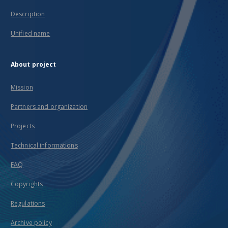
Description
Unified name
About project
Mission
Partners and organization
Projects
Technical informations
FAQ
Copyrights
Regulations
Archive policy