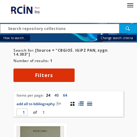
How to search...
Change search criteria
Search for:
[Source = "CBGiOŚ. IGiPZ PAN, sygn.
14.303"]
Number of results:
1
Filters
Items per page:
24
40
64
add all to bibliography
of
1