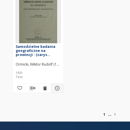
Samodzielne badania
geograficzne na
prowincji : (zarys
metodologiczny i
bibljograficzny)
Ormicki, Wiktor Rudolf (1898–1941)
1931
Text
of
1
1