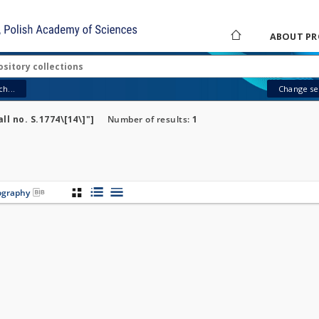
ABOUT PR
h...
Change sea
ll no. S.1774\[14\]"]
Number of results:
1
iography