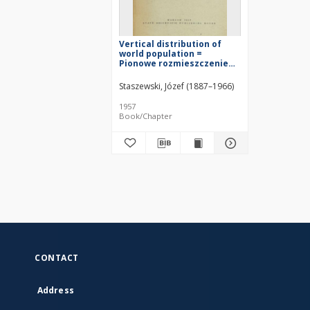
Vertical distribution of
world population =
Pionowe rozmieszczenie
ludności na kuli ziemskiej =
Vertikal'noe razmeščenie
Staszewski, Józef (1887–1966)
naselenija zemnogo šara
1957
Book/Chapter
CONTACT
Address