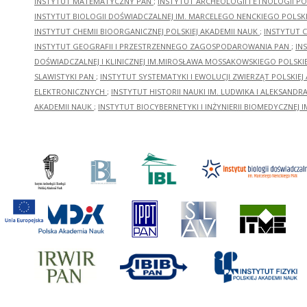
INSTYTUT MATEMATYCZNY PAN
;
INSTYTUT ARCHEOLOGII I ETNOLOGII PO
INSTYTUT BIOLOGII DOŚWIADCZALNEJ IM. MARCELEGO NENCKIEGO POLSKI
INSTYTUT CHEMII BIOORGANICZNEJ POLSKIEJ AKADEMII NAUK
;
INSTYTUT C
INSTYTUT GEOGRAFII I PRZESTRZENNEGO ZAGOSPODAROWANIA PAN
;
IN
DOŚWIADCZALNEJ I KLINICZNEJ IM.MIROSŁAWA MOSSAKOWSKIEGO POLSKI
SLAWISTYKI PAN
;
INSTYTUT SYSTEMATYKI I EWOLUCJI ZWIERZĄT POLSKIEJ
ELEKTRONICZNYCH
;
INSTYTUT HISTORII NAUKI IM. LUDWIKA I ALEKSAND
AKADEMII NAUK
;
INSTYTUT BIOCYBERNETYKI I INŻYNIERII BIOMEDYCZNEJ I