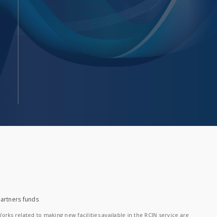
artners funds
orks related to making new facilities available in the RCIN service are