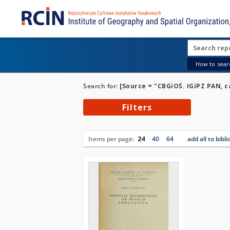
How to searc
Search for:
[Source = "CBGiOŚ. IGiPZ PAN, ca
Filters
Items per page:
24
40
64
add all to bibl