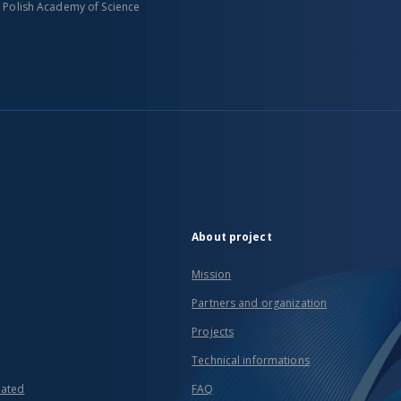
n Polish Academy of Science
About project
Mission
Partners and organization
Projects
Technical informations
eated
FAQ