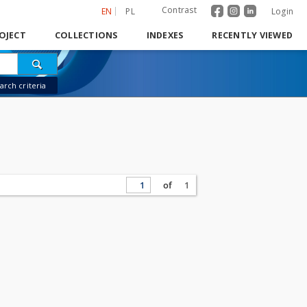
Contrast
EN
PL
Login
OJECT
COLLECTIONS
INDEXES
RECENTLY VIEWED
rch criteria
of
1