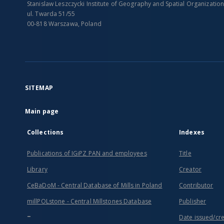
Stanislaw Leszczycki Institute of Geography and Spatial Organizatio
ul. Twarda 51/55
00-818 Warszawa, Poland
SITEMAP
Main page
Collections
Indexes
Publications of IGiPZ PAN and employees
Title
Library
Creator
CeBaDoM - Central Database of Mills in Poland
Contributor
millPOLstone - Central Millstones Database
Publisher
...
Date issued/cr