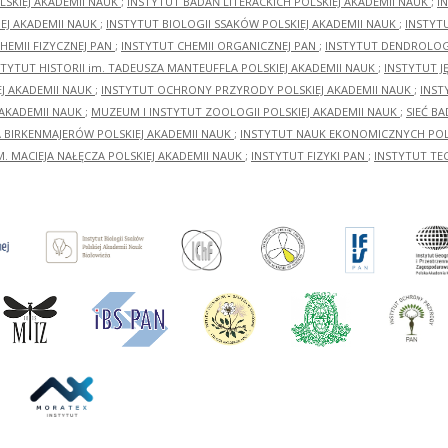
LSKIEJ AKADEMII NAUK
;
INSTYTUT BADAŃ LITERACKICH POLSKIEJ AKADEMII NAUK
;
I
EJ AKADEMII NAUK
;
INSTYTUT BIOLOGII SSAKÓW POLSKIEJ AKADEMII NAUK
;
INSTYT
HEMII FIZYCZNEJ PAN
;
INSTYTUT CHEMII ORGANICZNEJ PAN
;
INSTYTUT DENDROLOGI
STYTUT HISTORII im. TADEUSZA MANTEUFFLA POLSKIEJ AKADEMII NAUK
;
INSTYTUT J
EJ AKADEMII NAUK
;
INSTYTUT OCHRONY PRZYRODY POLSKIEJ AKADEMII NAUK
;
INST
 AKADEMII NAUK
;
MUZEUM I INSTYTUT ZOOLOGII POLSKIEJ AKADEMII NAUK
;
SIEĆ B
RA BIRKENMAJERÓW POLSKIEJ AKADEMII NAUK
;
INSTYTUT NAUK EKONOMICZNYCH POLS
M. MACIEJA NAŁĘCZA POLSKIEJ AKADEMII NAUK
;
INSTYTUT FIZYKI PAN
;
INSTYTUT TE