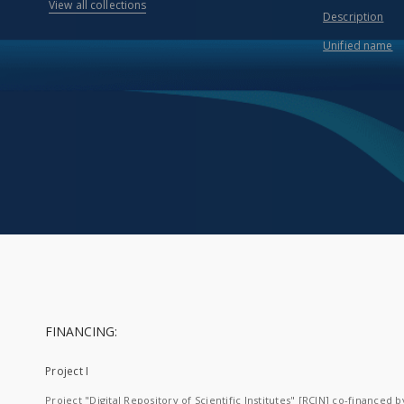
View all collections
Description
Unified name
FINANCING:
Project I
Project "Digital Repository of Scientific Institutes" [RCIN] co-financed b