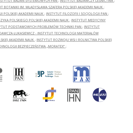
NSTYTUT BADAŃ SYSTEMOWYCH PAN
;
INSTYTUT BADAWCZY LEŚNICTWA
;
UT BOTANIKI IM. WŁADYSŁAWA SZAFERA POLSKIEJ AKADEMII NAUK
;
I POLSKIEJ AKADEMII NAUK
;
INSTYTUT FILOZOFII I SOCJOLOGII PAN
;
ĘZYKA POLSKIEGO POLSKIEJ AKADEMII NAUK
;
INSTYTUT MEDYCYNY
YTUT PODSTAWOWYCH PROBLEMÓW TECHNIKI PAN
;
INSTYTUT
ADAWCZA ŁUKASIEWICZ - INSTYTUT TECHNOLOGII MATERIAŁÓW
KIEJ AKADEMII NAUK
;
INSTYTUT ROZWOJU WSI I ROLNICTWA POLSKIEJ
CHNOLOGII BEZPIECZEŃSTWA „MORATEX”
;