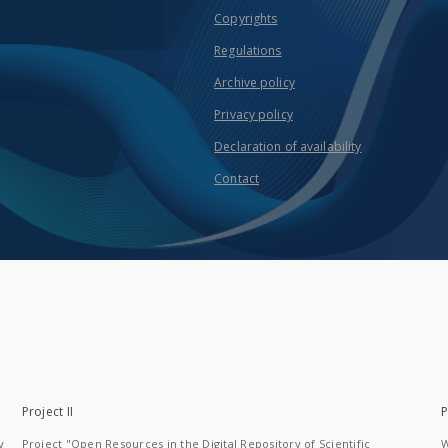
Copyrights
Regulations
Archive policy
Privacy policy
Declaration of availability
Contact
Project II
P
y
Project "Open Resources in the Digital Repository of Scientific
W