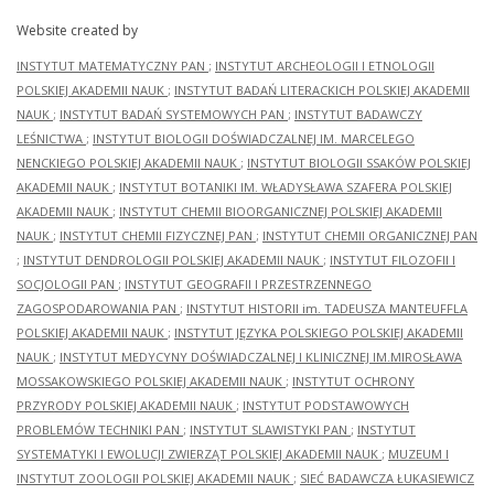
Website created by
INSTYTUT MATEMATYCZNY PAN
;
INSTYTUT ARCHEOLOGII I ETNOLOGII
POLSKIEJ AKADEMII NAUK
;
INSTYTUT BADAŃ LITERACKICH POLSKIEJ AKADEMII
NAUK
;
INSTYTUT BADAŃ SYSTEMOWYCH PAN
;
INSTYTUT BADAWCZY
LEŚNICTWA
;
INSTYTUT BIOLOGII DOŚWIADCZALNEJ IM. MARCELEGO
NENCKIEGO POLSKIEJ AKADEMII NAUK
;
INSTYTUT BIOLOGII SSAKÓW POLSKIEJ
AKADEMII NAUK
;
INSTYTUT BOTANIKI IM. WŁADYSŁAWA SZAFERA POLSKIEJ
AKADEMII NAUK
;
INSTYTUT CHEMII BIOORGANICZNEJ POLSKIEJ AKADEMII
NAUK
;
INSTYTUT CHEMII FIZYCZNEJ PAN
;
INSTYTUT CHEMII ORGANICZNEJ PAN
;
INSTYTUT DENDROLOGII POLSKIEJ AKADEMII NAUK
;
INSTYTUT FILOZOFII I
SOCJOLOGII PAN
;
INSTYTUT GEOGRAFII I PRZESTRZENNEGO
ZAGOSPODAROWANIA PAN
;
INSTYTUT HISTORII im. TADEUSZA MANTEUFFLA
POLSKIEJ AKADEMII NAUK
;
INSTYTUT JĘZYKA POLSKIEGO POLSKIEJ AKADEMII
NAUK
;
INSTYTUT MEDYCYNY DOŚWIADCZALNEJ I KLINICZNEJ IM.MIROSŁAWA
MOSSAKOWSKIEGO POLSKIEJ AKADEMII NAUK
;
INSTYTUT OCHRONY
PRZYRODY POLSKIEJ AKADEMII NAUK
;
INSTYTUT PODSTAWOWYCH
PROBLEMÓW TECHNIKI PAN
;
INSTYTUT SLAWISTYKI PAN
;
INSTYTUT
SYSTEMATYKI I EWOLUCJI ZWIERZĄT POLSKIEJ AKADEMII NAUK
;
MUZEUM I
INSTYTUT ZOOLOGII POLSKIEJ AKADEMII NAUK
;
SIEĆ BADAWCZA ŁUKASIEWICZ