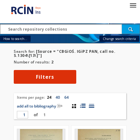
How to search...
Change search criteria
Search for:
[Source = "CBGiOŚ. IGiPZ PAN, call no.
S.1304\[13\]"]
Number of results:
2
Filters
Items per page:
24
40
64
add all to bibliography
of
1