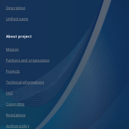
Description
Unified name
About project
Mission
Partners and organization
Projects
Technical informations
FAQ
Copyrights
Regulations
Archive policy