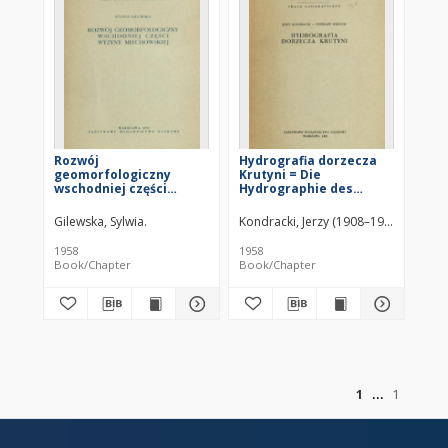
Rozwój
Hydrografia dorzecza
geomorfologiczny
Krutyni = Die
wschodniej części
Hydrographie des
Wyżyny Miechowskiej
Krutyniaflussgebietes =
Gidrografija bassejna
Gilewska, Sylwia.
Kondracki, Jerzy (1908–1998)
Mikulsk
Krutyni
1958
1958
Book/Chapter
Book/Chapter
of
1
1