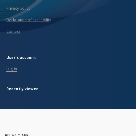
Privacy policy
Declaration of availability
Contact
User's account
Log in
Recently viewed
FINANCING: