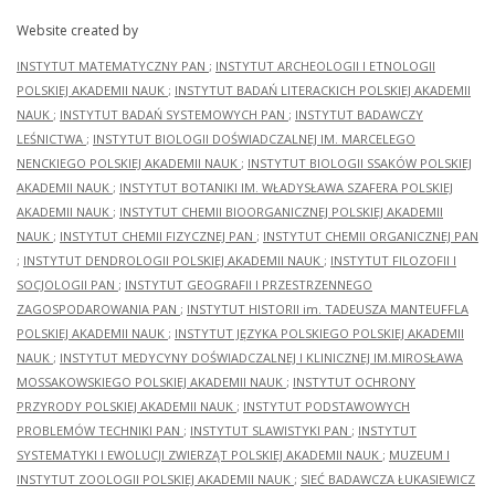
Website created by
INSTYTUT MATEMATYCZNY PAN
;
INSTYTUT ARCHEOLOGII I ETNOLOGII
POLSKIEJ AKADEMII NAUK
;
INSTYTUT BADAŃ LITERACKICH POLSKIEJ AKADEMII
NAUK
;
INSTYTUT BADAŃ SYSTEMOWYCH PAN
;
INSTYTUT BADAWCZY
LEŚNICTWA
;
INSTYTUT BIOLOGII DOŚWIADCZALNEJ IM. MARCELEGO
NENCKIEGO POLSKIEJ AKADEMII NAUK
;
INSTYTUT BIOLOGII SSAKÓW POLSKIEJ
AKADEMII NAUK
;
INSTYTUT BOTANIKI IM. WŁADYSŁAWA SZAFERA POLSKIEJ
AKADEMII NAUK
;
INSTYTUT CHEMII BIOORGANICZNEJ POLSKIEJ AKADEMII
NAUK
;
INSTYTUT CHEMII FIZYCZNEJ PAN
;
INSTYTUT CHEMII ORGANICZNEJ PAN
;
INSTYTUT DENDROLOGII POLSKIEJ AKADEMII NAUK
;
INSTYTUT FILOZOFII I
SOCJOLOGII PAN
;
INSTYTUT GEOGRAFII I PRZESTRZENNEGO
ZAGOSPODAROWANIA PAN
;
INSTYTUT HISTORII im. TADEUSZA MANTEUFFLA
POLSKIEJ AKADEMII NAUK
;
INSTYTUT JĘZYKA POLSKIEGO POLSKIEJ AKADEMII
NAUK
;
INSTYTUT MEDYCYNY DOŚWIADCZALNEJ I KLINICZNEJ IM.MIROSŁAWA
MOSSAKOWSKIEGO POLSKIEJ AKADEMII NAUK
;
INSTYTUT OCHRONY
PRZYRODY POLSKIEJ AKADEMII NAUK
;
INSTYTUT PODSTAWOWYCH
PROBLEMÓW TECHNIKI PAN
;
INSTYTUT SLAWISTYKI PAN
;
INSTYTUT
SYSTEMATYKI I EWOLUCJI ZWIERZĄT POLSKIEJ AKADEMII NAUK
;
MUZEUM I
INSTYTUT ZOOLOGII POLSKIEJ AKADEMII NAUK
;
SIEĆ BADAWCZA ŁUKASIEWICZ