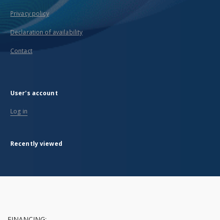
Privacy policy
Declaration of availability
Contact
User's account
Log in
Recently viewed
FINANCING: