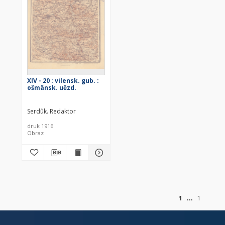
XIV - 20 : vilensk. gub. :
ošmânsk. uězd.
Serdûk. Redaktor
druk 1916
Obraz
of
1
1