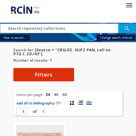
How to search...
Change search criteria
Search for:
[Source = "CBGiOŚ. IGiPZ PAN, call no.
PTG C.22\/43"]
Number of results:
1
Filters
Items per page:
24
40
64
add all to bibliography
of
1