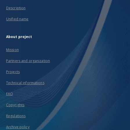
Description
Unified name
About project
Mission
Partners and organization
Projects
Technical informations
FAQ
Copyrights
Regulations
Archive policy