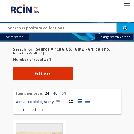
How to search...
Change search criteria
Search for:
[Source = "CBGiOŚ. IGiPZ PAN, call no.
PTG C.22\/405"]
Number of results:
1
Filters
Items per page:
24
40
64
add all to bibliography
of
1