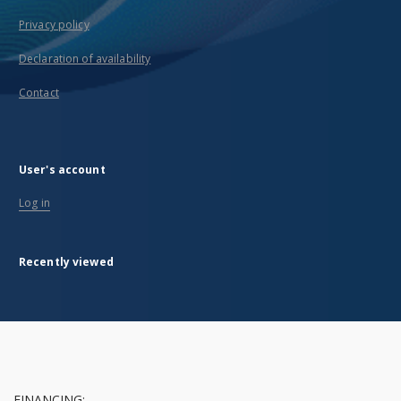
Privacy policy
Declaration of availability
Contact
User's account
Log in
Recently viewed
FINANCING: