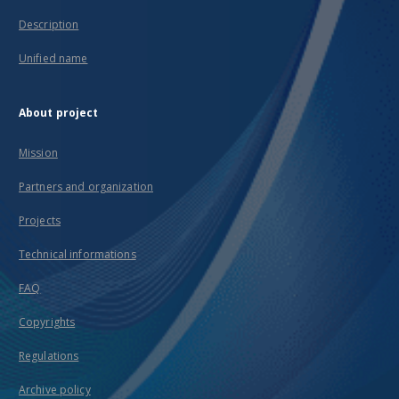
Description
Unified name
About project
Mission
Partners and organization
Projects
Technical informations
FAQ
Copyrights
Regulations
Archive policy