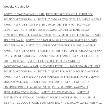
Website created by
INSTYTUT MATEMATYCZNY PAN
;
INSTYTUT ARCHEOLOGII I ETNOLOGII
POLSKIEJ AKADEMII NAUK
;
INSTYTUT BADAŃ LITERACKICH POLSKIEJ AKADEMII
NAUK
;
INSTYTUT BADAŃ SYSTEMOWYCH PAN
;
INSTYTUT BADAWCZY
LEŚNICTWA
;
INSTYTUT BIOLOGII DOŚWIADCZALNEJ IM. MARCELEGO
NENCKIEGO POLSKIEJ AKADEMII NAUK
;
INSTYTUT BIOLOGII SSAKÓW POLSKIEJ
AKADEMII NAUK
;
INSTYTUT BOTANIKI IM. WŁADYSŁAWA SZAFERA POLSKIEJ
AKADEMII NAUK
;
INSTYTUT CHEMII BIOORGANICZNEJ POLSKIEJ AKADEMII
NAUK
;
INSTYTUT CHEMII FIZYCZNEJ PAN
;
INSTYTUT CHEMII ORGANICZNEJ PAN
;
INSTYTUT DENDROLOGII POLSKIEJ AKADEMII NAUK
;
INSTYTUT FILOZOFII I
SOCJOLOGII PAN
;
INSTYTUT GEOGRAFII I PRZESTRZENNEGO
ZAGOSPODAROWANIA PAN
;
INSTYTUT HISTORII im. TADEUSZA MANTEUFFLA
POLSKIEJ AKADEMII NAUK
;
INSTYTUT JĘZYKA POLSKIEGO POLSKIEJ AKADEMII
NAUK
;
INSTYTUT MEDYCYNY DOŚWIADCZALNEJ I KLINICZNEJ IM.MIROSŁAWA
MOSSAKOWSKIEGO POLSKIEJ AKADEMII NAUK
;
INSTYTUT OCHRONY
PRZYRODY POLSKIEJ AKADEMII NAUK
;
INSTYTUT PODSTAWOWYCH
PROBLEMÓW TECHNIKI PAN
;
INSTYTUT SLAWISTYKI PAN
;
INSTYTUT
SYSTEMATYKI I EWOLUCJI ZWIERZĄT POLSKIEJ AKADEMII NAUK
;
MUZEUM I
INSTYTUT ZOOLOGII POLSKIEJ AKADEMII NAUK
;
SIEĆ BADAWCZA ŁUKASIEWICZ