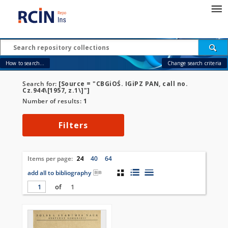
How to search...
Change search criteria
Search for:
[Source = "CBGiOŚ. IGiPZ PAN, call no.
Cz.944\[1957, z.1\]"]
Number of results:
1
Filters
Items per page:
24
40
64
add all to bibliography
of
1