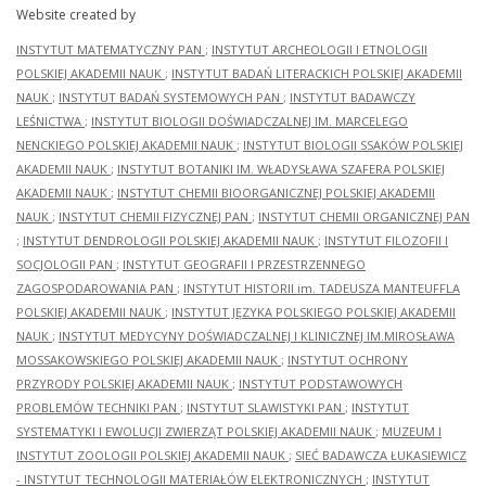
Website created by
INSTYTUT MATEMATYCZNY PAN
;
INSTYTUT ARCHEOLOGII I ETNOLOGII
POLSKIEJ AKADEMII NAUK
;
INSTYTUT BADAŃ LITERACKICH POLSKIEJ AKADEMII
NAUK
;
INSTYTUT BADAŃ SYSTEMOWYCH PAN
;
INSTYTUT BADAWCZY
LEŚNICTWA
;
INSTYTUT BIOLOGII DOŚWIADCZALNEJ IM. MARCELEGO
NENCKIEGO POLSKIEJ AKADEMII NAUK
;
INSTYTUT BIOLOGII SSAKÓW POLSKIEJ
AKADEMII NAUK
;
INSTYTUT BOTANIKI IM. WŁADYSŁAWA SZAFERA POLSKIEJ
AKADEMII NAUK
;
INSTYTUT CHEMII BIOORGANICZNEJ POLSKIEJ AKADEMII
NAUK
;
INSTYTUT CHEMII FIZYCZNEJ PAN
;
INSTYTUT CHEMII ORGANICZNEJ PAN
;
INSTYTUT DENDROLOGII POLSKIEJ AKADEMII NAUK
;
INSTYTUT FILOZOFII I
SOCJOLOGII PAN
;
INSTYTUT GEOGRAFII I PRZESTRZENNEGO
ZAGOSPODAROWANIA PAN
;
INSTYTUT HISTORII im. TADEUSZA MANTEUFFLA
POLSKIEJ AKADEMII NAUK
;
INSTYTUT JĘZYKA POLSKIEGO POLSKIEJ AKADEMII
NAUK
;
INSTYTUT MEDYCYNY DOŚWIADCZALNEJ I KLINICZNEJ IM.MIROSŁAWA
MOSSAKOWSKIEGO POLSKIEJ AKADEMII NAUK
;
INSTYTUT OCHRONY
PRZYRODY POLSKIEJ AKADEMII NAUK
;
INSTYTUT PODSTAWOWYCH
PROBLEMÓW TECHNIKI PAN
;
INSTYTUT SLAWISTYKI PAN
;
INSTYTUT
SYSTEMATYKI I EWOLUCJI ZWIERZĄT POLSKIEJ AKADEMII NAUK
;
MUZEUM I
INSTYTUT ZOOLOGII POLSKIEJ AKADEMII NAUK
;
SIEĆ BADAWCZA ŁUKASIEWICZ
- INSTYTUT TECHNOLOGII MATERIAŁÓW ELEKTRONICZNYCH
;
INSTYTUT