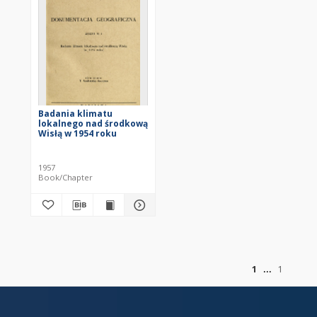
Badania klimatu
lokalnego nad środkową
Wisłą w 1954 roku
1957
Book/Chapter
of
1
1