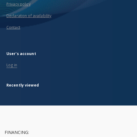
Privacy policy
Declaration of availability
Contact
User's account
Log in
Recently viewed
FINANCING: