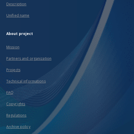
Description
Unified name
About project
Mission
Partners and organization
Projects
Technical informations
FAQ
Copyrights
Regulations
Archive policy