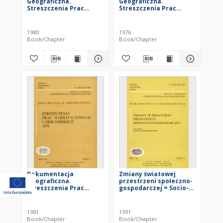
Geograficzna.
Geograficzna.
Streszczenia Prac
Streszczenia Prac
Habilitacyjnych i
Habilitacyjnych i
Doktorskich 1978
Doktorskich 1974
1980
1976
Book/Chapter
Book/Chapter
Dokumentacja
Zmiany światowej
Geograficzna.
przestrzeni społeczno-
Streszczenia Prac
gospodarczej = Socio-
Habilitacyjnych i
economic changes in
Doktorskich 1979
world space
1981
1991
Book/Chapter
Book/Chapter