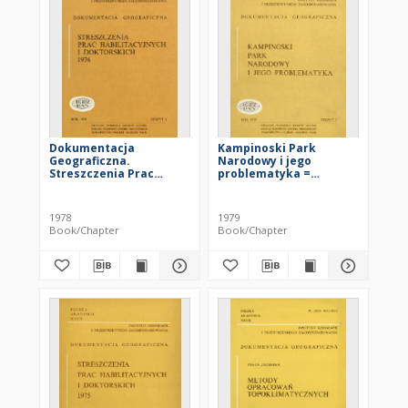
Dokumentacja
Kampinoski Park
Geograficzna.
Narodowy i jego
Streszczenia Prac
problematyka =
Habilitacyjnych i
Kampinos National Park
Doktorskich 1976
1978
1979
Book/Chapter
Book/Chapter