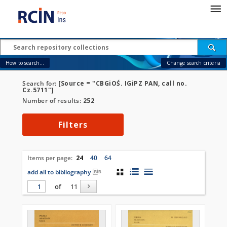
How to search...
Change search criteria
Search for:
[Source = "CBGiOŚ. IGiPZ PAN, call no.
Cz.5711"]
Number of results:
252
Filters
Items per page:
24
40
64
add all to bibliography
of
11