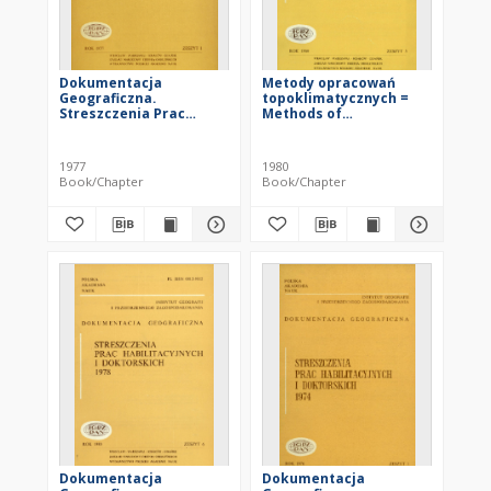
Dokumentacja
Metody opracowań
Geograficzna.
topoklimatycznych =
Streszczenia Prac
Methods of
Habilitacyjnych i
topoclimatic studies
Doktorskich 1975
1977
1980
Book/Chapter
Book/Chapter
Dokumentacja
Dokumentacja