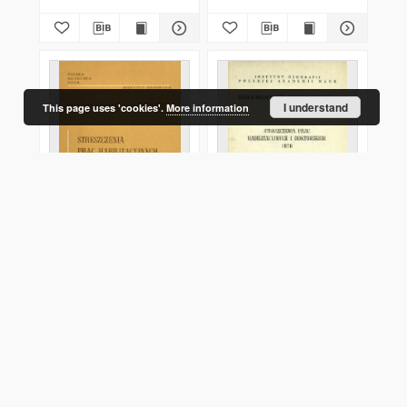
I understand
This page uses 'cookies'.
More information
Dokumentacja
Dokumentacja
Geograficzna.
Geograficzna.
Streszczenia Prac
Streszczenia Prac
Habilitacyjnych i
Habilitacyjnych i
Doktorskich 1972
Doktorskich 1970
1973
1971
Book/Chapter
Book/Chapter