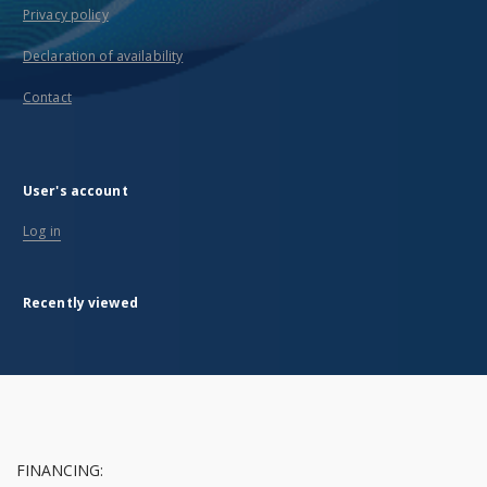
Privacy policy
Declaration of availability
Contact
User's account
Log in
Recently viewed
FINANCING: