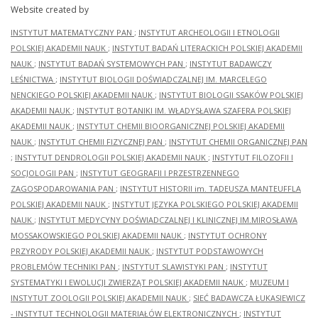
Website created by
INSTYTUT MATEMATYCZNY PAN
;
INSTYTUT ARCHEOLOGII I ETNOLOGII
POLSKIEJ AKADEMII NAUK
;
INSTYTUT BADAŃ LITERACKICH POLSKIEJ AKADEMII
NAUK
;
INSTYTUT BADAŃ SYSTEMOWYCH PAN
;
INSTYTUT BADAWCZY
LEŚNICTWA
;
INSTYTUT BIOLOGII DOŚWIADCZALNEJ IM. MARCELEGO
NENCKIEGO POLSKIEJ AKADEMII NAUK
;
INSTYTUT BIOLOGII SSAKÓW POLSKIEJ
AKADEMII NAUK
;
INSTYTUT BOTANIKI IM. WŁADYSŁAWA SZAFERA POLSKIEJ
AKADEMII NAUK
;
INSTYTUT CHEMII BIOORGANICZNEJ POLSKIEJ AKADEMII
NAUK
;
INSTYTUT CHEMII FIZYCZNEJ PAN
;
INSTYTUT CHEMII ORGANICZNEJ PAN
;
INSTYTUT DENDROLOGII POLSKIEJ AKADEMII NAUK
;
INSTYTUT FILOZOFII I
SOCJOLOGII PAN
;
INSTYTUT GEOGRAFII I PRZESTRZENNEGO
ZAGOSPODAROWANIA PAN
;
INSTYTUT HISTORII im. TADEUSZA MANTEUFFLA
POLSKIEJ AKADEMII NAUK
;
INSTYTUT JĘZYKA POLSKIEGO POLSKIEJ AKADEMII
NAUK
;
INSTYTUT MEDYCYNY DOŚWIADCZALNEJ I KLINICZNEJ IM.MIROSŁAWA
MOSSAKOWSKIEGO POLSKIEJ AKADEMII NAUK
;
INSTYTUT OCHRONY
PRZYRODY POLSKIEJ AKADEMII NAUK
;
INSTYTUT PODSTAWOWYCH
PROBLEMÓW TECHNIKI PAN
;
INSTYTUT SLAWISTYKI PAN
;
INSTYTUT
SYSTEMATYKI I EWOLUCJI ZWIERZĄT POLSKIEJ AKADEMII NAUK
;
MUZEUM I
INSTYTUT ZOOLOGII POLSKIEJ AKADEMII NAUK
;
SIEĆ BADAWCZA ŁUKASIEWICZ
- INSTYTUT TECHNOLOGII MATERIAŁÓW ELEKTRONICZNYCH
;
INSTYTUT