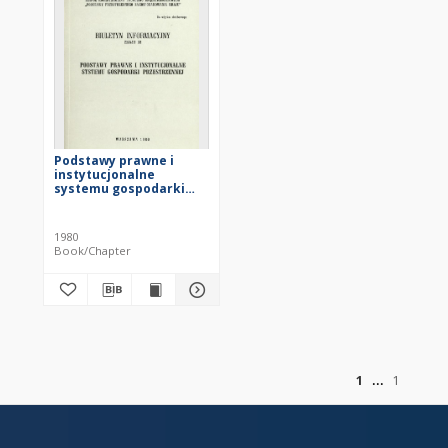
Podstawy prawne i
instytucjonalne
systemu gospodarki
przestrzennej : zbiór
opracowań
1980
Book/Chapter
of
1
1