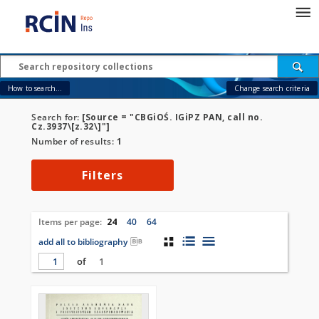
How to search...
Change search criteria
Search for:
[Source = "CBGiOŚ. IGiPZ PAN, call no.
Cz.3937\[z.32\]"]
Number of results:
1
Filters
Items per page:
24
40
64
add all to bibliography
of
1