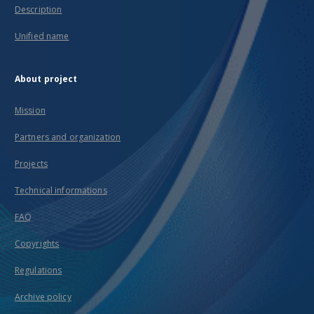
Description
Unified name
About project
Mission
Partners and organization
Projects
Technical informations
FAQ
Copyrights
Regulations
Archive policy