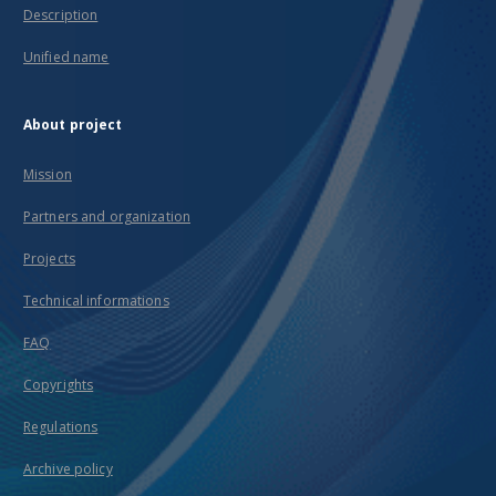
Description
Unified name
About project
Mission
Partners and organization
Projects
Technical informations
FAQ
Copyrights
Regulations
Archive policy