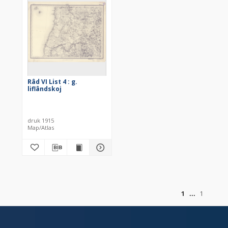
Râd VI List 4 : g.
liflândskoj
druk 1915
Map/Atlas
of
1
1