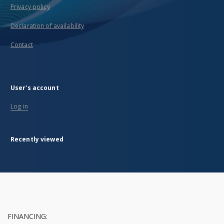
Privacy policy
Declaration of availability
Contact
User's account
Log in
Recently viewed
FINANCING: