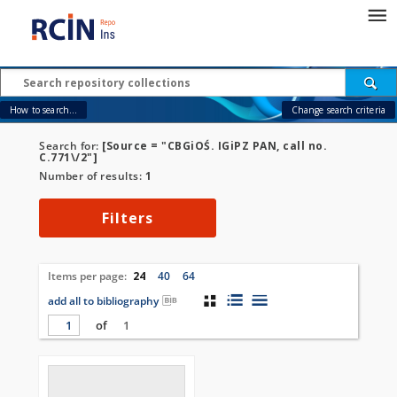
How to search...
Change search criteria
Search for:
[Source = "CBGiOŚ. IGiPZ PAN, call no.
C.771\/2"]
Number of results:
1
Filters
Items per page:
24
40
64
add all to bibliography
of
1