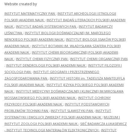
Website created by
INSTYTUT MATEMATYCZNY PAN
;
INSTYTUT ARCHEOLOGII I ETNOLOGII
POLSKIEJ AKADEMII NAUK
;
INSTYTUT BADAŃ LITERACKICH POLSKIEJ AKADEMII
NAUK
;
INSTYTUT BADAŃ SYSTEMOWYCH PAN
;
INSTYTUT BADAWCZY
LEŚNICTWA
;
INSTYTUT BIOLOGII DOŚWIADCZALNEJ IM. MARCELEGO
NENCKIEGO POLSKIEJ AKADEMII NAUK
;
INSTYTUT BIOLOGII SSAKÓW POLSKIEJ
AKADEMII NAUK
;
INSTYTUT BOTANIKI IM. WŁADYSŁAWA SZAFERA POLSKIEJ
AKADEMII NAUK
;
INSTYTUT CHEMII BIOORGANICZNEJ POLSKIEJ AKADEMII
NAUK
;
INSTYTUT CHEMII FIZYCZNEJ PAN
;
INSTYTUT CHEMII ORGANICZNEJ PAN
;
INSTYTUT DENDROLOGII POLSKIEJ AKADEMII NAUK
;
INSTYTUT FILOZOFII I
SOCJOLOGII PAN
;
INSTYTUT GEOGRAFII I PRZESTRZENNEGO
ZAGOSPODAROWANIA PAN
;
INSTYTUT HISTORII im. TADEUSZA MANTEUFFLA
POLSKIEJ AKADEMII NAUK
;
INSTYTUT JĘZYKA POLSKIEGO POLSKIEJ AKADEMII
NAUK
;
INSTYTUT MEDYCYNY DOŚWIADCZALNEJ I KLINICZNEJ IM.MIROSŁAWA
MOSSAKOWSKIEGO POLSKIEJ AKADEMII NAUK
;
INSTYTUT OCHRONY
PRZYRODY POLSKIEJ AKADEMII NAUK
;
INSTYTUT PODSTAWOWYCH
PROBLEMÓW TECHNIKI PAN
;
INSTYTUT SLAWISTYKI PAN
;
INSTYTUT
SYSTEMATYKI I EWOLUCJI ZWIERZĄT POLSKIEJ AKADEMII NAUK
;
MUZEUM I
INSTYTUT ZOOLOGII POLSKIEJ AKADEMII NAUK
;
SIEĆ BADAWCZA ŁUKASIEWICZ
- INSTYTUT TECHNOLOGII MATERIAŁÓW ELEKTRONICZNYCH
;
INSTYTUT