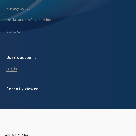
Privacy policy
Declaration of availability
Contact
User's account
Log in
Recently viewed
FINANCING: