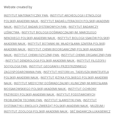
Website created by
INSTYTUT MATEMATYCZNY PAN
;
INSTYTUT ARCHEOLOGII I ETNOLOGII
POLSKIEJ AKADEMII NAUK
;
INSTYTUT BADAŃ LITERACKICH POLSKIEJ AKADEMII
NAUK
;
INSTYTUT BADAŃ SYSTEMOWYCH PAN
;
INSTYTUT BADAWCZY
LEŚNICTWA
;
INSTYTUT BIOLOGII DOŚWIADCZALNEJ IM. MARCELEGO
NENCKIEGO POLSKIEJ AKADEMII NAUK
;
INSTYTUT BIOLOGII SSAKÓW POLSKIEJ
AKADEMII NAUK
;
INSTYTUT BOTANIKI IM. WŁADYSŁAWA SZAFERA POLSKIEJ
AKADEMII NAUK
;
INSTYTUT CHEMII BIOORGANICZNEJ POLSKIEJ AKADEMII
NAUK
;
INSTYTUT CHEMII FIZYCZNEJ PAN
;
INSTYTUT CHEMII ORGANICZNEJ PAN
;
INSTYTUT DENDROLOGII POLSKIEJ AKADEMII NAUK
;
INSTYTUT FILOZOFII I
SOCJOLOGII PAN
;
INSTYTUT GEOGRAFII I PRZESTRZENNEGO
ZAGOSPODAROWANIA PAN
;
INSTYTUT HISTORII im. TADEUSZA MANTEUFFLA
POLSKIEJ AKADEMII NAUK
;
INSTYTUT JĘZYKA POLSKIEGO POLSKIEJ AKADEMII
NAUK
;
INSTYTUT MEDYCYNY DOŚWIADCZALNEJ I KLINICZNEJ IM.MIROSŁAWA
MOSSAKOWSKIEGO POLSKIEJ AKADEMII NAUK
;
INSTYTUT OCHRONY
PRZYRODY POLSKIEJ AKADEMII NAUK
;
INSTYTUT PODSTAWOWYCH
PROBLEMÓW TECHNIKI PAN
;
INSTYTUT SLAWISTYKI PAN
;
INSTYTUT
SYSTEMATYKI I EWOLUCJI ZWIERZĄT POLSKIEJ AKADEMII NAUK
;
MUZEUM I
INSTYTUT ZOOLOGII POLSKIEJ AKADEMII NAUK
;
SIEĆ BADAWCZA ŁUKASIEWICZ