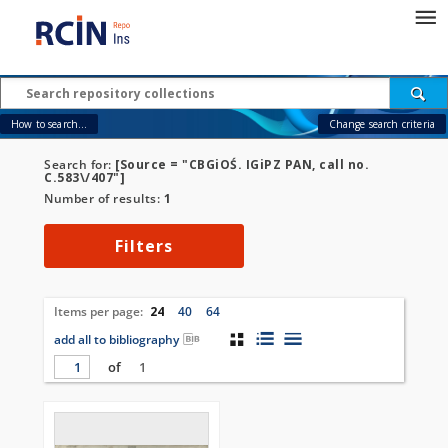
How to search...
Change search criteria
Search for:
[Source = "CBGiOŚ. IGiPZ PAN, call no.
C.583\/407"]
Number of results:
1
Filters
Items per page:
24
40
64
add all to bibliography
of
1