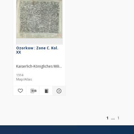
Ozorkow : Zone C. Kol.
XX
Kaiserlich-Königliches Militär-Geographisches Institut (Wiedeń). Inst
1914
Map/Atlas
of
1
1