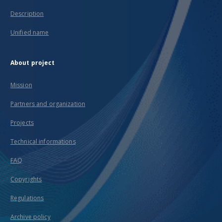
Description
Unified name
About project
Mission
Partners and organization
Projects
Technical informations
FAQ
Copyrights
Regulations
Archive policy