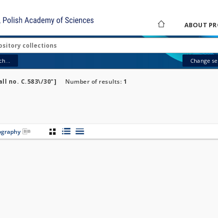
ABOUT PR
h...
Change sea
ll no. C.583\/30"]
Number of results:
1
iography