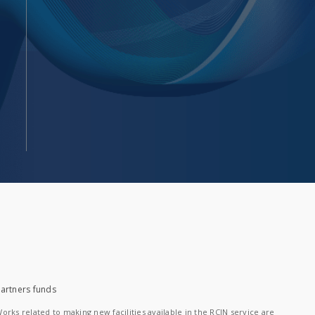
artners funds
orks related to making new facilities available in the RCIN service are