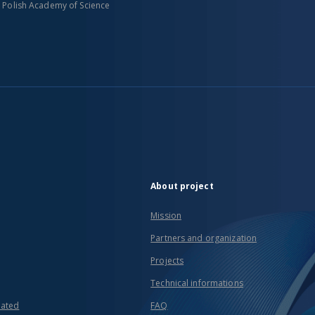
n Polish Academy of Science
About project
Mission
Partners and organization
Projects
Technical informations
eated
FAQ