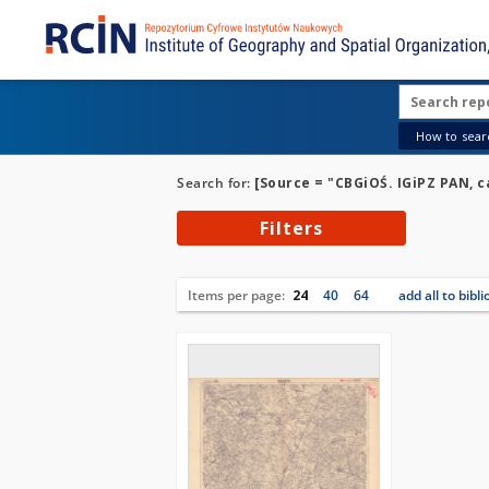
How to searc
Search for:
[Source = "CBGiOŚ. IGiPZ PAN, ca
Filters
Items per page:
24
40
64
add all to bibl