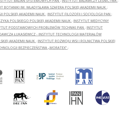
NSTYTUT BADAŃ SYSTEMOWYCH PAN
;
INSTYTUT BADAWCZY LEŚNICTWA
;
UT BOTANIKI IM. WŁADYSŁAWA SZAFERA POLSKIEJ AKADEMII NAUK
;
I POLSKIEJ AKADEMII NAUK
;
INSTYTUT FILOZOFII I SOCJOLOGII PAN
;
ĘZYKA POLSKIEGO POLSKIEJ AKADEMII NAUK
;
INSTYTUT MEDYCYNY
YTUT PODSTAWOWYCH PROBLEMÓW TECHNIKI PAN
;
INSTYTUT
ADAWCZA ŁUKASIEWICZ - INSTYTUT TECHNOLOGII MATERIAŁÓW
KIEJ AKADEMII NAUK
;
INSTYTUT ROZWOJU WSI I ROLNICTWA POLSKIEJ
CHNOLOGII BEZPIECZEŃSTWA „MORATEX”
;