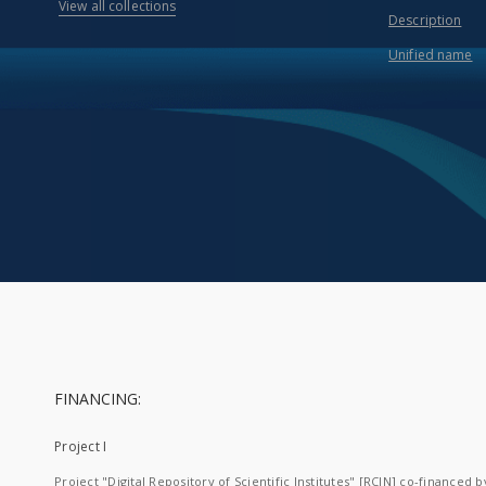
View all collections
Description
Unified name
FINANCING:
Project I
Project "Digital Repository of Scientific Institutes" [RCIN] co-financed b