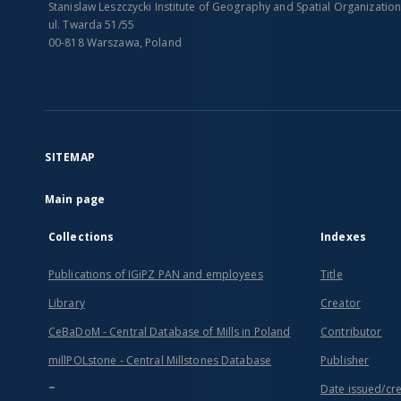
Stanislaw Leszczycki Institute of Geography and Spatial Organizatio
ul. Twarda 51/55
00-818 Warszawa, Poland
SITEMAP
Main page
Collections
Indexes
Publications of IGiPZ PAN and employees
Title
Library
Creator
CeBaDoM - Central Database of Mills in Poland
Contributor
millPOLstone - Central Millstones Database
Publisher
...
Date issued/cr