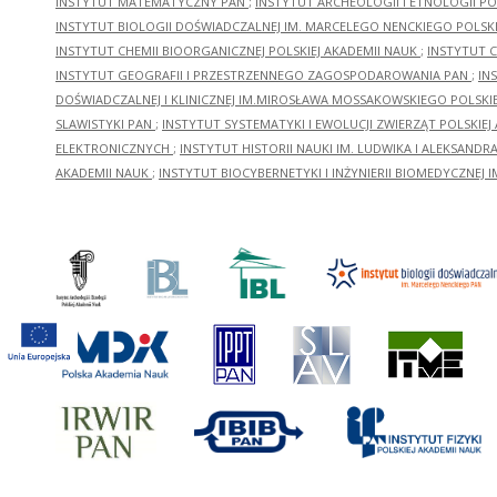
INSTYTUT MATEMATYCZNY PAN
;
INSTYTUT ARCHEOLOGII I ETNOLOGII PO
INSTYTUT BIOLOGII DOŚWIADCZALNEJ IM. MARCELEGO NENCKIEGO POLSKI
INSTYTUT CHEMII BIOORGANICZNEJ POLSKIEJ AKADEMII NAUK
;
INSTYTUT C
INSTYTUT GEOGRAFII I PRZESTRZENNEGO ZAGOSPODAROWANIA PAN
;
IN
DOŚWIADCZALNEJ I KLINICZNEJ IM.MIROSŁAWA MOSSAKOWSKIEGO POLSKI
SLAWISTYKI PAN
;
INSTYTUT SYSTEMATYKI I EWOLUCJI ZWIERZĄT POLSKIEJ
ELEKTRONICZNYCH
;
INSTYTUT HISTORII NAUKI IM. LUDWIKA I ALEKSAND
AKADEMII NAUK
;
INSTYTUT BIOCYBERNETYKI I INŻYNIERII BIOMEDYCZNEJ I