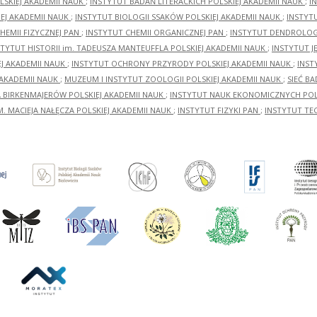
LSKIEJ AKADEMII NAUK
;
INSTYTUT BADAŃ LITERACKICH POLSKIEJ AKADEMII NAUK
;
I
EJ AKADEMII NAUK
;
INSTYTUT BIOLOGII SSAKÓW POLSKIEJ AKADEMII NAUK
;
INSTYT
HEMII FIZYCZNEJ PAN
;
INSTYTUT CHEMII ORGANICZNEJ PAN
;
INSTYTUT DENDROLOGI
STYTUT HISTORII im. TADEUSZA MANTEUFFLA POLSKIEJ AKADEMII NAUK
;
INSTYTUT J
EJ AKADEMII NAUK
;
INSTYTUT OCHRONY PRZYRODY POLSKIEJ AKADEMII NAUK
;
INST
 AKADEMII NAUK
;
MUZEUM I INSTYTUT ZOOLOGII POLSKIEJ AKADEMII NAUK
;
SIEĆ B
RA BIRKENMAJERÓW POLSKIEJ AKADEMII NAUK
;
INSTYTUT NAUK EKONOMICZNYCH POLS
M. MACIEJA NAŁĘCZA POLSKIEJ AKADEMII NAUK
;
INSTYTUT FIZYKI PAN
;
INSTYTUT TE