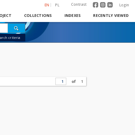
Contrast
EN
PL
Login
OJECT
COLLECTIONS
INDEXES
RECENTLY VIEWED
rch criteria
of
1