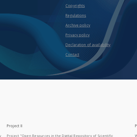
Copyrights
Regulations
Archive policy
Privacy policy
Declaration of availability
Contact
Project II
P
y
Project "Open Resources in the Digital Repository of Scientific
W