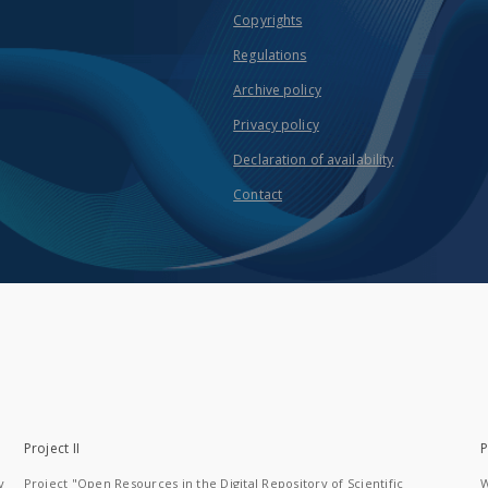
Copyrights
Regulations
Archive policy
Privacy policy
Declaration of availability
Contact
Project II
P
y
Project "Open Resources in the Digital Repository of Scientific
W