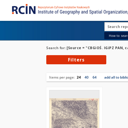
How to searc
Search for:
[Source = "CBGiOŚ. IGiPZ PAN, ca
Filters
Items per page:
24
40
64
add all to bibl