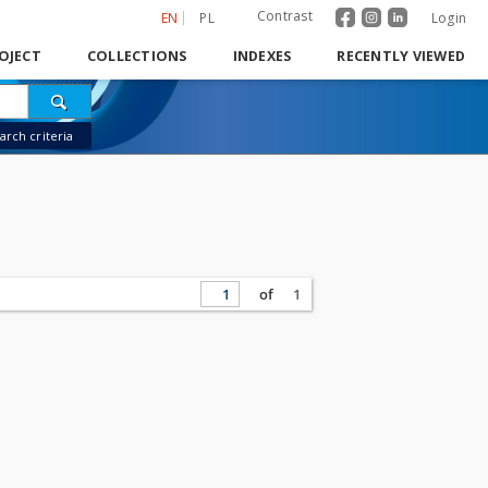
Contrast
EN
PL
Login
OJECT
COLLECTIONS
INDEXES
RECENTLY VIEWED
rch criteria
of
1