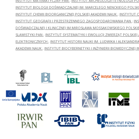
INSTYTUT MATEMATYCZNY PAN
;
INSTYTUT ARCHEOLOGII I ETNOLOGII PO
INSTYTUT BIOLOGII DOŚWIADCZALNEJ IM. MARCELEGO NENCKIEGO POLSKI
INSTYTUT CHEMII BIOORGANICZNEJ POLSKIEJ AKADEMII NAUK
;
INSTYTUT C
INSTYTUT GEOGRAFII I PRZESTRZENNEGO ZAGOSPODAROWANIA PAN
;
IN
DOŚWIADCZALNEJ I KLINICZNEJ IM.MIROSŁAWA MOSSAKOWSKIEGO POLSKI
SLAWISTYKI PAN
;
INSTYTUT SYSTEMATYKI I EWOLUCJI ZWIERZĄT POLSKIEJ
ELEKTRONICZNYCH
;
INSTYTUT HISTORII NAUKI IM. LUDWIKA I ALEKSAND
AKADEMII NAUK
;
INSTYTUT BIOCYBERNETYKI I INŻYNIERII BIOMEDYCZNEJ I