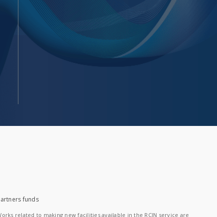
artners funds
orks related to making new facilities available in the RCIN service are