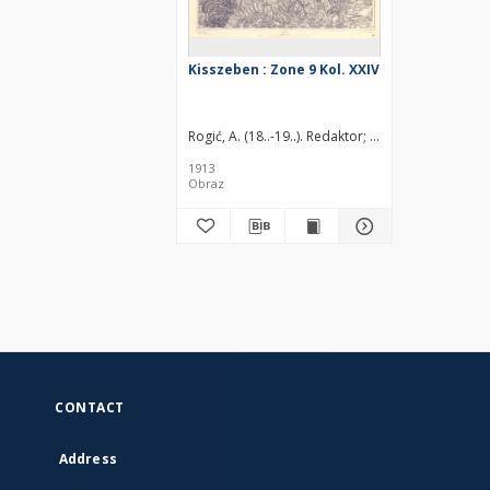
Kisszeben : Zone 9 Kol. XXIV
Rogić, A. (18..-19..). Redaktor
Baumgarten. Redak
1913
Obraz
CONTACT
Address