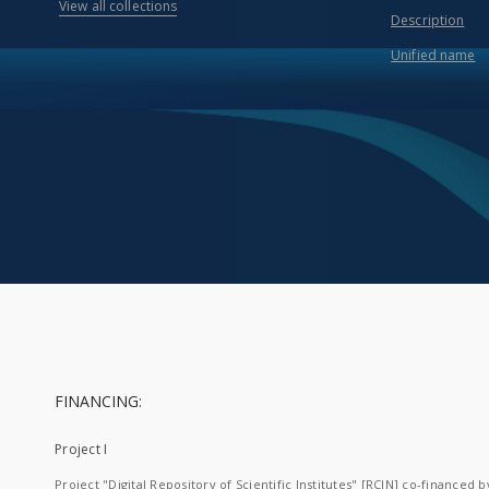
View all collections
Description
Unified name
FINANCING:
Project I
Project "Digital Repository of Scientific Institutes" [RCIN] co-financed b