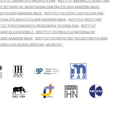
NSTYTUT BADAŃ SYSTEMOWYCH PAN
;
INSTYTUT BADAWCZY LEŚNICTWA
;
UT BOTANIKI IM. WŁADYSŁAWA SZAFERA POLSKIEJ AKADEMII NAUK
;
I POLSKIEJ AKADEMII NAUK
;
INSTYTUT FILOZOFII I SOCJOLOGII PAN
;
ĘZYKA POLSKIEGO POLSKIEJ AKADEMII NAUK
;
INSTYTUT MEDYCYNY
YTUT PODSTAWOWYCH PROBLEMÓW TECHNIKI PAN
;
INSTYTUT
ADAWCZA ŁUKASIEWICZ - INSTYTUT TECHNOLOGII MATERIAŁÓW
KIEJ AKADEMII NAUK
;
INSTYTUT ROZWOJU WSI I ROLNICTWA POLSKIEJ
CHNOLOGII BEZPIECZEŃSTWA „MORATEX”
;