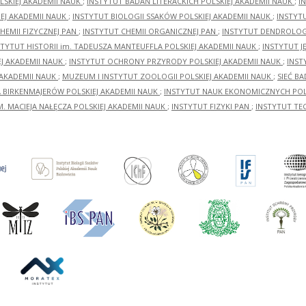
LSKIEJ AKADEMII NAUK
;
INSTYTUT BADAŃ LITERACKICH POLSKIEJ AKADEMII NAUK
;
I
EJ AKADEMII NAUK
;
INSTYTUT BIOLOGII SSAKÓW POLSKIEJ AKADEMII NAUK
;
INSTYT
HEMII FIZYCZNEJ PAN
;
INSTYTUT CHEMII ORGANICZNEJ PAN
;
INSTYTUT DENDROLOGI
STYTUT HISTORII im. TADEUSZA MANTEUFFLA POLSKIEJ AKADEMII NAUK
;
INSTYTUT J
EJ AKADEMII NAUK
;
INSTYTUT OCHRONY PRZYRODY POLSKIEJ AKADEMII NAUK
;
INST
 AKADEMII NAUK
;
MUZEUM I INSTYTUT ZOOLOGII POLSKIEJ AKADEMII NAUK
;
SIEĆ B
RA BIRKENMAJERÓW POLSKIEJ AKADEMII NAUK
;
INSTYTUT NAUK EKONOMICZNYCH POLS
M. MACIEJA NAŁĘCZA POLSKIEJ AKADEMII NAUK
;
INSTYTUT FIZYKI PAN
;
INSTYTUT TE