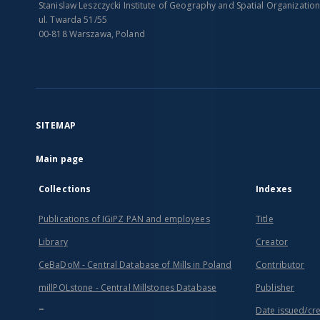
Stanislaw Leszczycki Institute of Geography and Spatial Organizatio
ul. Twarda 51/55
00-818 Warszawa, Poland
SITEMAP
Main page
Collections
Indexes
Publications of IGiPZ PAN and employees
Title
Library
Creator
CeBaDoM - Central Database of Mills in Poland
Contributor
millPOLstone - Central Millstones Database
Publisher
...
Date issued/cr