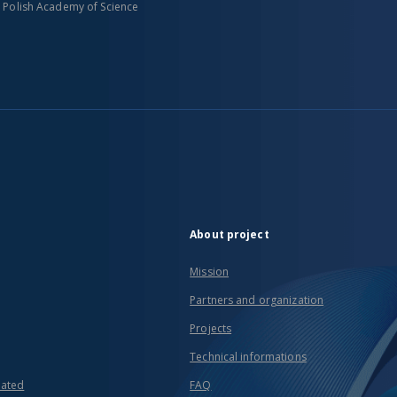
n Polish Academy of Science
About project
Mission
Partners and organization
Projects
Technical informations
eated
FAQ