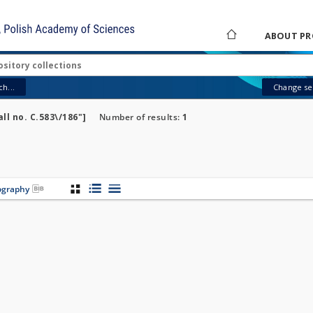
ABOUT PR
h...
Change sea
ll no. C.583\/186"]
Number of results:
1
iography