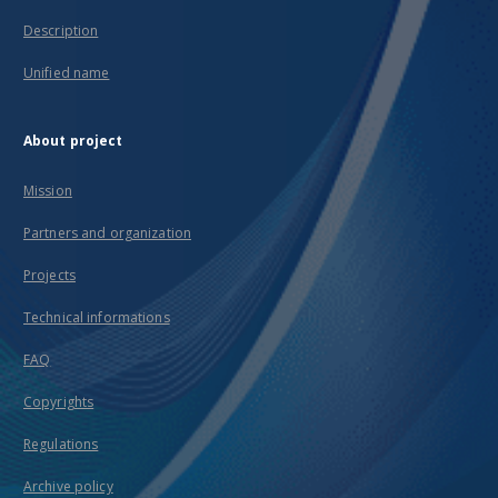
Description
Unified name
About project
Mission
Partners and organization
Projects
Technical informations
FAQ
Copyrights
Regulations
Archive policy