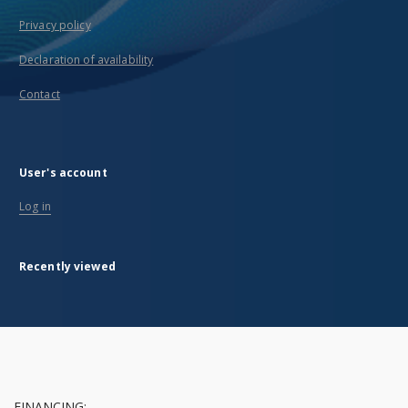
Privacy policy
Declaration of availability
Contact
User's account
Log in
Recently viewed
FINANCING: