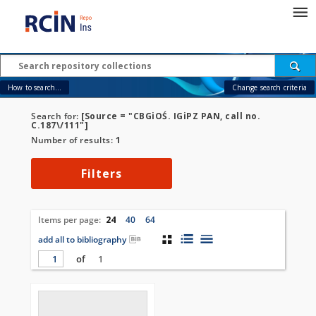
How to search...
Change search criteria
Search for:
[Source = "CBGiOŚ. IGiPZ PAN, call no.
C.187\/111"]
Number of results:
1
Filters
Items per page:
24
40
64
add all to bibliography
of
1