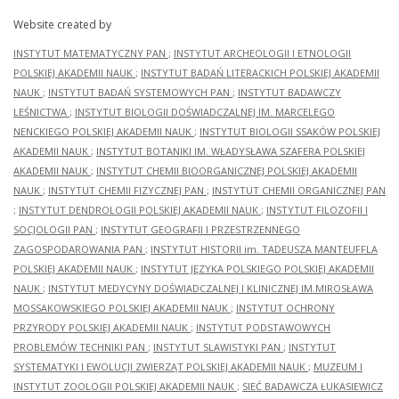
Website created by
INSTYTUT MATEMATYCZNY PAN
;
INSTYTUT ARCHEOLOGII I ETNOLOGII
POLSKIEJ AKADEMII NAUK
;
INSTYTUT BADAŃ LITERACKICH POLSKIEJ AKADEMII
NAUK
;
INSTYTUT BADAŃ SYSTEMOWYCH PAN
;
INSTYTUT BADAWCZY
LEŚNICTWA
;
INSTYTUT BIOLOGII DOŚWIADCZALNEJ IM. MARCELEGO
NENCKIEGO POLSKIEJ AKADEMII NAUK
;
INSTYTUT BIOLOGII SSAKÓW POLSKIEJ
AKADEMII NAUK
;
INSTYTUT BOTANIKI IM. WŁADYSŁAWA SZAFERA POLSKIEJ
AKADEMII NAUK
;
INSTYTUT CHEMII BIOORGANICZNEJ POLSKIEJ AKADEMII
NAUK
;
INSTYTUT CHEMII FIZYCZNEJ PAN
;
INSTYTUT CHEMII ORGANICZNEJ PAN
;
INSTYTUT DENDROLOGII POLSKIEJ AKADEMII NAUK
;
INSTYTUT FILOZOFII I
SOCJOLOGII PAN
;
INSTYTUT GEOGRAFII I PRZESTRZENNEGO
ZAGOSPODAROWANIA PAN
;
INSTYTUT HISTORII im. TADEUSZA MANTEUFFLA
POLSKIEJ AKADEMII NAUK
;
INSTYTUT JĘZYKA POLSKIEGO POLSKIEJ AKADEMII
NAUK
;
INSTYTUT MEDYCYNY DOŚWIADCZALNEJ I KLINICZNEJ IM.MIROSŁAWA
MOSSAKOWSKIEGO POLSKIEJ AKADEMII NAUK
;
INSTYTUT OCHRONY
PRZYRODY POLSKIEJ AKADEMII NAUK
;
INSTYTUT PODSTAWOWYCH
PROBLEMÓW TECHNIKI PAN
;
INSTYTUT SLAWISTYKI PAN
;
INSTYTUT
SYSTEMATYKI I EWOLUCJI ZWIERZĄT POLSKIEJ AKADEMII NAUK
;
MUZEUM I
INSTYTUT ZOOLOGII POLSKIEJ AKADEMII NAUK
;
SIEĆ BADAWCZA ŁUKASIEWICZ