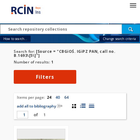
How to search...
Change search criteria
Search for:
[Source = "CBGiOŚ. IGiPZ PAN, call no.
B.1693\[5\]"]
Number of results:
1
Filters
Items per page:
24
40
64
add all to bibliography
of
1