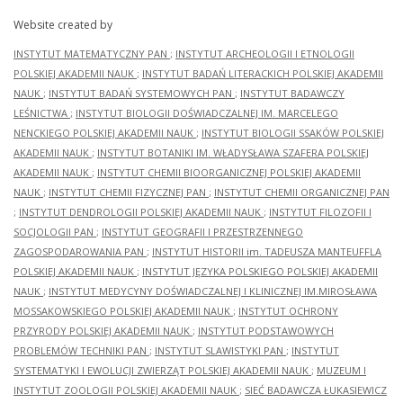
Website created by
INSTYTUT MATEMATYCZNY PAN
;
INSTYTUT ARCHEOLOGII I ETNOLOGII
POLSKIEJ AKADEMII NAUK
;
INSTYTUT BADAŃ LITERACKICH POLSKIEJ AKADEMII
NAUK
;
INSTYTUT BADAŃ SYSTEMOWYCH PAN
;
INSTYTUT BADAWCZY
LEŚNICTWA
;
INSTYTUT BIOLOGII DOŚWIADCZALNEJ IM. MARCELEGO
NENCKIEGO POLSKIEJ AKADEMII NAUK
;
INSTYTUT BIOLOGII SSAKÓW POLSKIEJ
AKADEMII NAUK
;
INSTYTUT BOTANIKI IM. WŁADYSŁAWA SZAFERA POLSKIEJ
AKADEMII NAUK
;
INSTYTUT CHEMII BIOORGANICZNEJ POLSKIEJ AKADEMII
NAUK
;
INSTYTUT CHEMII FIZYCZNEJ PAN
;
INSTYTUT CHEMII ORGANICZNEJ PAN
;
INSTYTUT DENDROLOGII POLSKIEJ AKADEMII NAUK
;
INSTYTUT FILOZOFII I
SOCJOLOGII PAN
;
INSTYTUT GEOGRAFII I PRZESTRZENNEGO
ZAGOSPODAROWANIA PAN
;
INSTYTUT HISTORII im. TADEUSZA MANTEUFFLA
POLSKIEJ AKADEMII NAUK
;
INSTYTUT JĘZYKA POLSKIEGO POLSKIEJ AKADEMII
NAUK
;
INSTYTUT MEDYCYNY DOŚWIADCZALNEJ I KLINICZNEJ IM.MIROSŁAWA
MOSSAKOWSKIEGO POLSKIEJ AKADEMII NAUK
;
INSTYTUT OCHRONY
PRZYRODY POLSKIEJ AKADEMII NAUK
;
INSTYTUT PODSTAWOWYCH
PROBLEMÓW TECHNIKI PAN
;
INSTYTUT SLAWISTYKI PAN
;
INSTYTUT
SYSTEMATYKI I EWOLUCJI ZWIERZĄT POLSKIEJ AKADEMII NAUK
;
MUZEUM I
INSTYTUT ZOOLOGII POLSKIEJ AKADEMII NAUK
;
SIEĆ BADAWCZA ŁUKASIEWICZ