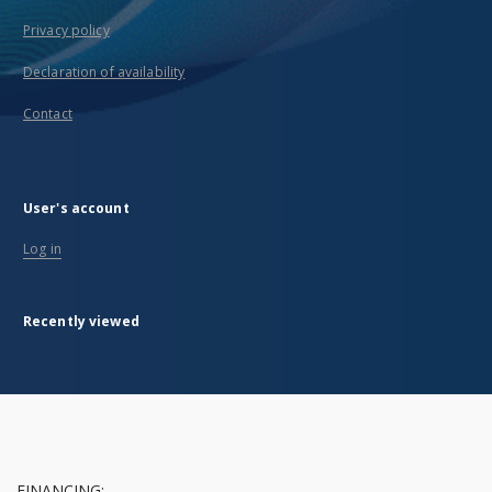
Privacy policy
Declaration of availability
Contact
User's account
Log in
Recently viewed
FINANCING: