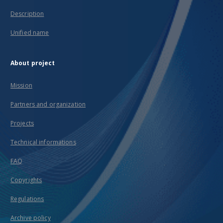
Description
Unified name
About project
Mission
Partners and organization
Projects
Technical informations
FAQ
Copyrights
Regulations
Archive policy