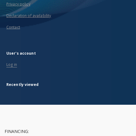
Privacy policy
Declaration of availability
Contact
User's account
Log in
Recently viewed
FINANCING: