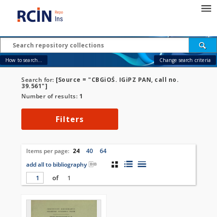
How to search...
Change search criteria
Search for:
[Source = "CBGiOŚ. IGiPZ PAN, call no.
39.561"]
Number of results:
1
Filters
Items per page:
24
40
64
add all to bibliography
of
1