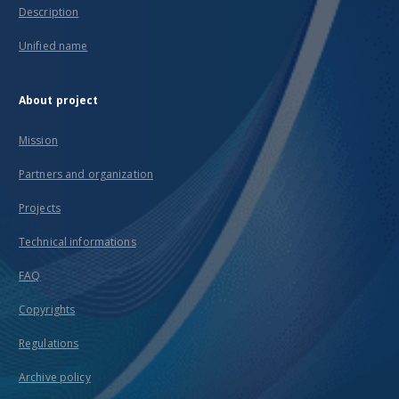
Description
Unified name
About project
Mission
Partners and organization
Projects
Technical informations
FAQ
Copyrights
Regulations
Archive policy