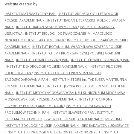
Website created by
INSTYTUT MATEMATYCZNY PAN
;
INSTYTUT ARCHEOLOGII I ETNOLOGII
POLSKIEJ AKADEMII NAUK
;
INSTYTUT BADAŃ LITERACKICH POLSKIEJ AKADEMII
NAUK
;
INSTYTUT BADAŃ SYSTEMOWYCH PAN
;
INSTYTUT BADAWCZY
LEŚNICTWA
;
INSTYTUT BIOLOGII DOŚWIADCZALNEJ IM. MARCELEGO
NENCKIEGO POLSKIEJ AKADEMII NAUK
;
INSTYTUT BIOLOGII SSAKÓW POLSKIEJ
AKADEMII NAUK
;
INSTYTUT BOTANIKI IM. WŁADYSŁAWA SZAFERA POLSKIEJ
AKADEMII NAUK
;
INSTYTUT CHEMII BIOORGANICZNEJ POLSKIEJ AKADEMII
NAUK
;
INSTYTUT CHEMII FIZYCZNEJ PAN
;
INSTYTUT CHEMII ORGANICZNEJ PAN
;
INSTYTUT DENDROLOGII POLSKIEJ AKADEMII NAUK
;
INSTYTUT FILOZOFII I
SOCJOLOGII PAN
;
INSTYTUT GEOGRAFII I PRZESTRZENNEGO
ZAGOSPODAROWANIA PAN
;
INSTYTUT HISTORII im. TADEUSZA MANTEUFFLA
POLSKIEJ AKADEMII NAUK
;
INSTYTUT JĘZYKA POLSKIEGO POLSKIEJ AKADEMII
NAUK
;
INSTYTUT MEDYCYNY DOŚWIADCZALNEJ I KLINICZNEJ IM.MIROSŁAWA
MOSSAKOWSKIEGO POLSKIEJ AKADEMII NAUK
;
INSTYTUT OCHRONY
PRZYRODY POLSKIEJ AKADEMII NAUK
;
INSTYTUT PODSTAWOWYCH
PROBLEMÓW TECHNIKI PAN
;
INSTYTUT SLAWISTYKI PAN
;
INSTYTUT
SYSTEMATYKI I EWOLUCJI ZWIERZĄT POLSKIEJ AKADEMII NAUK
;
MUZEUM I
INSTYTUT ZOOLOGII POLSKIEJ AKADEMII NAUK
;
SIEĆ BADAWCZA ŁUKASIEWICZ
- INSTYTUT TECHNOLOGII MATERIAŁÓW ELEKTRONICZNYCH
;
INSTYTUT