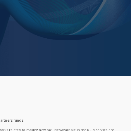
artners funds
orks related to making new facilities available in the RCIN service are