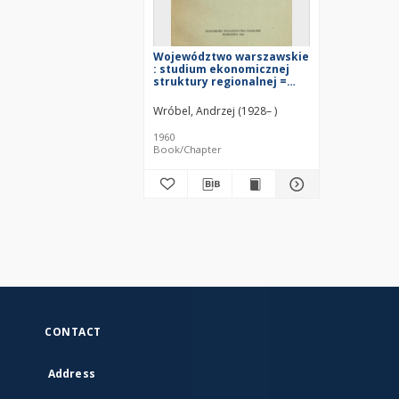
Województwo warszawskie
: studium ekonomicznej
struktury regionalnej =
The Warsaw voivodship =
Varšavskoe voevodstvo
Wróbel, Andrzej (1928– )
1960
Book/Chapter
CONTACT
Address