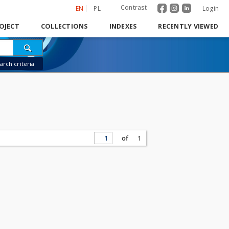
Contrast
EN
PL
Login
OJECT
COLLECTIONS
INDEXES
RECENTLY VIEWED
rch criteria
of
1