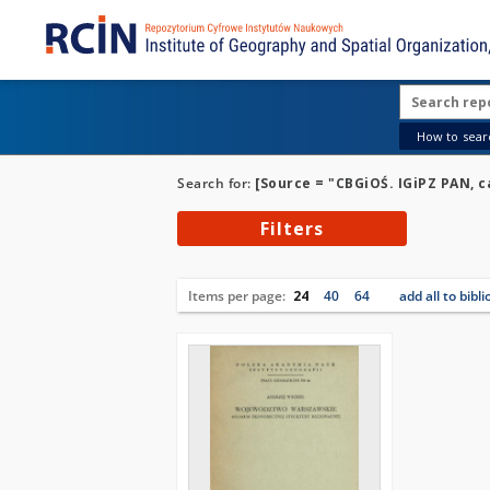
How to searc
Search for:
[Source = "CBGiOŚ. IGiPZ PAN, ca
Filters
Items per page:
24
40
64
add all to bibl