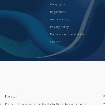
Copyrights
Regulations
Archive policy
Privacy policy
Declaration of availability
Contact
Project II
P
y
Project "Open Resources in the Digital Repository of Scientific
W