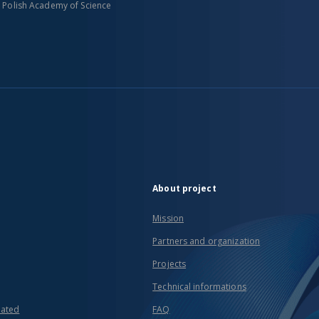
n Polish Academy of Science
About project
Mission
Partners and organization
Projects
Technical informations
eated
FAQ