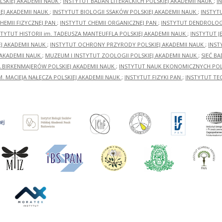
LSKIEJ AKADEMII NAUK
;
INSTYTUT BADAŃ LITERACKICH POLSKIEJ AKADEMII NAUK
;
I
EJ AKADEMII NAUK
;
INSTYTUT BIOLOGII SSAKÓW POLSKIEJ AKADEMII NAUK
;
INSTYT
HEMII FIZYCZNEJ PAN
;
INSTYTUT CHEMII ORGANICZNEJ PAN
;
INSTYTUT DENDROLOGI
STYTUT HISTORII im. TADEUSZA MANTEUFFLA POLSKIEJ AKADEMII NAUK
;
INSTYTUT J
EJ AKADEMII NAUK
;
INSTYTUT OCHRONY PRZYRODY POLSKIEJ AKADEMII NAUK
;
INST
 AKADEMII NAUK
;
MUZEUM I INSTYTUT ZOOLOGII POLSKIEJ AKADEMII NAUK
;
SIEĆ B
RA BIRKENMAJERÓW POLSKIEJ AKADEMII NAUK
;
INSTYTUT NAUK EKONOMICZNYCH POLS
M. MACIEJA NAŁĘCZA POLSKIEJ AKADEMII NAUK
;
INSTYTUT FIZYKI PAN
;
INSTYTUT TE