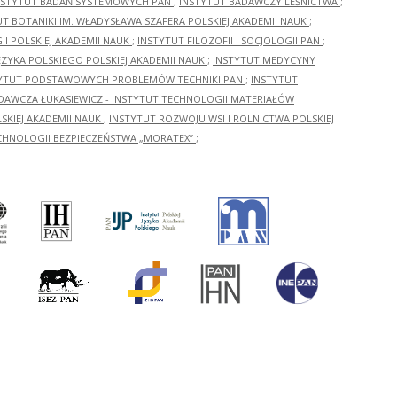
NSTYTUT BADAŃ SYSTEMOWYCH PAN
;
INSTYTUT BADAWCZY LEŚNICTWA
;
UT BOTANIKI IM. WŁADYSŁAWA SZAFERA POLSKIEJ AKADEMII NAUK
;
I POLSKIEJ AKADEMII NAUK
;
INSTYTUT FILOZOFII I SOCJOLOGII PAN
;
ĘZYKA POLSKIEGO POLSKIEJ AKADEMII NAUK
;
INSTYTUT MEDYCYNY
YTUT PODSTAWOWYCH PROBLEMÓW TECHNIKI PAN
;
INSTYTUT
ADAWCZA ŁUKASIEWICZ - INSTYTUT TECHNOLOGII MATERIAŁÓW
KIEJ AKADEMII NAUK
;
INSTYTUT ROZWOJU WSI I ROLNICTWA POLSKIEJ
CHNOLOGII BEZPIECZEŃSTWA „MORATEX”
;