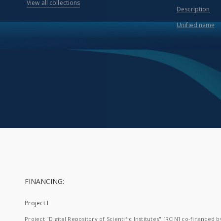
View all collections
Description
Unified name
FINANCING:
Project I
Project "Digital Repository of Scientific Institutes" [RCIN] co-financed b