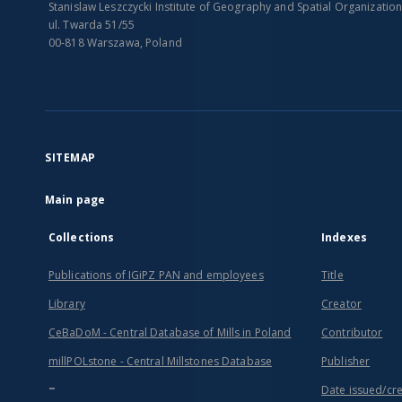
Stanislaw Leszczycki Institute of Geography and Spatial Organizatio
ul. Twarda 51/55
00-818 Warszawa, Poland
SITEMAP
Main page
Collections
Indexes
Publications of IGiPZ PAN and employees
Title
Library
Creator
CeBaDoM - Central Database of Mills in Poland
Contributor
millPOLstone - Central Millstones Database
Publisher
...
Date issued/cr