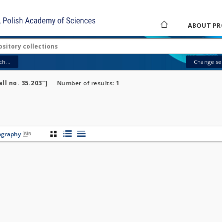
ABOUT PR
h...
Change sea
ll no. 35.203"]
Number of results:
1
iography