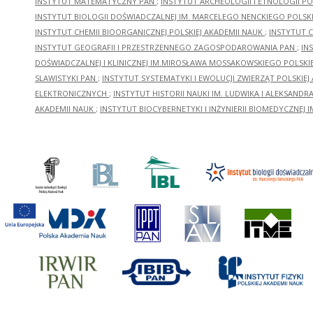
INSTYTUT MATEMATYCZNY PAN
;
INSTYTUT ARCHEOLOGII I ETNOLOGII PO
INSTYTUT BIOLOGII DOŚWIADCZALNEJ IM. MARCELEGO NENCKIEGO POLSKI
INSTYTUT CHEMII BIOORGANICZNEJ POLSKIEJ AKADEMII NAUK
;
INSTYTUT C
INSTYTUT GEOGRAFII I PRZESTRZENNEGO ZAGOSPODAROWANIA PAN
;
IN
DOŚWIADCZALNEJ I KLINICZNEJ IM.MIROSŁAWA MOSSAKOWSKIEGO POLSKI
SLAWISTYKI PAN
;
INSTYTUT SYSTEMATYKI I EWOLUCJI ZWIERZĄT POLSKIEJ
ELEKTRONICZNYCH
;
INSTYTUT HISTORII NAUKI IM. LUDWIKA I ALEKSAND
AKADEMII NAUK
;
INSTYTUT BIOCYBERNETYKI I INŻYNIERII BIOMEDYCZNEJ I