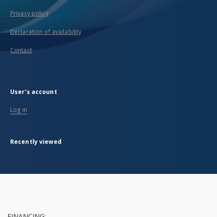
Privacy policy
Declaration of availability
Contact
User's account
Log in
Recently viewed
FINANCING: