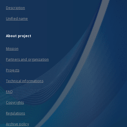
Description
Unified name
About project
Mission
Partners and organization
Projects
Technical informations
FAQ
Copyrights
Regulations
Archive policy