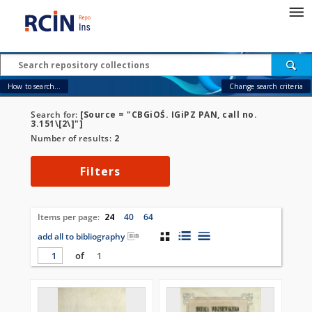
How to search...
Change search criteria
Search for:
[Source = "CBGiOŚ. IGiPZ PAN, call no.
3.151\[2\]"]
Number of results:
2
Filters
Items per page:
24
40
64
add all to bibliography
of
1