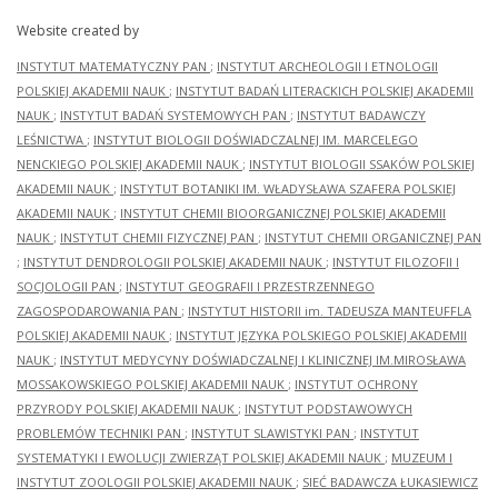
Website created by
INSTYTUT MATEMATYCZNY PAN
;
INSTYTUT ARCHEOLOGII I ETNOLOGII
POLSKIEJ AKADEMII NAUK
;
INSTYTUT BADAŃ LITERACKICH POLSKIEJ AKADEMII
NAUK
;
INSTYTUT BADAŃ SYSTEMOWYCH PAN
;
INSTYTUT BADAWCZY
LEŚNICTWA
;
INSTYTUT BIOLOGII DOŚWIADCZALNEJ IM. MARCELEGO
NENCKIEGO POLSKIEJ AKADEMII NAUK
;
INSTYTUT BIOLOGII SSAKÓW POLSKIEJ
AKADEMII NAUK
;
INSTYTUT BOTANIKI IM. WŁADYSŁAWA SZAFERA POLSKIEJ
AKADEMII NAUK
;
INSTYTUT CHEMII BIOORGANICZNEJ POLSKIEJ AKADEMII
NAUK
;
INSTYTUT CHEMII FIZYCZNEJ PAN
;
INSTYTUT CHEMII ORGANICZNEJ PAN
;
INSTYTUT DENDROLOGII POLSKIEJ AKADEMII NAUK
;
INSTYTUT FILOZOFII I
SOCJOLOGII PAN
;
INSTYTUT GEOGRAFII I PRZESTRZENNEGO
ZAGOSPODAROWANIA PAN
;
INSTYTUT HISTORII im. TADEUSZA MANTEUFFLA
POLSKIEJ AKADEMII NAUK
;
INSTYTUT JĘZYKA POLSKIEGO POLSKIEJ AKADEMII
NAUK
;
INSTYTUT MEDYCYNY DOŚWIADCZALNEJ I KLINICZNEJ IM.MIROSŁAWA
MOSSAKOWSKIEGO POLSKIEJ AKADEMII NAUK
;
INSTYTUT OCHRONY
PRZYRODY POLSKIEJ AKADEMII NAUK
;
INSTYTUT PODSTAWOWYCH
PROBLEMÓW TECHNIKI PAN
;
INSTYTUT SLAWISTYKI PAN
;
INSTYTUT
SYSTEMATYKI I EWOLUCJI ZWIERZĄT POLSKIEJ AKADEMII NAUK
;
MUZEUM I
INSTYTUT ZOOLOGII POLSKIEJ AKADEMII NAUK
;
SIEĆ BADAWCZA ŁUKASIEWICZ