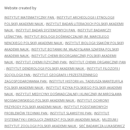
Website created by
INSTYTUT MATEMATYCZNY PAN
;
INSTYTUT ARCHEOLOGII I ETNOLOGII
POLSKIEJ AKADEMII NAUK
;
INSTYTUT BADAŃ LITERACKICH POLSKIEJ AKADEMII
NAUK
;
INSTYTUT BADAŃ SYSTEMOWYCH PAN
;
INSTYTUT BADAWCZY
LEŚNICTWA
;
INSTYTUT BIOLOGII DOŚWIADCZALNEJ IM. MARCELEGO
NENCKIEGO POLSKIEJ AKADEMII NAUK
;
INSTYTUT BIOLOGII SSAKÓW POLSKIEJ
AKADEMII NAUK
;
INSTYTUT BOTANIKI IM. WŁADYSŁAWA SZAFERA POLSKIEJ
AKADEMII NAUK
;
INSTYTUT CHEMII BIOORGANICZNEJ POLSKIEJ AKADEMII
NAUK
;
INSTYTUT CHEMII FIZYCZNEJ PAN
;
INSTYTUT CHEMII ORGANICZNEJ PAN
;
INSTYTUT DENDROLOGII POLSKIEJ AKADEMII NAUK
;
INSTYTUT FILOZOFII I
SOCJOLOGII PAN
;
INSTYTUT GEOGRAFII I PRZESTRZENNEGO
ZAGOSPODAROWANIA PAN
;
INSTYTUT HISTORII im. TADEUSZA MANTEUFFLA
POLSKIEJ AKADEMII NAUK
;
INSTYTUT JĘZYKA POLSKIEGO POLSKIEJ AKADEMII
NAUK
;
INSTYTUT MEDYCYNY DOŚWIADCZALNEJ I KLINICZNEJ IM.MIROSŁAWA
MOSSAKOWSKIEGO POLSKIEJ AKADEMII NAUK
;
INSTYTUT OCHRONY
PRZYRODY POLSKIEJ AKADEMII NAUK
;
INSTYTUT PODSTAWOWYCH
PROBLEMÓW TECHNIKI PAN
;
INSTYTUT SLAWISTYKI PAN
;
INSTYTUT
SYSTEMATYKI I EWOLUCJI ZWIERZĄT POLSKIEJ AKADEMII NAUK
;
MUZEUM I
INSTYTUT ZOOLOGII POLSKIEJ AKADEMII NAUK
;
SIEĆ BADAWCZA ŁUKASIEWICZ