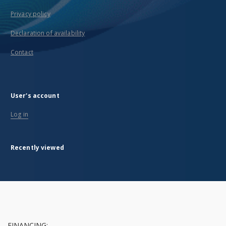
Privacy policy
Declaration of availability
Contact
User's account
Log in
Recently viewed
FINANCING: