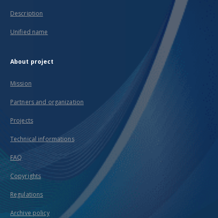
Description
Unified name
About project
Mission
Partners and organization
Projects
Technical informations
FAQ
Copyrights
Regulations
Archive policy