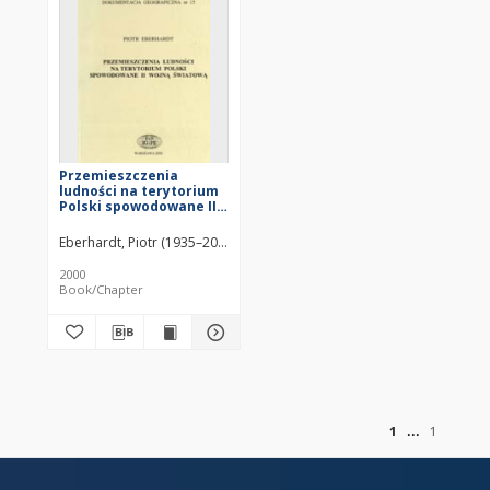
Przemieszczenia
ludności na terytorium
Polski spowodowane II
wojną światową
Eberhardt, Piotr (1935–2020)
2000
Book/Chapter
of
1
1