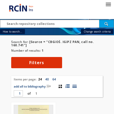
How to search...
Change search criteria
Search for:
[Source = "CBGiOŚ. IGiPZ PAN, call no.
160.741"]
Number of results:
1
Filters
Items per page:
24
40
64
add all to bibliography
of
1