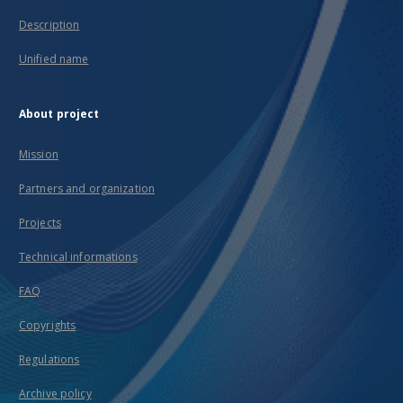
Description
Unified name
About project
Mission
Partners and organization
Projects
Technical informations
FAQ
Copyrights
Regulations
Archive policy