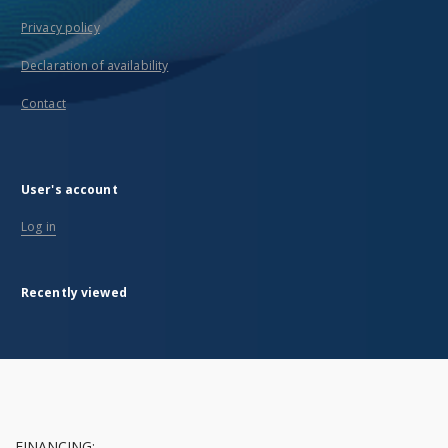
Privacy policy
Declaration of availability
Contact
User's account
Log in
Recently viewed
FINANCING: