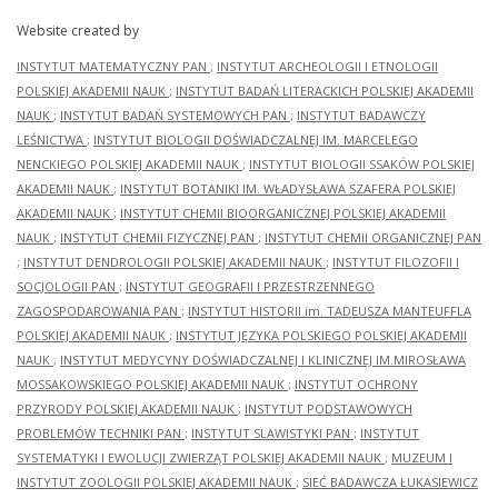
Website created by
INSTYTUT MATEMATYCZNY PAN
;
INSTYTUT ARCHEOLOGII I ETNOLOGII
POLSKIEJ AKADEMII NAUK
;
INSTYTUT BADAŃ LITERACKICH POLSKIEJ AKADEMII
NAUK
;
INSTYTUT BADAŃ SYSTEMOWYCH PAN
;
INSTYTUT BADAWCZY
LEŚNICTWA
;
INSTYTUT BIOLOGII DOŚWIADCZALNEJ IM. MARCELEGO
NENCKIEGO POLSKIEJ AKADEMII NAUK
;
INSTYTUT BIOLOGII SSAKÓW POLSKIEJ
AKADEMII NAUK
;
INSTYTUT BOTANIKI IM. WŁADYSŁAWA SZAFERA POLSKIEJ
AKADEMII NAUK
;
INSTYTUT CHEMII BIOORGANICZNEJ POLSKIEJ AKADEMII
NAUK
;
INSTYTUT CHEMII FIZYCZNEJ PAN
;
INSTYTUT CHEMII ORGANICZNEJ PAN
;
INSTYTUT DENDROLOGII POLSKIEJ AKADEMII NAUK
;
INSTYTUT FILOZOFII I
SOCJOLOGII PAN
;
INSTYTUT GEOGRAFII I PRZESTRZENNEGO
ZAGOSPODAROWANIA PAN
;
INSTYTUT HISTORII im. TADEUSZA MANTEUFFLA
POLSKIEJ AKADEMII NAUK
;
INSTYTUT JĘZYKA POLSKIEGO POLSKIEJ AKADEMII
NAUK
;
INSTYTUT MEDYCYNY DOŚWIADCZALNEJ I KLINICZNEJ IM.MIROSŁAWA
MOSSAKOWSKIEGO POLSKIEJ AKADEMII NAUK
;
INSTYTUT OCHRONY
PRZYRODY POLSKIEJ AKADEMII NAUK
;
INSTYTUT PODSTAWOWYCH
PROBLEMÓW TECHNIKI PAN
;
INSTYTUT SLAWISTYKI PAN
;
INSTYTUT
SYSTEMATYKI I EWOLUCJI ZWIERZĄT POLSKIEJ AKADEMII NAUK
;
MUZEUM I
INSTYTUT ZOOLOGII POLSKIEJ AKADEMII NAUK
;
SIEĆ BADAWCZA ŁUKASIEWICZ