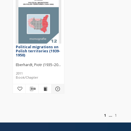
Political migrations on
Polish territories (1939-
1950)
Eberhardt, Piotr (1935–2020)
2011
Book/Chapter
of
1
1