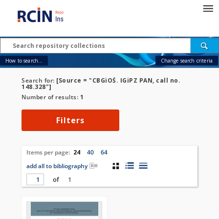
How to search...
Change search criteria
Search for:
[Source = "CBGiOŚ. IGiPZ PAN, call no.
148.328"]
Number of results:
1
Filters
Items per page:
24
40
64
add all to bibliography
of
1