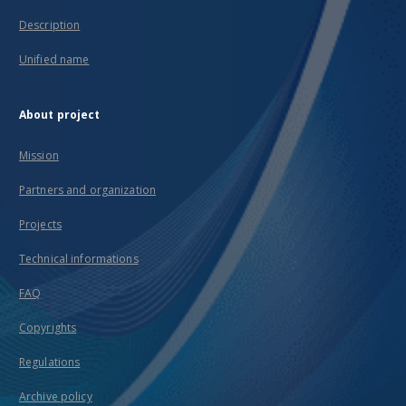
Description
Unified name
About project
Mission
Partners and organization
Projects
Technical informations
FAQ
Copyrights
Regulations
Archive policy