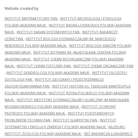
Website created by
INSTYTUT MATEMATYCZNY PAN
;
INSTYTUT ARCHEOLOGII I ETNOLOGII
POLSKIEJ AKADEMII NAUK
;
INSTYTUT BADAŃ LITERACKICH POLSKIEJ AKADEMII
NAUK
;
INSTYTUT BADAŃ SYSTEMOWYCH PAN
;
INSTYTUT BADAWCZY
LEŚNICTWA
;
INSTYTUT BIOLOGII DOŚWIADCZALNEJ IM. MARCELEGO
NENCKIEGO POLSKIEJ AKADEMII NAUK
;
INSTYTUT BIOLOGII SSAKÓW POLSKIEJ
AKADEMII NAUK
;
INSTYTUT BOTANIKI IM. WŁADYSŁAWA SZAFERA POLSKIEJ
AKADEMII NAUK
;
INSTYTUT CHEMII BIOORGANICZNEJ POLSKIEJ AKADEMII
NAUK
;
INSTYTUT CHEMII FIZYCZNEJ PAN
;
INSTYTUT CHEMII ORGANICZNEJ PAN
;
INSTYTUT DENDROLOGII POLSKIEJ AKADEMII NAUK
;
INSTYTUT FILOZOFII I
SOCJOLOGII PAN
;
INSTYTUT GEOGRAFII I PRZESTRZENNEGO
ZAGOSPODAROWANIA PAN
;
INSTYTUT HISTORII im. TADEUSZA MANTEUFFLA
POLSKIEJ AKADEMII NAUK
;
INSTYTUT JĘZYKA POLSKIEGO POLSKIEJ AKADEMII
NAUK
;
INSTYTUT MEDYCYNY DOŚWIADCZALNEJ I KLINICZNEJ IM.MIROSŁAWA
MOSSAKOWSKIEGO POLSKIEJ AKADEMII NAUK
;
INSTYTUT OCHRONY
PRZYRODY POLSKIEJ AKADEMII NAUK
;
INSTYTUT PODSTAWOWYCH
PROBLEMÓW TECHNIKI PAN
;
INSTYTUT SLAWISTYKI PAN
;
INSTYTUT
SYSTEMATYKI I EWOLUCJI ZWIERZĄT POLSKIEJ AKADEMII NAUK
;
MUZEUM I
INSTYTUT ZOOLOGII POLSKIEJ AKADEMII NAUK
;
SIEĆ BADAWCZA ŁUKASIEWICZ