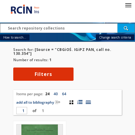
How to search...
Change search criteria
Search for:
[Source = "CBGiOŚ. IGiPZ PAN, call no.
130.354"]
Number of results:
1
Filters
Items per page:
24
40
64
add all to bibliography
of
1