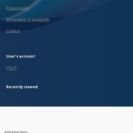
Privacy policy
Declaration of availability
Contact
User's account
Log in
Recently viewed
FINANCING: