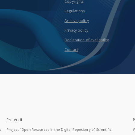
Copyrights
Regulations
Archive policy
Privacy policy
Declaration of availability
Contact
Project II
P
y
Project "Open Resources in the Digital Repository of Scientific
W