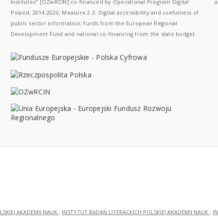
Institutes" [OZwRCIN] co-financed by Operational Program Digital
a
Poland, 2014-2020, Measure 2.3: Digital accessibility and usefulness of
public sector information; funds from the European Regional
Development Fund and national co-financing from the state budget.
LSKIEJ AKADEMII NAUK
;
INSTYTUT BADAŃ LITERACKICH POLSKIEJ AKADEMII NAUK
;
I