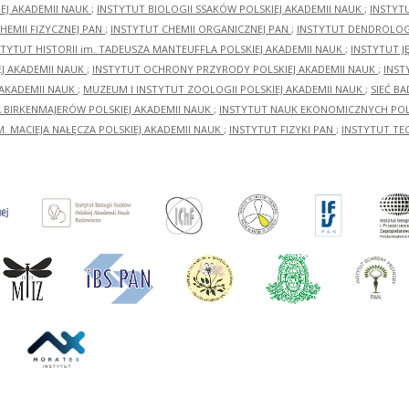
EJ AKADEMII NAUK
;
INSTYTUT BIOLOGII SSAKÓW POLSKIEJ AKADEMII NAUK
;
INSTYT
HEMII FIZYCZNEJ PAN
;
INSTYTUT CHEMII ORGANICZNEJ PAN
;
INSTYTUT DENDROLOGI
STYTUT HISTORII im. TADEUSZA MANTEUFFLA POLSKIEJ AKADEMII NAUK
;
INSTYTUT J
EJ AKADEMII NAUK
;
INSTYTUT OCHRONY PRZYRODY POLSKIEJ AKADEMII NAUK
;
INST
 AKADEMII NAUK
;
MUZEUM I INSTYTUT ZOOLOGII POLSKIEJ AKADEMII NAUK
;
SIEĆ B
RA BIRKENMAJERÓW POLSKIEJ AKADEMII NAUK
;
INSTYTUT NAUK EKONOMICZNYCH POLS
M. MACIEJA NAŁĘCZA POLSKIEJ AKADEMII NAUK
;
INSTYTUT FIZYKI PAN
;
INSTYTUT TE