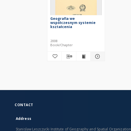
Geografia we
współczesnym systemie
kształcenia
2008
Book/Chapter
CONTACT
Address
Stanislaw Leszczycki Institute of Geography and Spatial Organizatio