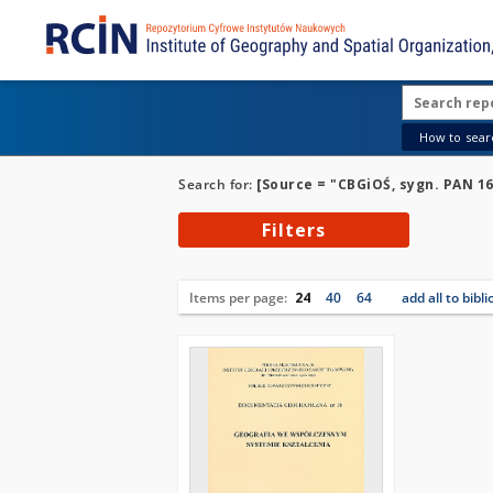
How to searc
Search for:
[Source = "CBGiOŚ, sygn. PAN 16
Filters
Items per page:
24
40
64
add all to bibl