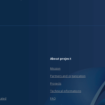
About project
Mission
Partners and organization
Projects
Technical informations
eated
FAQ