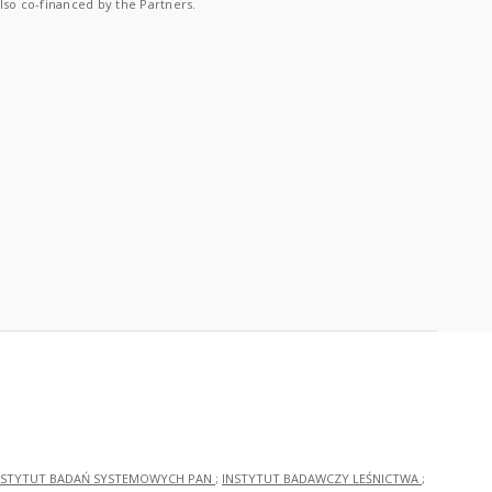
lso co-financed by the Partners.
NSTYTUT BADAŃ SYSTEMOWYCH PAN
;
INSTYTUT BADAWCZY LEŚNICTWA
;