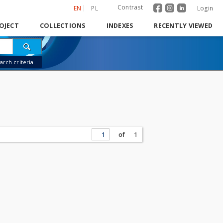
Contrast
EN
PL
Login
OJECT
COLLECTIONS
INDEXES
RECENTLY VIEWED
rch criteria
of
1