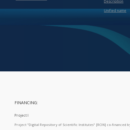
Description
Unified name
FINANCING:
Project I
Project "Digital Repository of Scientific Institutes" [RCIN] co-financed b