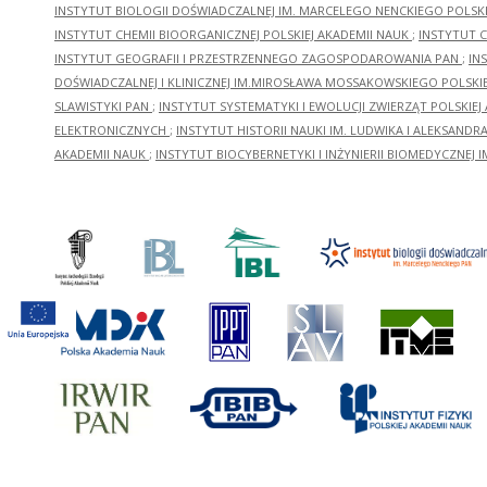
INSTYTUT BIOLOGII DOŚWIADCZALNEJ IM. MARCELEGO NENCKIEGO POLSKI
INSTYTUT CHEMII BIOORGANICZNEJ POLSKIEJ AKADEMII NAUK
;
INSTYTUT C
INSTYTUT GEOGRAFII I PRZESTRZENNEGO ZAGOSPODAROWANIA PAN
;
IN
DOŚWIADCZALNEJ I KLINICZNEJ IM.MIROSŁAWA MOSSAKOWSKIEGO POLSKI
SLAWISTYKI PAN
;
INSTYTUT SYSTEMATYKI I EWOLUCJI ZWIERZĄT POLSKIEJ
ELEKTRONICZNYCH
;
INSTYTUT HISTORII NAUKI IM. LUDWIKA I ALEKSAND
AKADEMII NAUK
;
INSTYTUT BIOCYBERNETYKI I INŻYNIERII BIOMEDYCZNEJ I