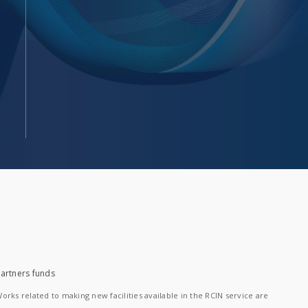
artners funds
orks related to making new facilities available in the RCIN service are