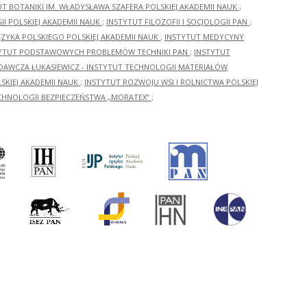
UT BOTANIKI IM. WŁADYSŁAWA SZAFERA POLSKIEJ AKADEMII NAUK
;
I POLSKIEJ AKADEMII NAUK
;
INSTYTUT FILOZOFII I SOCJOLOGII PAN
;
ĘZYKA POLSKIEGO POLSKIEJ AKADEMII NAUK
;
INSTYTUT MEDYCYNY
YTUT PODSTAWOWYCH PROBLEMÓW TECHNIKI PAN
;
INSTYTUT
ADAWCZA ŁUKASIEWICZ - INSTYTUT TECHNOLOGII MATERIAŁÓW
KIEJ AKADEMII NAUK
;
INSTYTUT ROZWOJU WSI I ROLNICTWA POLSKIEJ
CHNOLOGII BEZPIECZEŃSTWA „MORATEX”
;