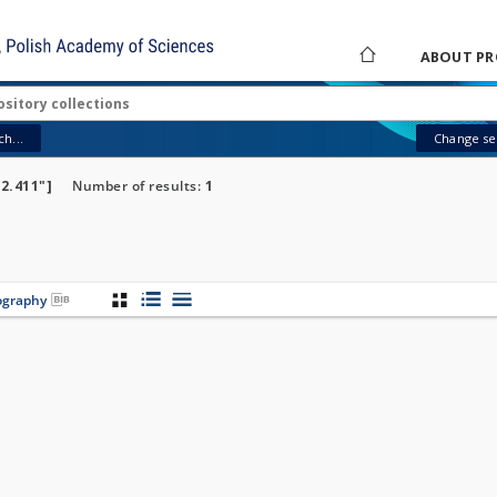
ABOUT PR
h...
Change sea
2.411"]
Number of results:
1
iography