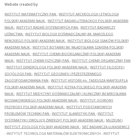
Website created by
INSTYTUT MATEMATYCZNY PAN
;
INSTYTUT ARCHEOLOGII I ETNOLOGII
POLSKIEJ AKADEMII NAUK
;
INSTYTUT BADAŃ LITERACKICH POLSKIEJ AKADEMII
NAUK
;
INSTYTUT BADAŃ SYSTEMOWYCH PAN
;
INSTYTUT BADAWCZY
LEŚNICTWA
;
INSTYTUT BIOLOGII DOŚWIADCZALNEJ IM. MARCELEGO
NENCKIEGO POLSKIEJ AKADEMII NAUK
;
INSTYTUT BIOLOGII SSAKÓW POLSKIEJ
AKADEMII NAUK
;
INSTYTUT BOTANIKI IM. WŁADYSŁAWA SZAFERA POLSKIEJ
AKADEMII NAUK
;
INSTYTUT CHEMII BIOORGANICZNEJ POLSKIEJ AKADEMII
NAUK
;
INSTYTUT CHEMII FIZYCZNEJ PAN
;
INSTYTUT CHEMII ORGANICZNEJ PAN
;
INSTYTUT DENDROLOGII POLSKIEJ AKADEMII NAUK
;
INSTYTUT FILOZOFII I
SOCJOLOGII PAN
;
INSTYTUT GEOGRAFII I PRZESTRZENNEGO
ZAGOSPODAROWANIA PAN
;
INSTYTUT HISTORII im. TADEUSZA MANTEUFFLA
POLSKIEJ AKADEMII NAUK
;
INSTYTUT JĘZYKA POLSKIEGO POLSKIEJ AKADEMII
NAUK
;
INSTYTUT MEDYCYNY DOŚWIADCZALNEJ I KLINICZNEJ IM.MIROSŁAWA
MOSSAKOWSKIEGO POLSKIEJ AKADEMII NAUK
;
INSTYTUT OCHRONY
PRZYRODY POLSKIEJ AKADEMII NAUK
;
INSTYTUT PODSTAWOWYCH
PROBLEMÓW TECHNIKI PAN
;
INSTYTUT SLAWISTYKI PAN
;
INSTYTUT
SYSTEMATYKI I EWOLUCJI ZWIERZĄT POLSKIEJ AKADEMII NAUK
;
MUZEUM I
INSTYTUT ZOOLOGII POLSKIEJ AKADEMII NAUK
;
SIEĆ BADAWCZA ŁUKASIEWICZ
- INSTYTUT TECHNOLOGII MATERIAŁÓW ELEKTRONICZNYCH
;
INSTYTUT