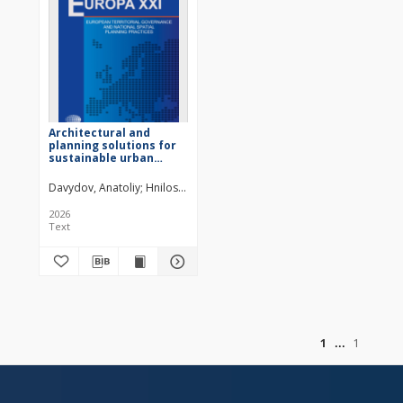
Architectural and
planning solutions for
sustainable urban
development
Davydov, Anatoliy
Hniloskurenko, Mariia
Krasnozhon, Tetiana
Koval
2026
Text
of
1
1