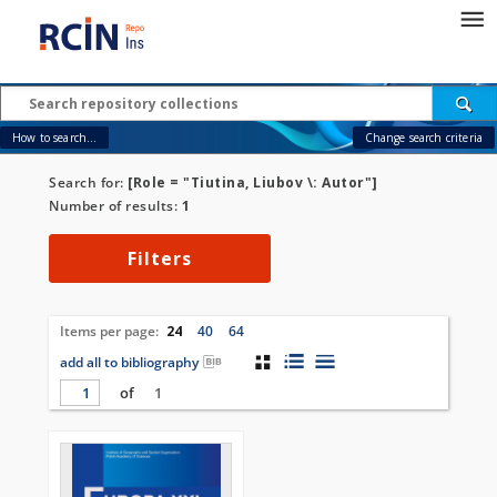
How to search...
Change search criteria
Search for:
[Role = "Tiutina, Liubov \: Autor"]
Number of results:
1
Filters
Items per page:
24
40
64
add all to bibliography
of
1