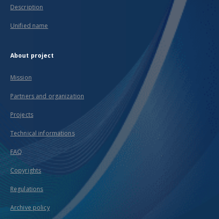
Description
Unified name
About project
Mission
Partners and organization
Projects
Technical informations
FAQ
Copyrights
Regulations
Archive policy