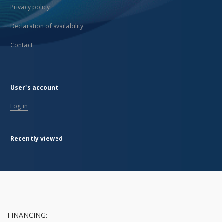
Privacy policy
Declaration of availability
Contact
User's account
Log in
Recently viewed
FINANCING: