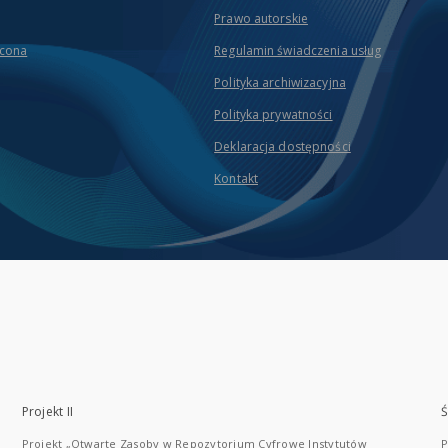
Prawo autorskie
icona
Regulamin świadczenia usług
Polityka archiwizacyjna
Polityka prywatności
Deklaracja dostępności
Kontakt
Projekt II
Ś
Projekt „Otwarte Zasoby w Repozytorium Cyfrowe Instytutów
P