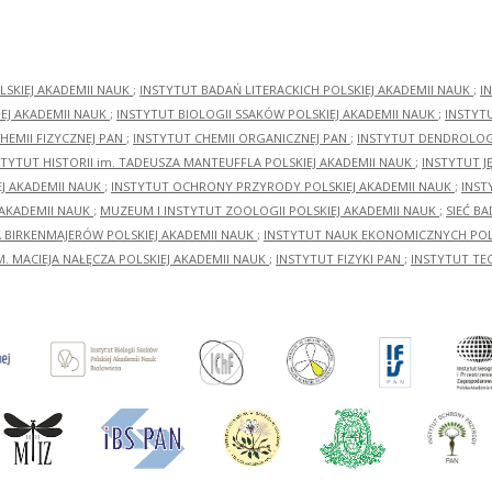
LSKIEJ AKADEMII NAUK
;
INSTYTUT BADAŃ LITERACKICH POLSKIEJ AKADEMII NAUK
;
I
EJ AKADEMII NAUK
;
INSTYTUT BIOLOGII SSAKÓW POLSKIEJ AKADEMII NAUK
;
INSTYT
HEMII FIZYCZNEJ PAN
;
INSTYTUT CHEMII ORGANICZNEJ PAN
;
INSTYTUT DENDROLOGI
STYTUT HISTORII im. TADEUSZA MANTEUFFLA POLSKIEJ AKADEMII NAUK
;
INSTYTUT J
EJ AKADEMII NAUK
;
INSTYTUT OCHRONY PRZYRODY POLSKIEJ AKADEMII NAUK
;
INST
 AKADEMII NAUK
;
MUZEUM I INSTYTUT ZOOLOGII POLSKIEJ AKADEMII NAUK
;
SIEĆ B
RA BIRKENMAJERÓW POLSKIEJ AKADEMII NAUK
;
INSTYTUT NAUK EKONOMICZNYCH POLS
M. MACIEJA NAŁĘCZA POLSKIEJ AKADEMII NAUK
;
INSTYTUT FIZYKI PAN
;
INSTYTUT TE