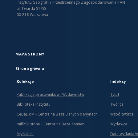
Instytutu Geografii i Przestrzennego Zagospodarowania PAN
ul. Twarda 51/55
00-818 Warszawa
MAPA STRONY
Strona główna
Kolekcje
Indeksy
Publikacje pracowników i Wydawnictw
Tytuł
Biblioteka Instytutu
Twórca
CeBaDoM - Centralna Baza Danych o Młynach
Współtwórca
millPOLstone - Centralna Baza Kamieni
Wydawca
Młyńskich
Data wydania/