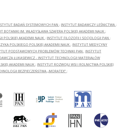
NSTYTUT BADAŃ SYSTEMOWYCH PAN
;
INSTYTUT BADAWCZY LEŚNICTWA
;
UT BOTANIKI IM. WŁADYSŁAWA SZAFERA POLSKIEJ AKADEMII NAUK
;
I POLSKIEJ AKADEMII NAUK
;
INSTYTUT FILOZOFII I SOCJOLOGII PAN
;
ĘZYKA POLSKIEGO POLSKIEJ AKADEMII NAUK
;
INSTYTUT MEDYCYNY
YTUT PODSTAWOWYCH PROBLEMÓW TECHNIKI PAN
;
INSTYTUT
ADAWCZA ŁUKASIEWICZ - INSTYTUT TECHNOLOGII MATERIAŁÓW
KIEJ AKADEMII NAUK
;
INSTYTUT ROZWOJU WSI I ROLNICTWA POLSKIEJ
CHNOLOGII BEZPIECZEŃSTWA „MORATEX”
;