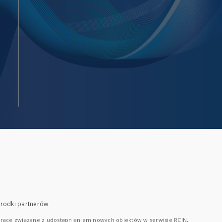
rodki partnerów
race związane z udostępnianiem nowych obiektów w serwisie RCIN,