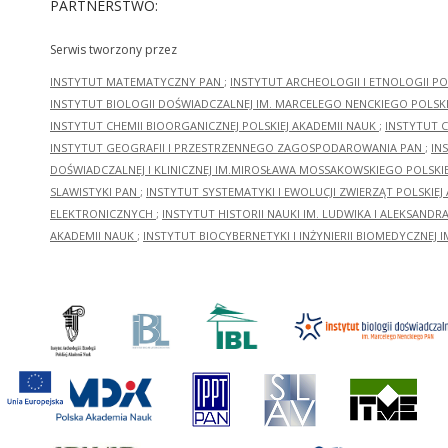
PARTNERSTWO:
Serwis tworzony przez
INSTYTUT MATEMATYCZNY PAN
;
INSTYTUT ARCHEOLOGII I ETNOLOGII PO
INSTYTUT BIOLOGII DOŚWIADCZALNEJ IM. MARCELEGO NENCKIEGO POLSKI
INSTYTUT CHEMII BIOORGANICZNEJ POLSKIEJ AKADEMII NAUK
;
INSTYTUT C
INSTYTUT GEOGRAFII I PRZESTRZENNEGO ZAGOSPODAROWANIA PAN
;
IN
DOŚWIADCZALNEJ I KLINICZNEJ IM.MIROSŁAWA MOSSAKOWSKIEGO POLSKI
SLAWISTYKI PAN
;
INSTYTUT SYSTEMATYKI I EWOLUCJI ZWIERZĄT POLSKIEJ
ELEKTRONICZNYCH
;
INSTYTUT HISTORII NAUKI IM. LUDWIKA I ALEKSAND
AKADEMII NAUK
;
INSTYTUT BIOCYBERNETYKI I INŻYNIERII BIOMEDYCZNEJ I