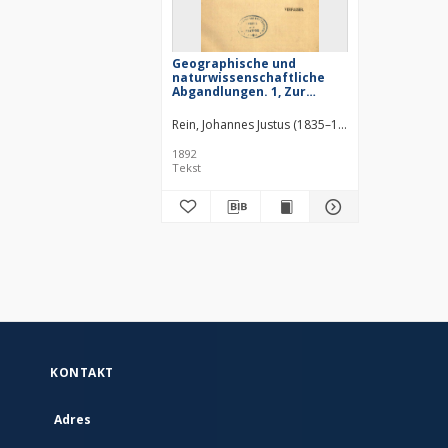
Geographische und
naturwissenschaftliche
Abgandlungen. 1, Zur
vierhundertjährigen Feier
der Entdeckung Amerikas :
Rein, Johannes Justus (1835–1918)
Wilhelm Enge
Columbus und seine vier
Reisen nach dem Westen :
1892
Natur und hervorragende
Tekst
Erzeugnisse Spaniens
KONTAKT
Adres