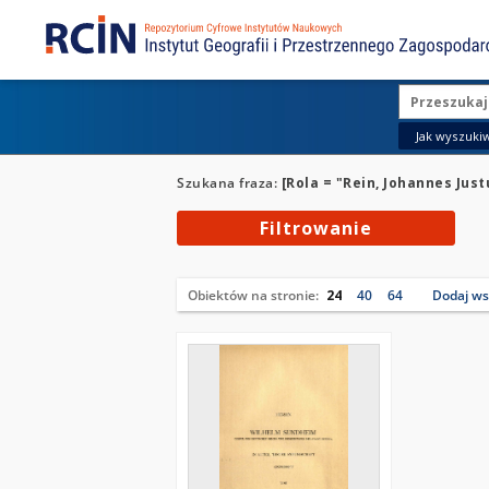
Jak wyszukiw
Szukana fraza:
[Rola = "Rein, Johannes Just
Filtrowanie
Obiektów na stronie:
24
40
64
Dodaj wsz