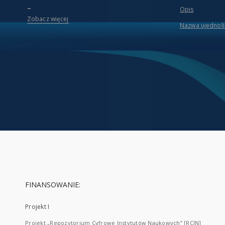
...
Opis
Zobacz więcej
Nazwa ujednol
FINANSOWANIE:
Projekt I
Projekt „Repozytorium Cyfrowe Instytutów Naukowych” [RCIN]