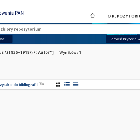
O REPOZYTORI
ać...
Zmień kryteria 
us \(1835–1918\) \: Autor"]
Wyników:
1
ystkie do bibliografii