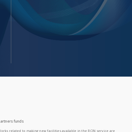
artners funds
orks related to making new facilities available in the RCIN service are