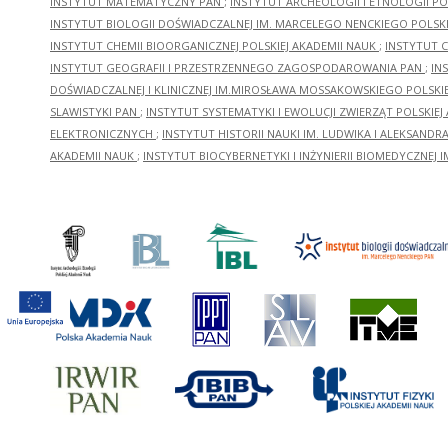
INSTYTUT MATEMATYCZNY PAN
;
INSTYTUT ARCHEOLOGII I ETNOLOGII PO
INSTYTUT BIOLOGII DOŚWIADCZALNEJ IM. MARCELEGO NENCKIEGO POLSKI
INSTYTUT CHEMII BIOORGANICZNEJ POLSKIEJ AKADEMII NAUK
;
INSTYTUT C
INSTYTUT GEOGRAFII I PRZESTRZENNEGO ZAGOSPODAROWANIA PAN
;
IN
DOŚWIADCZALNEJ I KLINICZNEJ IM.MIROSŁAWA MOSSAKOWSKIEGO POLSKI
SLAWISTYKI PAN
;
INSTYTUT SYSTEMATYKI I EWOLUCJI ZWIERZĄT POLSKIEJ
ELEKTRONICZNYCH
;
INSTYTUT HISTORII NAUKI IM. LUDWIKA I ALEKSAND
AKADEMII NAUK
;
INSTYTUT BIOCYBERNETYKI I INŻYNIERII BIOMEDYCZNEJ I