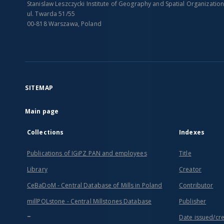
Stanislaw Leszczycki Institute of Geography and Spatial Organizatio
ul. Twarda 51/55
00-818 Warszawa, Poland
SITEMAP
Main page
Collections
Indexes
Publications of IGiPZ PAN and employees
Title
Library
Creator
CeBaDoM - Central Database of Mills in Poland
Contributor
millPOLstone - Central Millstones Database
Publisher
...
Date issued/cr