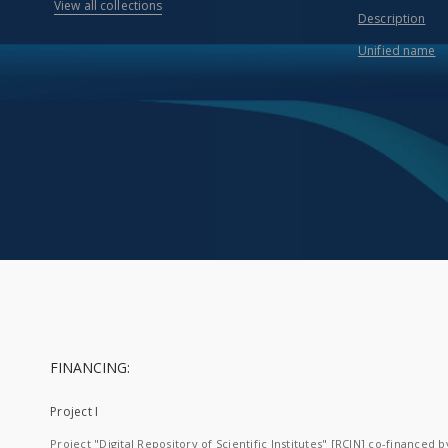
View all collections
Description
Unified name
FINANCING:
Project I
Project "Digital Repository of Scientific Institutes" [RCIN] co-financed b