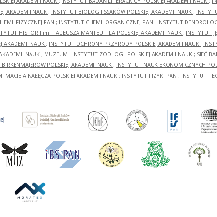
LSKIEJ AKADEMII NAUK
;
INSTYTUT BADAŃ LITERACKICH POLSKIEJ AKADEMII NAUK
;
I
EJ AKADEMII NAUK
;
INSTYTUT BIOLOGII SSAKÓW POLSKIEJ AKADEMII NAUK
;
INSTYT
HEMII FIZYCZNEJ PAN
;
INSTYTUT CHEMII ORGANICZNEJ PAN
;
INSTYTUT DENDROLOGI
STYTUT HISTORII im. TADEUSZA MANTEUFFLA POLSKIEJ AKADEMII NAUK
;
INSTYTUT J
EJ AKADEMII NAUK
;
INSTYTUT OCHRONY PRZYRODY POLSKIEJ AKADEMII NAUK
;
INST
 AKADEMII NAUK
;
MUZEUM I INSTYTUT ZOOLOGII POLSKIEJ AKADEMII NAUK
;
SIEĆ B
RA BIRKENMAJERÓW POLSKIEJ AKADEMII NAUK
;
INSTYTUT NAUK EKONOMICZNYCH POLS
M. MACIEJA NAŁĘCZA POLSKIEJ AKADEMII NAUK
;
INSTYTUT FIZYKI PAN
;
INSTYTUT TE