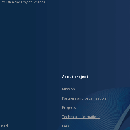
n Polish Academy of Science
About project
Mission
Partners and organization
Projects
Technical informations
eated
FAQ