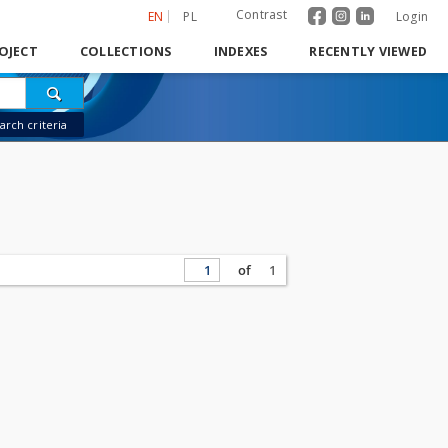
Contrast
EN
PL
Login
OJECT
COLLECTIONS
INDEXES
RECENTLY VIEWED
rch criteria
of
1