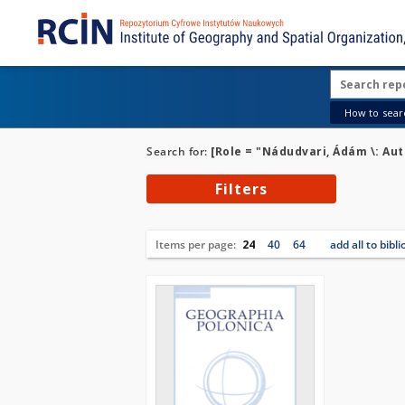
How to searc
Search for:
[Role = "Nádudvari, Ádám \: Aut
Filters
Items per page:
24
40
64
add all to bibl