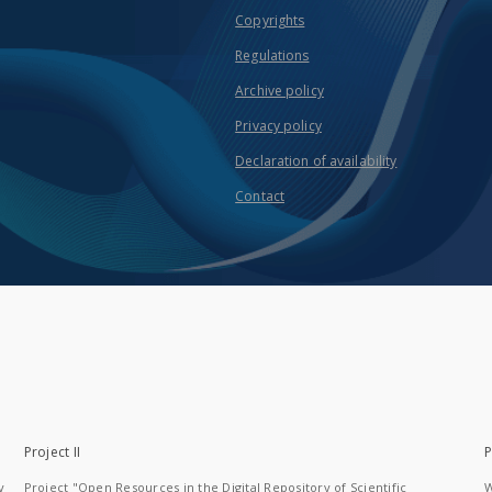
Copyrights
Regulations
Archive policy
Privacy policy
Declaration of availability
Contact
Project II
P
y
Project "Open Resources in the Digital Repository of Scientific
W