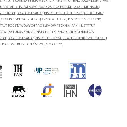
NSTYTUT BADAŃ SYSTEMOWYCH PAN
;
INSTYTUT BADAWCZY LEŚNICTWA
;
UT BOTANIKI IM. WŁADYSŁAWA SZAFERA POLSKIEJ AKADEMII NAUK
;
I POLSKIEJ AKADEMII NAUK
;
INSTYTUT FILOZOFII I SOCJOLOGII PAN
;
ĘZYKA POLSKIEGO POLSKIEJ AKADEMII NAUK
;
INSTYTUT MEDYCYNY
YTUT PODSTAWOWYCH PROBLEMÓW TECHNIKI PAN
;
INSTYTUT
ADAWCZA ŁUKASIEWICZ - INSTYTUT TECHNOLOGII MATERIAŁÓW
KIEJ AKADEMII NAUK
;
INSTYTUT ROZWOJU WSI I ROLNICTWA POLSKIEJ
CHNOLOGII BEZPIECZEŃSTWA „MORATEX”
;