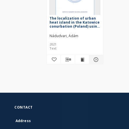
The localization of urban
heat island in the Katowice
conurbation (Poland) using
the combination of land
surface temperature,
Nádudvari, Ádám
Normalized Difference
Vegetation Index and
2021
Normalized Difference
Text
Built-up Index
CONTACT
Address