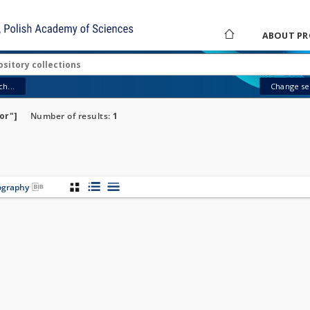
ABOUT PR
h...
Change sea
or"]
Number of results:
1
iography