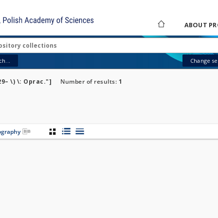
ABOUT PR
h...
Change sea
9– \) \: Oprac."]
Number of results:
1
iography