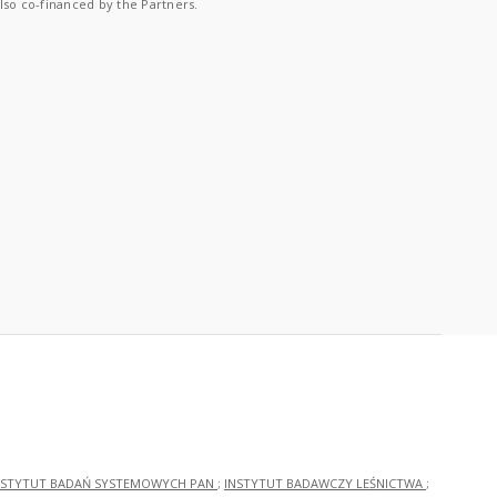
lso co-financed by the Partners.
NSTYTUT BADAŃ SYSTEMOWYCH PAN
;
INSTYTUT BADAWCZY LEŚNICTWA
;