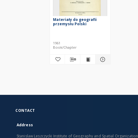
Materiały do geografii
przemysłu Polski
1961
Book/Chapter
CONTACT
Address
Stanislaw Leszczycki Institute of Geography and Spatial Organizatio