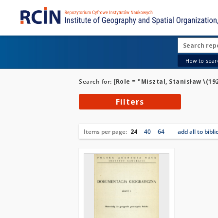
How to searc
Search for:
[Role = "Misztal, Stanisław \(192
Filters
Items per page:
24
40
64
add all to bibl