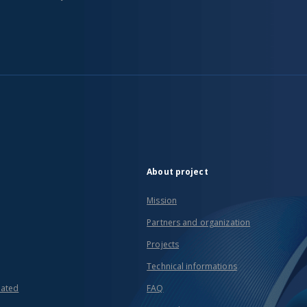
About project
Mission
Partners and organization
Projects
Technical informations
eated
FAQ