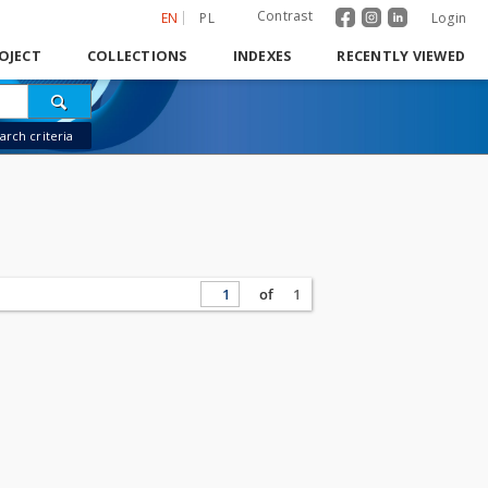
Contrast
EN
PL
Login
OJECT
COLLECTIONS
INDEXES
RECENTLY VIEWED
rch criteria
of
1