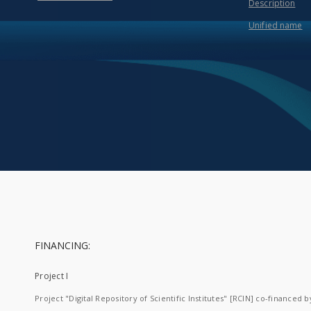
Description
Unified name
FINANCING:
Project I
Project "Digital Repository of Scientific Institutes" [RCIN] co-financed b