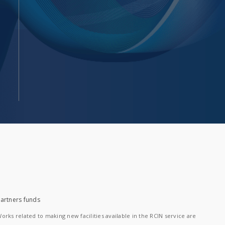
artners funds
orks related to making new facilities available in the RCIN service are