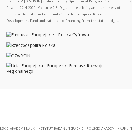
Institutes" [OZwRCIN] co-financed by Operational Program Digital
a
Poland, 2014-2020, Measure 2.3: Digital accessibility and usefulness of
public sector information; funds from the European Regional
Development Fund and national co-financing from the state budget.
LSKIEJ AKADEMII NAUK
;
INSTYTUT BADAŃ LITERACKICH POLSKIEJ AKADEMII NAUK
;
I