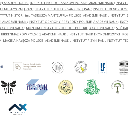
EJ AKADEMII NAUK
;
INSTYTUT BIOLOGII SSAKÓW POLSKIEJ AKADEMII NAUK
;
INSTYT
HEMII FIZYCZNEJ PAN
;
INSTYTUT CHEMII ORGANICZNEJ PAN
;
INSTYTUT DENDROLOGI
STYTUT HISTORII im. TADEUSZA MANTEUFFLA POLSKIEJ AKADEMII NAUK
;
INSTYTUT J
EJ AKADEMII NAUK
;
INSTYTUT OCHRONY PRZYRODY POLSKIEJ AKADEMII NAUK
;
INST
 AKADEMII NAUK
;
MUZEUM I INSTYTUT ZOOLOGII POLSKIEJ AKADEMII NAUK
;
SIEĆ B
RA BIRKENMAJERÓW POLSKIEJ AKADEMII NAUK
;
INSTYTUT NAUK EKONOMICZNYCH POLS
M. MACIEJA NAŁĘCZA POLSKIEJ AKADEMII NAUK
;
INSTYTUT FIZYKI PAN
;
INSTYTUT TE