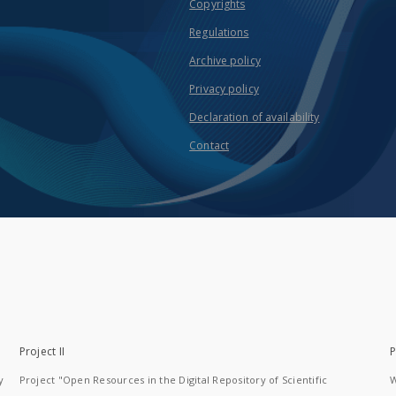
Copyrights
Regulations
Archive policy
Privacy policy
Declaration of availability
Contact
Project II
P
y
Project "Open Resources in the Digital Repository of Scientific
W