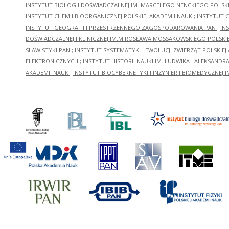
INSTYTUT BIOLOGII DOŚWIADCZALNEJ IM. MARCELEGO NENCKIEGO POLSKI
INSTYTUT CHEMII BIOORGANICZNEJ POLSKIEJ AKADEMII NAUK
;
INSTYTUT C
INSTYTUT GEOGRAFII I PRZESTRZENNEGO ZAGOSPODAROWANIA PAN
;
IN
DOŚWIADCZALNEJ I KLINICZNEJ IM.MIROSŁAWA MOSSAKOWSKIEGO POLSKI
SLAWISTYKI PAN
;
INSTYTUT SYSTEMATYKI I EWOLUCJI ZWIERZĄT POLSKIEJ
ELEKTRONICZNYCH
;
INSTYTUT HISTORII NAUKI IM. LUDWIKA I ALEKSAND
AKADEMII NAUK
;
INSTYTUT BIOCYBERNETYKI I INŻYNIERII BIOMEDYCZNEJ I