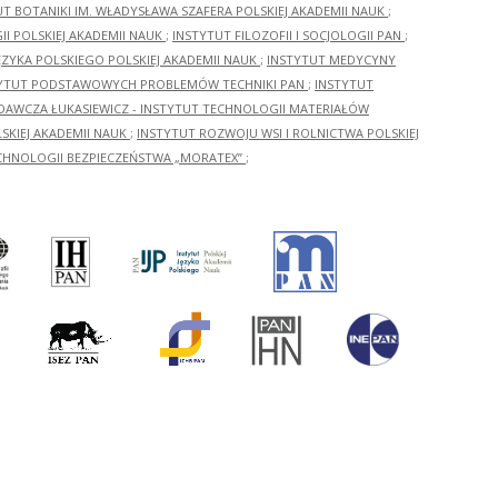
UT BOTANIKI IM. WŁADYSŁAWA SZAFERA POLSKIEJ AKADEMII NAUK
;
I POLSKIEJ AKADEMII NAUK
;
INSTYTUT FILOZOFII I SOCJOLOGII PAN
;
ĘZYKA POLSKIEGO POLSKIEJ AKADEMII NAUK
;
INSTYTUT MEDYCYNY
YTUT PODSTAWOWYCH PROBLEMÓW TECHNIKI PAN
;
INSTYTUT
ADAWCZA ŁUKASIEWICZ - INSTYTUT TECHNOLOGII MATERIAŁÓW
KIEJ AKADEMII NAUK
;
INSTYTUT ROZWOJU WSI I ROLNICTWA POLSKIEJ
CHNOLOGII BEZPIECZEŃSTWA „MORATEX”
;