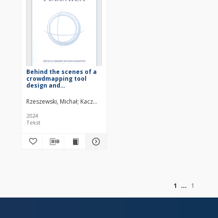
Behind the scenes of a
crowdmapping tool
design and
implementation:
Guidelines for
Rzeszewski, Michał
Kaczmarek, Patryk
Lupa, Piotr
Herodowicz, Toma
participatory mapping
practices in a
2024
multicultural
Tekst
environment
z
1
1