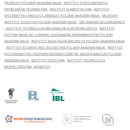
PRZYRODY POLSKIEJ AKADEMII NAUK
;
INSTYTUT PODSTAWOWYCH
PROBLEMÓW TECHNIKI PAN
;
INSTYTUT SLAWISTYKI PAN
;
INSTYTUT
SYSTEMATYKI I EWOLUCJI ZWIERZĄT POLSKIEJ AKADEMII NAUK
;
MUZEUM I
INSTYTUT ZOOLOGII POLSKIEJ AKADEMII NAUK
;
SIEĆ BADAWCZA ŁUKASIEWICZ
- INSTYTUT TECHNOLOGII MATERIAŁÓW ELEKTRONICZNYCH
;
INSTYTUT
HISTORII NAUKI IM. LUDWIKA I ALEKSANDRA BIRKENMAJERÓW POLSKIEJ
AKADEMII NAUK
;
INSTYTUT NAUK EKONOMICZNYCH POLSKIEJ AKADEMII NAUK
;
INSTYTUT ROZWOJU WSI I ROLNICTWA POLSKIEJ AKADEMII NAUK
;
INSTYTUT
BIOCYBERNETYKI I INŻYNIERII BIOMEDYCZNEJ IM. MACIEJA NAŁĘCZA POLSKIEJ
AKADEMII NAUK
;
INSTYTUT FIZYKI PAN
;
INSTYTUT TECHNOLOGII
BEZPIECZEŃSTWA „MORATEX”
;