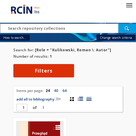
How to search...
Change search criteria
Search for:
[Role = "Kulikowski, Roman \: Autor"]
Number of results:
1
Filters
Items per page:
24
40
64
add all to bibliography
of
1