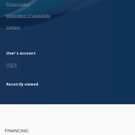
Privacy policy
Declaration of availability
Contact
User's account
Log in
Recently viewed
FINANCING: