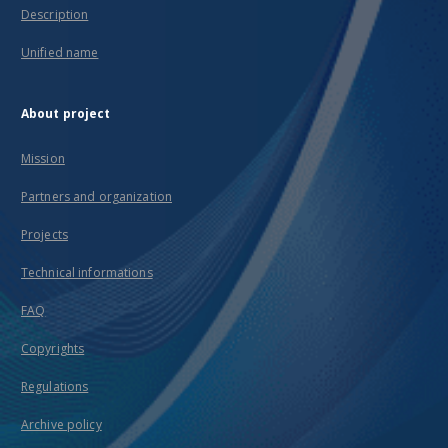
Description
Unified name
About project
Mission
Partners and organization
Projects
Technical informations
FAQ
Copyrights
Regulations
Archive policy