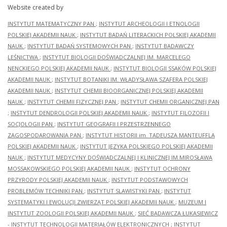
Website created by
INSTYTUT MATEMATYCZNY PAN
;
INSTYTUT ARCHEOLOGII I ETNOLOGII
POLSKIEJ AKADEMII NAUK
;
INSTYTUT BADAŃ LITERACKICH POLSKIEJ AKADEMII
NAUK
;
INSTYTUT BADAŃ SYSTEMOWYCH PAN
;
INSTYTUT BADAWCZY
LEŚNICTWA
;
INSTYTUT BIOLOGII DOŚWIADCZALNEJ IM. MARCELEGO
NENCKIEGO POLSKIEJ AKADEMII NAUK
;
INSTYTUT BIOLOGII SSAKÓW POLSKIEJ
AKADEMII NAUK
;
INSTYTUT BOTANIKI IM. WŁADYSŁAWA SZAFERA POLSKIEJ
AKADEMII NAUK
;
INSTYTUT CHEMII BIOORGANICZNEJ POLSKIEJ AKADEMII
NAUK
;
INSTYTUT CHEMII FIZYCZNEJ PAN
;
INSTYTUT CHEMII ORGANICZNEJ PAN
;
INSTYTUT DENDROLOGII POLSKIEJ AKADEMII NAUK
;
INSTYTUT FILOZOFII I
SOCJOLOGII PAN
;
INSTYTUT GEOGRAFII I PRZESTRZENNEGO
ZAGOSPODAROWANIA PAN
;
INSTYTUT HISTORII im. TADEUSZA MANTEUFFLA
POLSKIEJ AKADEMII NAUK
;
INSTYTUT JĘZYKA POLSKIEGO POLSKIEJ AKADEMII
NAUK
;
INSTYTUT MEDYCYNY DOŚWIADCZALNEJ I KLINICZNEJ IM.MIROSŁAWA
MOSSAKOWSKIEGO POLSKIEJ AKADEMII NAUK
;
INSTYTUT OCHRONY
PRZYRODY POLSKIEJ AKADEMII NAUK
;
INSTYTUT PODSTAWOWYCH
PROBLEMÓW TECHNIKI PAN
;
INSTYTUT SLAWISTYKI PAN
;
INSTYTUT
SYSTEMATYKI I EWOLUCJI ZWIERZĄT POLSKIEJ AKADEMII NAUK
;
MUZEUM I
INSTYTUT ZOOLOGII POLSKIEJ AKADEMII NAUK
;
SIEĆ BADAWCZA ŁUKASIEWICZ
- INSTYTUT TECHNOLOGII MATERIAŁÓW ELEKTRONICZNYCH
;
INSTYTUT