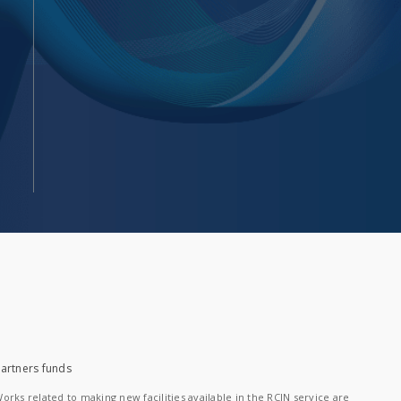
artners funds
orks related to making new facilities available in the RCIN service are