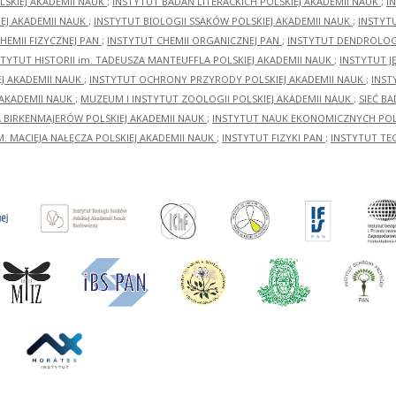
LSKIEJ AKADEMII NAUK
;
INSTYTUT BADAŃ LITERACKICH POLSKIEJ AKADEMII NAUK
;
I
EJ AKADEMII NAUK
;
INSTYTUT BIOLOGII SSAKÓW POLSKIEJ AKADEMII NAUK
;
INSTYT
HEMII FIZYCZNEJ PAN
;
INSTYTUT CHEMII ORGANICZNEJ PAN
;
INSTYTUT DENDROLOGI
STYTUT HISTORII im. TADEUSZA MANTEUFFLA POLSKIEJ AKADEMII NAUK
;
INSTYTUT J
EJ AKADEMII NAUK
;
INSTYTUT OCHRONY PRZYRODY POLSKIEJ AKADEMII NAUK
;
INST
 AKADEMII NAUK
;
MUZEUM I INSTYTUT ZOOLOGII POLSKIEJ AKADEMII NAUK
;
SIEĆ B
RA BIRKENMAJERÓW POLSKIEJ AKADEMII NAUK
;
INSTYTUT NAUK EKONOMICZNYCH POLS
M. MACIEJA NAŁĘCZA POLSKIEJ AKADEMII NAUK
;
INSTYTUT FIZYKI PAN
;
INSTYTUT TE