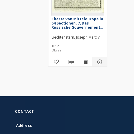
Charte von Mitteleuropa in
64 Sectionen. 7, Das
Russische Gouvernement
Wilna mit Seinen
Angraenzungen
Liechtenstern, Joseph Marx von (1765–1828)
1812
Obraz
CONTACT
Address