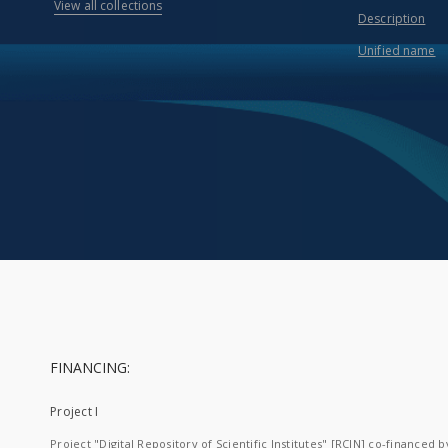
View all collections
Description
Unified name
FINANCING:
Project I
Project "Digital Repository of Scientific Institutes" [RCIN] co-financed b