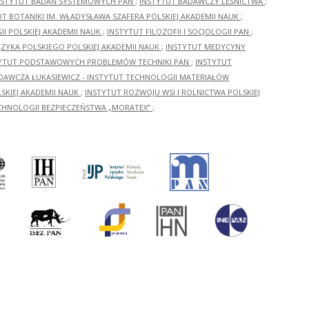
NSTYTUT BADAŃ SYSTEMOWYCH PAN
;
INSTYTUT BADAWCZY LEŚNICTWA
;
UT BOTANIKI IM. WŁADYSŁAWA SZAFERA POLSKIEJ AKADEMII NAUK
;
I POLSKIEJ AKADEMII NAUK
;
INSTYTUT FILOZOFII I SOCJOLOGII PAN
;
ĘZYKA POLSKIEGO POLSKIEJ AKADEMII NAUK
;
INSTYTUT MEDYCYNY
YTUT PODSTAWOWYCH PROBLEMÓW TECHNIKI PAN
;
INSTYTUT
ADAWCZA ŁUKASIEWICZ - INSTYTUT TECHNOLOGII MATERIAŁÓW
KIEJ AKADEMII NAUK
;
INSTYTUT ROZWOJU WSI I ROLNICTWA POLSKIEJ
CHNOLOGII BEZPIECZEŃSTWA „MORATEX”
;