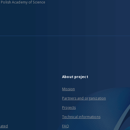
n Polish Academy of Science
About project
Mission
Partners and organization
Projects
Technical informations
eated
FAQ