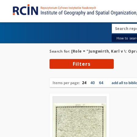
How to searc
Search for:
[Role = "Jungwirth, Karl v \: Opr
Filters
Items per page:
24
40
64
add all to bibl