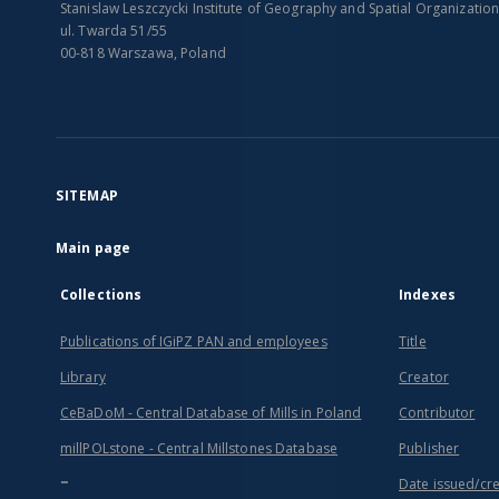
Stanislaw Leszczycki Institute of Geography and Spatial Organizatio
ul. Twarda 51/55
00-818 Warszawa, Poland
SITEMAP
Main page
Collections
Indexes
Publications of IGiPZ PAN and employees
Title
Library
Creator
CeBaDoM - Central Database of Mills in Poland
Contributor
millPOLstone - Central Millstones Database
Publisher
...
Date issued/cr