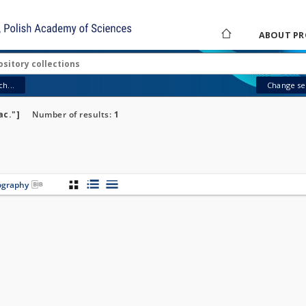
ABOUT PR
h...
Change sea
ac."]
Number of results:
1
iography