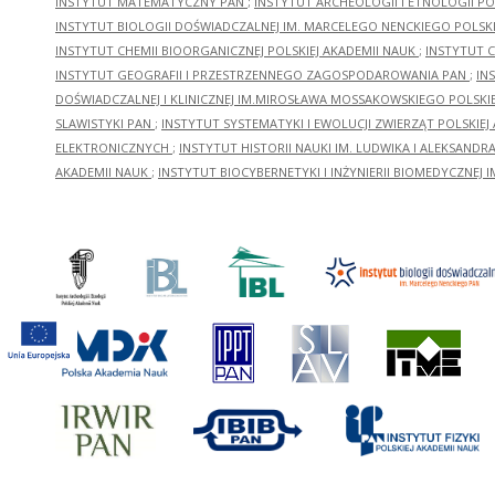
INSTYTUT MATEMATYCZNY PAN
;
INSTYTUT ARCHEOLOGII I ETNOLOGII PO
INSTYTUT BIOLOGII DOŚWIADCZALNEJ IM. MARCELEGO NENCKIEGO POLSKI
INSTYTUT CHEMII BIOORGANICZNEJ POLSKIEJ AKADEMII NAUK
;
INSTYTUT C
INSTYTUT GEOGRAFII I PRZESTRZENNEGO ZAGOSPODAROWANIA PAN
;
IN
DOŚWIADCZALNEJ I KLINICZNEJ IM.MIROSŁAWA MOSSAKOWSKIEGO POLSKI
SLAWISTYKI PAN
;
INSTYTUT SYSTEMATYKI I EWOLUCJI ZWIERZĄT POLSKIEJ
ELEKTRONICZNYCH
;
INSTYTUT HISTORII NAUKI IM. LUDWIKA I ALEKSAND
AKADEMII NAUK
;
INSTYTUT BIOCYBERNETYKI I INŻYNIERII BIOMEDYCZNEJ I