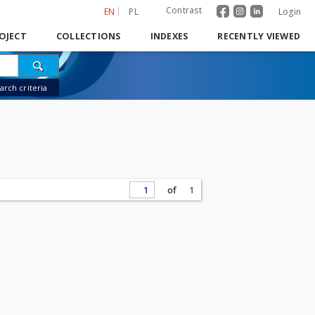
Contrast
EN
PL
Login
OJECT
COLLECTIONS
INDEXES
RECENTLY VIEWED
rch criteria
of
1