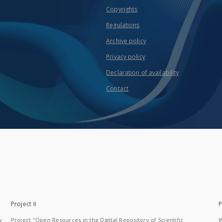
Copyrights
Regulations
Archive policy
Privacy policy
Declaration of availability
Contact
Project II
P
y
Project "Open Resources in the Digital Repository of Scientific
W