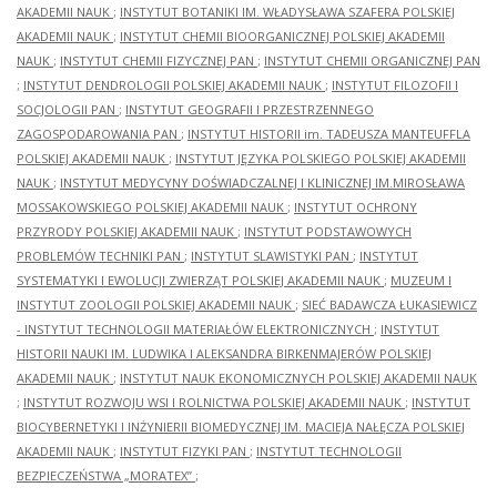
AKADEMII NAUK
;
INSTYTUT BOTANIKI IM. WŁADYSŁAWA SZAFERA POLSKIEJ
AKADEMII NAUK
;
INSTYTUT CHEMII BIOORGANICZNEJ POLSKIEJ AKADEMII
NAUK
;
INSTYTUT CHEMII FIZYCZNEJ PAN
;
INSTYTUT CHEMII ORGANICZNEJ PAN
;
INSTYTUT DENDROLOGII POLSKIEJ AKADEMII NAUK
;
INSTYTUT FILOZOFII I
SOCJOLOGII PAN
;
INSTYTUT GEOGRAFII I PRZESTRZENNEGO
ZAGOSPODAROWANIA PAN
;
INSTYTUT HISTORII im. TADEUSZA MANTEUFFLA
POLSKIEJ AKADEMII NAUK
;
INSTYTUT JĘZYKA POLSKIEGO POLSKIEJ AKADEMII
NAUK
;
INSTYTUT MEDYCYNY DOŚWIADCZALNEJ I KLINICZNEJ IM.MIROSŁAWA
MOSSAKOWSKIEGO POLSKIEJ AKADEMII NAUK
;
INSTYTUT OCHRONY
PRZYRODY POLSKIEJ AKADEMII NAUK
;
INSTYTUT PODSTAWOWYCH
PROBLEMÓW TECHNIKI PAN
;
INSTYTUT SLAWISTYKI PAN
;
INSTYTUT
SYSTEMATYKI I EWOLUCJI ZWIERZĄT POLSKIEJ AKADEMII NAUK
;
MUZEUM I
INSTYTUT ZOOLOGII POLSKIEJ AKADEMII NAUK
;
SIEĆ BADAWCZA ŁUKASIEWICZ
- INSTYTUT TECHNOLOGII MATERIAŁÓW ELEKTRONICZNYCH
;
INSTYTUT
HISTORII NAUKI IM. LUDWIKA I ALEKSANDRA BIRKENMAJERÓW POLSKIEJ
AKADEMII NAUK
;
INSTYTUT NAUK EKONOMICZNYCH POLSKIEJ AKADEMII NAUK
;
INSTYTUT ROZWOJU WSI I ROLNICTWA POLSKIEJ AKADEMII NAUK
;
INSTYTUT
BIOCYBERNETYKI I INŻYNIERII BIOMEDYCZNEJ IM. MACIEJA NAŁĘCZA POLSKIEJ
AKADEMII NAUK
;
INSTYTUT FIZYKI PAN
;
INSTYTUT TECHNOLOGII
BEZPIECZEŃSTWA „MORATEX”
;