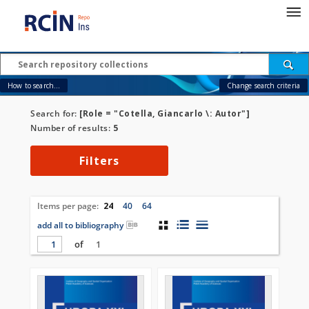
How to search...
Change search criteria
Search for:
[Role = "Cotella, Giancarlo \: Autor"]
Number of results:
5
Filters
Items per page:
24
40
64
add all to bibliography
of
1