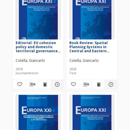
Editorial: EU cohesion
Book Review: Spatial
policy and domestic
Planning Systems in
territorial governance.
Central and Eastern
What chances for
European Countries.
cross-fertilization?
Review and Comparison
Cotella, Giancarlo
Cotella, Giancarlo
of Selected Issues
2018
2024
Journal/Article
Text