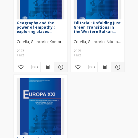
Geography and the
Editorial: Unfolding Just
power of empathy :
Green Transitions in
exploring places
the Western Balkan
through friendship :
Region
editorial
Cotella, Giancarlo
Komornicki, Tomasz
Cotella, Giancarlo
Szejgiec-Kolenda, Barbara
Nikolov, Marjan
T
2023
2025
Text
Text