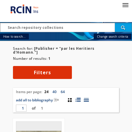
How to search...
Change search criteria
Search for:
[Publisher = "par les Heritiers
d'Homann."]
Number of results:
1
Filters
Items per page:
24
40
64
add all to bibliography
of
1