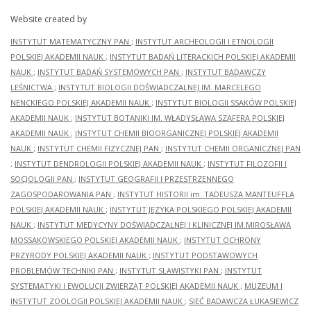
Website created by
INSTYTUT MATEMATYCZNY PAN
;
INSTYTUT ARCHEOLOGII I ETNOLOGII
POLSKIEJ AKADEMII NAUK
;
INSTYTUT BADAŃ LITERACKICH POLSKIEJ AKADEMII
NAUK
;
INSTYTUT BADAŃ SYSTEMOWYCH PAN
;
INSTYTUT BADAWCZY
LEŚNICTWA
;
INSTYTUT BIOLOGII DOŚWIADCZALNEJ IM. MARCELEGO
NENCKIEGO POLSKIEJ AKADEMII NAUK
;
INSTYTUT BIOLOGII SSAKÓW POLSKIEJ
AKADEMII NAUK
;
INSTYTUT BOTANIKI IM. WŁADYSŁAWA SZAFERA POLSKIEJ
AKADEMII NAUK
;
INSTYTUT CHEMII BIOORGANICZNEJ POLSKIEJ AKADEMII
NAUK
;
INSTYTUT CHEMII FIZYCZNEJ PAN
;
INSTYTUT CHEMII ORGANICZNEJ PAN
;
INSTYTUT DENDROLOGII POLSKIEJ AKADEMII NAUK
;
INSTYTUT FILOZOFII I
SOCJOLOGII PAN
;
INSTYTUT GEOGRAFII I PRZESTRZENNEGO
ZAGOSPODAROWANIA PAN
;
INSTYTUT HISTORII im. TADEUSZA MANTEUFFLA
POLSKIEJ AKADEMII NAUK
;
INSTYTUT JĘZYKA POLSKIEGO POLSKIEJ AKADEMII
NAUK
;
INSTYTUT MEDYCYNY DOŚWIADCZALNEJ I KLINICZNEJ IM.MIROSŁAWA
MOSSAKOWSKIEGO POLSKIEJ AKADEMII NAUK
;
INSTYTUT OCHRONY
PRZYRODY POLSKIEJ AKADEMII NAUK
;
INSTYTUT PODSTAWOWYCH
PROBLEMÓW TECHNIKI PAN
;
INSTYTUT SLAWISTYKI PAN
;
INSTYTUT
SYSTEMATYKI I EWOLUCJI ZWIERZĄT POLSKIEJ AKADEMII NAUK
;
MUZEUM I
INSTYTUT ZOOLOGII POLSKIEJ AKADEMII NAUK
;
SIEĆ BADAWCZA ŁUKASIEWICZ