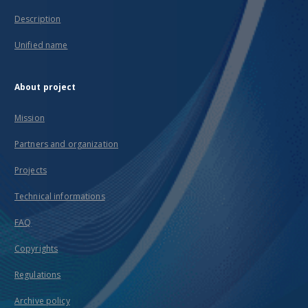
Description
Unified name
About project
Mission
Partners and organization
Projects
Technical informations
FAQ
Copyrights
Regulations
Archive policy