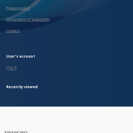
Privacy policy
Declaration of availability
Contact
User's account
Log in
Recently viewed
FINANCING: