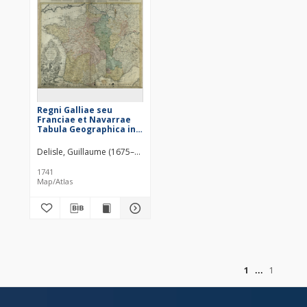
Regni Galliae seu
Franciae et Navarrae
Tabula Geographica in
usum Elementorum
Geographiæ
Delisle, Guillaume (1675–1726)
Schazianorum
accom[m]odata
1741
Map/Atlas
of
1
1