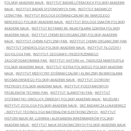
POLSKIEJ AKADEMII NAUK
;
INSTYTUT BADAŃ LITERACKICH POLSKIEJ AKADEMII
NAUK
;
INSTYTUT BADAŃ SYSTEMOWYCH PAN
;
INSTYTUT BADAWCZY
LEŚNICTWA
;
INSTYTUT BIOLOGII DOŚWIADCZALNEJ IM. MARCELEGO
NENCKIEGO POLSKIEJ AKADEMII NAUK
;
INSTYTUT BIOLOGII SSAKÓW POLSKIEJ
AKADEMII NAUK
;
INSTYTUT BOTANIKI IM. WŁADYSŁAWA SZAFERA POLSKIEJ
AKADEMII NAUK
;
INSTYTUT CHEMII BIOORGANICZNEJ POLSKIEJ AKADEMII
NAUK
;
INSTYTUT CHEMII FIZYCZNEJ PAN
;
INSTYTUT CHEMII ORGANICZNEJ PAN
;
INSTYTUT DENDROLOGII POLSKIEJ AKADEMII NAUK
;
INSTYTUT FILOZOFII I
SOCJOLOGII PAN
;
INSTYTUT GEOGRAFII I PRZESTRZENNEGO
ZAGOSPODAROWANIA PAN
;
INSTYTUT HISTORII im. TADEUSZA MANTEUFFLA
POLSKIEJ AKADEMII NAUK
;
INSTYTUT JĘZYKA POLSKIEGO POLSKIEJ AKADEMII
NAUK
;
INSTYTUT MEDYCYNY DOŚWIADCZALNEJ I KLINICZNEJ IM.MIROSŁAWA
MOSSAKOWSKIEGO POLSKIEJ AKADEMII NAUK
;
INSTYTUT OCHRONY
PRZYRODY POLSKIEJ AKADEMII NAUK
;
INSTYTUT PODSTAWOWYCH
PROBLEMÓW TECHNIKI PAN
;
INSTYTUT SLAWISTYKI PAN
;
INSTYTUT
SYSTEMATYKI I EWOLUCJI ZWIERZĄT POLSKIEJ AKADEMII NAUK
;
MUZEUM I
INSTYTUT ZOOLOGII POLSKIEJ AKADEMII NAUK
;
SIEĆ BADAWCZA ŁUKASIEWICZ
- INSTYTUT TECHNOLOGII MATERIAŁÓW ELEKTRONICZNYCH
;
INSTYTUT
HISTORII NAUKI IM. LUDWIKA I ALEKSANDRA BIRKENMAJERÓW POLSKIEJ
AKADEMII NAUK
;
INSTYTUT NAUK EKONOMICZNYCH POLSKIEJ AKADEMII NAUK