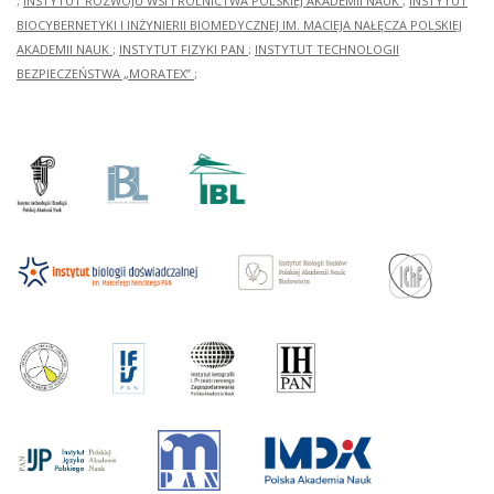
;
INSTYTUT ROZWOJU WSI I ROLNICTWA POLSKIEJ AKADEMII NAUK
;
INSTYTUT
BIOCYBERNETYKI I INŻYNIERII BIOMEDYCZNEJ IM. MACIEJA NAŁĘCZA POLSKIEJ
AKADEMII NAUK
;
INSTYTUT FIZYKI PAN
;
INSTYTUT TECHNOLOGII
BEZPIECZEŃSTWA „MORATEX”
;