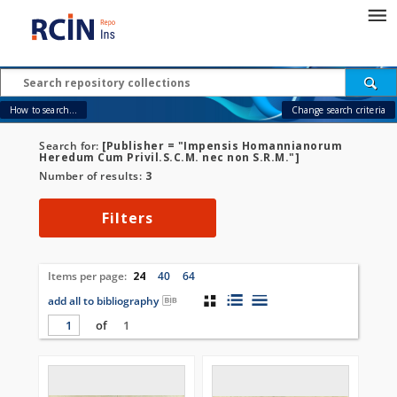
How to search...
Change search criteria
Search for:
[Publisher = "Impensis Homannianorum
Heredum Cum Privil.S.C.M. nec non S.R.M."]
Number of results:
3
Filters
Items per page:
24
40
64
add all to bibliography
of
1