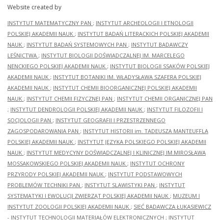
Website created by
INSTYTUT MATEMATYCZNY PAN
;
INSTYTUT ARCHEOLOGII I ETNOLOGII
POLSKIEJ AKADEMII NAUK
;
INSTYTUT BADAŃ LITERACKICH POLSKIEJ AKADEMII
NAUK
;
INSTYTUT BADAŃ SYSTEMOWYCH PAN
;
INSTYTUT BADAWCZY
LEŚNICTWA
;
INSTYTUT BIOLOGII DOŚWIADCZALNEJ IM. MARCELEGO
NENCKIEGO POLSKIEJ AKADEMII NAUK
;
INSTYTUT BIOLOGII SSAKÓW POLSKIEJ
AKADEMII NAUK
;
INSTYTUT BOTANIKI IM. WŁADYSŁAWA SZAFERA POLSKIEJ
AKADEMII NAUK
;
INSTYTUT CHEMII BIOORGANICZNEJ POLSKIEJ AKADEMII
NAUK
;
INSTYTUT CHEMII FIZYCZNEJ PAN
;
INSTYTUT CHEMII ORGANICZNEJ PAN
;
INSTYTUT DENDROLOGII POLSKIEJ AKADEMII NAUK
;
INSTYTUT FILOZOFII I
SOCJOLOGII PAN
;
INSTYTUT GEOGRAFII I PRZESTRZENNEGO
ZAGOSPODAROWANIA PAN
;
INSTYTUT HISTORII im. TADEUSZA MANTEUFFLA
POLSKIEJ AKADEMII NAUK
;
INSTYTUT JĘZYKA POLSKIEGO POLSKIEJ AKADEMII
NAUK
;
INSTYTUT MEDYCYNY DOŚWIADCZALNEJ I KLINICZNEJ IM.MIROSŁAWA
MOSSAKOWSKIEGO POLSKIEJ AKADEMII NAUK
;
INSTYTUT OCHRONY
PRZYRODY POLSKIEJ AKADEMII NAUK
;
INSTYTUT PODSTAWOWYCH
PROBLEMÓW TECHNIKI PAN
;
INSTYTUT SLAWISTYKI PAN
;
INSTYTUT
SYSTEMATYKI I EWOLUCJI ZWIERZĄT POLSKIEJ AKADEMII NAUK
;
MUZEUM I
INSTYTUT ZOOLOGII POLSKIEJ AKADEMII NAUK
;
SIEĆ BADAWCZA ŁUKASIEWICZ
- INSTYTUT TECHNOLOGII MATERIAŁÓW ELEKTRONICZNYCH
;
INSTYTUT