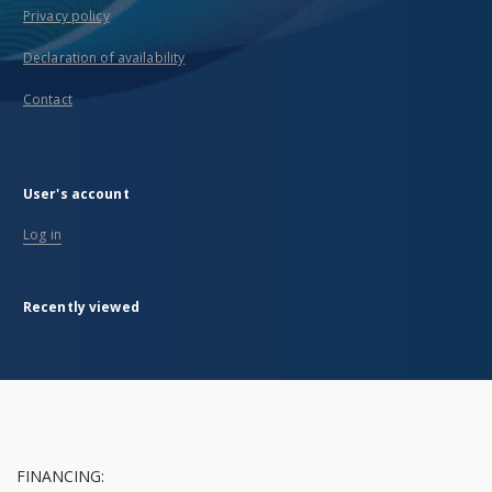
Privacy policy
Declaration of availability
Contact
User's account
Log in
Recently viewed
FINANCING: