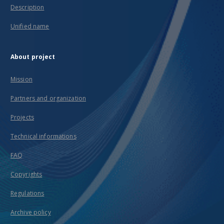
Description
Unified name
About project
Mission
Partners and organization
Projects
Technical informations
FAQ
Copyrights
Regulations
Archive policy