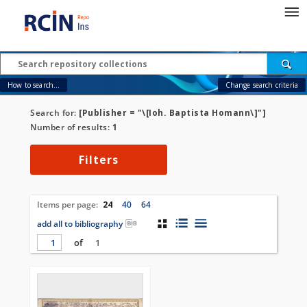
How to search...
Change search criteria
Search for:
[Publisher = "\[Ioh. Baptista Homann\]"]
Number of results:
1
Filters
Items per page:
24
40
64
add all to bibliography
of
1