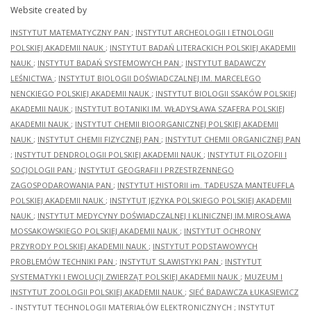
Website created by
INSTYTUT MATEMATYCZNY PAN
;
INSTYTUT ARCHEOLOGII I ETNOLOGII
POLSKIEJ AKADEMII NAUK
;
INSTYTUT BADAŃ LITERACKICH POLSKIEJ AKADEMII
NAUK
;
INSTYTUT BADAŃ SYSTEMOWYCH PAN
;
INSTYTUT BADAWCZY
LEŚNICTWA
;
INSTYTUT BIOLOGII DOŚWIADCZALNEJ IM. MARCELEGO
NENCKIEGO POLSKIEJ AKADEMII NAUK
;
INSTYTUT BIOLOGII SSAKÓW POLSKIEJ
AKADEMII NAUK
;
INSTYTUT BOTANIKI IM. WŁADYSŁAWA SZAFERA POLSKIEJ
AKADEMII NAUK
;
INSTYTUT CHEMII BIOORGANICZNEJ POLSKIEJ AKADEMII
NAUK
;
INSTYTUT CHEMII FIZYCZNEJ PAN
;
INSTYTUT CHEMII ORGANICZNEJ PAN
;
INSTYTUT DENDROLOGII POLSKIEJ AKADEMII NAUK
;
INSTYTUT FILOZOFII I
SOCJOLOGII PAN
;
INSTYTUT GEOGRAFII I PRZESTRZENNEGO
ZAGOSPODAROWANIA PAN
;
INSTYTUT HISTORII im. TADEUSZA MANTEUFFLA
POLSKIEJ AKADEMII NAUK
;
INSTYTUT JĘZYKA POLSKIEGO POLSKIEJ AKADEMII
NAUK
;
INSTYTUT MEDYCYNY DOŚWIADCZALNEJ I KLINICZNEJ IM.MIROSŁAWA
MOSSAKOWSKIEGO POLSKIEJ AKADEMII NAUK
;
INSTYTUT OCHRONY
PRZYRODY POLSKIEJ AKADEMII NAUK
;
INSTYTUT PODSTAWOWYCH
PROBLEMÓW TECHNIKI PAN
;
INSTYTUT SLAWISTYKI PAN
;
INSTYTUT
SYSTEMATYKI I EWOLUCJI ZWIERZĄT POLSKIEJ AKADEMII NAUK
;
MUZEUM I
INSTYTUT ZOOLOGII POLSKIEJ AKADEMII NAUK
;
SIEĆ BADAWCZA ŁUKASIEWICZ
- INSTYTUT TECHNOLOGII MATERIAŁÓW ELEKTRONICZNYCH
;
INSTYTUT