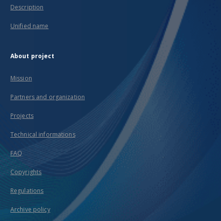
Description
Unified name
About project
Mission
Partners and organization
Projects
Technical informations
FAQ
Copyrights
Regulations
Archive policy