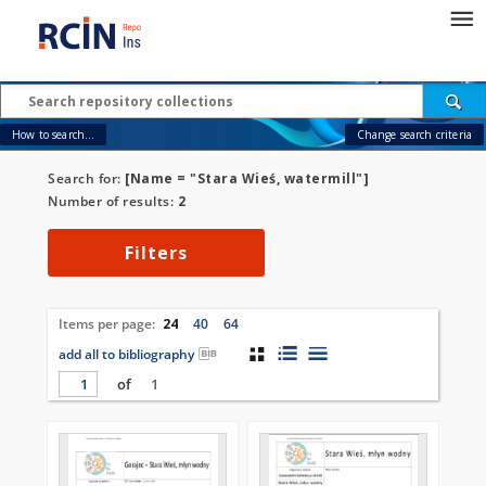
How to search...
Change search criteria
Search for:
[Name = "Stara Wieś, watermill"]
Number of results:
2
Filters
Items per page:
24
40
64
add all to bibliography
of
1