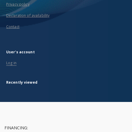
Privacy policy
Declaration of availability
Contact
User's account
Log in
Recently viewed
FINANCING: