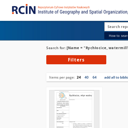
How to searc
Search for:
[Name = "Rychłocice, watermill
Filters
Items per page:
24
40
64
add all to bibl