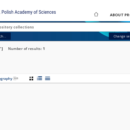
ABOUT PR
h...
Change sea
"]
Number of results:
1
iography