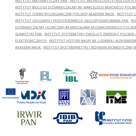
INSTYTUT MATEMATYCZNY PAN
;
INSTYTUT ARCHEOLOGII I ETNOLOGII PO
INSTYTUT BIOLOGII DOŚWIADCZALNEJ IM. MARCELEGO NENCKIEGO POLSKI
INSTYTUT CHEMII BIOORGANICZNEJ POLSKIEJ AKADEMII NAUK
;
INSTYTUT C
INSTYTUT GEOGRAFII I PRZESTRZENNEGO ZAGOSPODAROWANIA PAN
;
IN
DOŚWIADCZALNEJ I KLINICZNEJ IM.MIROSŁAWA MOSSAKOWSKIEGO POLSKI
SLAWISTYKI PAN
;
INSTYTUT SYSTEMATYKI I EWOLUCJI ZWIERZĄT POLSKIEJ
ELEKTRONICZNYCH
;
INSTYTUT HISTORII NAUKI IM. LUDWIKA I ALEKSAND
AKADEMII NAUK
;
INSTYTUT BIOCYBERNETYKI I INŻYNIERII BIOMEDYCZNEJ I