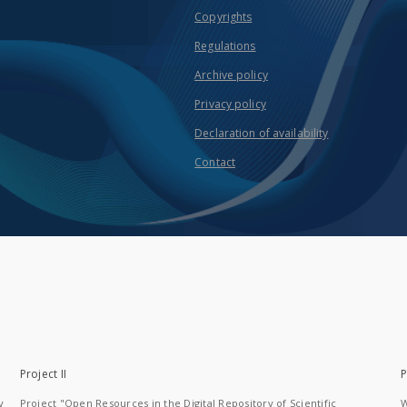
Copyrights
Regulations
Archive policy
Privacy policy
Declaration of availability
Contact
Project II
P
y
Project "Open Resources in the Digital Repository of Scientific
W