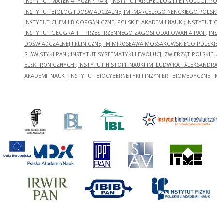
INSTYTUT MATEMATYCZNY PAN
;
INSTYTUT ARCHEOLOGII I ETNOLOGII PO
INSTYTUT BIOLOGII DOŚWIADCZALNEJ IM. MARCELEGO NENCKIEGO POLSKI
INSTYTUT CHEMII BIOORGANICZNEJ POLSKIEJ AKADEMII NAUK
;
INSTYTUT C
INSTYTUT GEOGRAFII I PRZESTRZENNEGO ZAGOSPODAROWANIA PAN
;
IN
DOŚWIADCZALNEJ I KLINICZNEJ IM.MIROSŁAWA MOSSAKOWSKIEGO POLSKI
SLAWISTYKI PAN
;
INSTYTUT SYSTEMATYKI I EWOLUCJI ZWIERZĄT POLSKIEJ
ELEKTRONICZNYCH
;
INSTYTUT HISTORII NAUKI IM. LUDWIKA I ALEKSAND
AKADEMII NAUK
;
INSTYTUT BIOCYBERNETYKI I INŻYNIERII BIOMEDYCZNEJ I