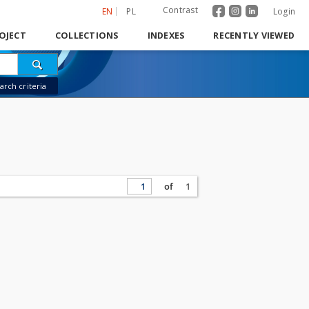
Contrast
EN
PL
Login
OJECT
COLLECTIONS
INDEXES
RECENTLY VIEWED
rch criteria
of
1