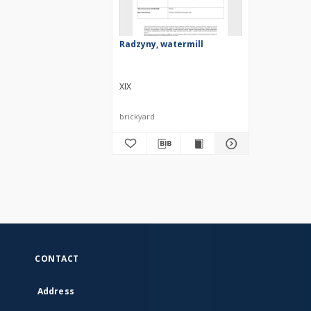
Radzyny, watermill
XIX
brickyard
CONTACT
Address