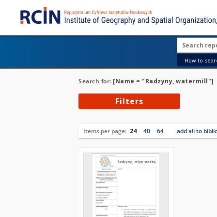
How to searc
Search for:
[Name = "Radzyny, watermill"]
Filters
Items per page:
24
40
64
add all to bibl