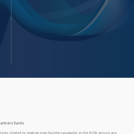
artners funds
orks related to making new facilities available in the RCIN service are