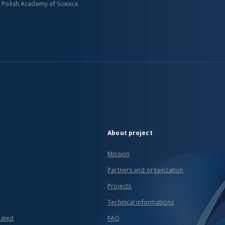
n Polish Academy of Science
About project
Mission
Partners and organization
Projects
Technical informations
eated
FAQ