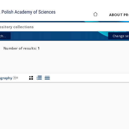
ABOUT PR
h...
Change sea
Number of results:
1
iography