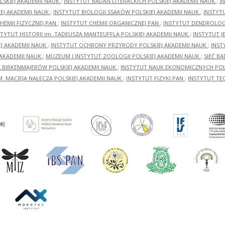
LSKIEJ AKADEMII NAUK
;
INSTYTUT BADAŃ LITERACKICH POLSKIEJ AKADEMII NAUK
;
I
EJ AKADEMII NAUK
;
INSTYTUT BIOLOGII SSAKÓW POLSKIEJ AKADEMII NAUK
;
INSTYT
HEMII FIZYCZNEJ PAN
;
INSTYTUT CHEMII ORGANICZNEJ PAN
;
INSTYTUT DENDROLOGI
STYTUT HISTORII im. TADEUSZA MANTEUFFLA POLSKIEJ AKADEMII NAUK
;
INSTYTUT J
EJ AKADEMII NAUK
;
INSTYTUT OCHRONY PRZYRODY POLSKIEJ AKADEMII NAUK
;
INST
 AKADEMII NAUK
;
MUZEUM I INSTYTUT ZOOLOGII POLSKIEJ AKADEMII NAUK
;
SIEĆ B
RA BIRKENMAJERÓW POLSKIEJ AKADEMII NAUK
;
INSTYTUT NAUK EKONOMICZNYCH POLS
M. MACIEJA NAŁĘCZA POLSKIEJ AKADEMII NAUK
;
INSTYTUT FIZYKI PAN
;
INSTYTUT TE