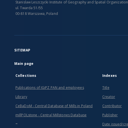
Stanislaw Leszczycki Institute of Geography and Spatial Organizatio
ul. Twarda 51/55
00-818 Warszawa, Poland
SITEMAP
Main page
Collections
Indexes
Publications of IGiPZ PAN and employees
Title
Library
Creator
CeBaDoM - Central Database of Mills in Poland
Contributor
millPOLstone - Central Millstones Database
Publisher
...
Date issued/cr