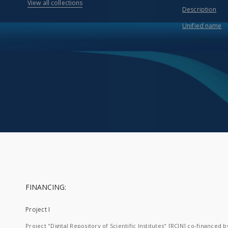
View all collections
Description
Unified name
FINANCING:
Project I
Project "Digital Repository of Scientific Institutes" [RCIN] co-financed b