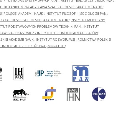
NSTYTUT BADAŃ SYSTEMOWYCH PAN
;
INSTYTUT BADAWCZY LEŚNICTWA
;
UT BOTANIKI IM. WŁADYSŁAWA SZAFERA POLSKIEJ AKADEMII NAUK
;
I POLSKIEJ AKADEMII NAUK
;
INSTYTUT FILOZOFII I SOCJOLOGII PAN
;
ĘZYKA POLSKIEGO POLSKIEJ AKADEMII NAUK
;
INSTYTUT MEDYCYNY
YTUT PODSTAWOWYCH PROBLEMÓW TECHNIKI PAN
;
INSTYTUT
ADAWCZA ŁUKASIEWICZ - INSTYTUT TECHNOLOGII MATERIAŁÓW
KIEJ AKADEMII NAUK
;
INSTYTUT ROZWOJU WSI I ROLNICTWA POLSKIEJ
CHNOLOGII BEZPIECZEŃSTWA „MORATEX”
;