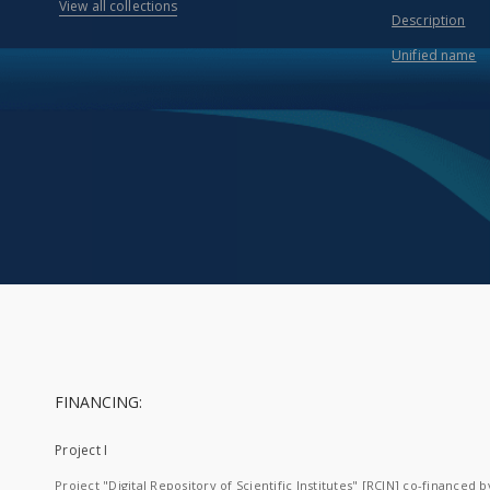
View all collections
Description
Unified name
FINANCING:
Project I
Project "Digital Repository of Scientific Institutes" [RCIN] co-financed b