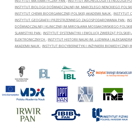
INSTYTUT MATEMATYCZNY PAN
;
INSTYTUT ARCHEOLOGII I ETNOLOGII PO
INSTYTUT BIOLOGII DOŚWIADCZALNEJ IM. MARCELEGO NENCKIEGO POLSKI
INSTYTUT CHEMII BIOORGANICZNEJ POLSKIEJ AKADEMII NAUK
;
INSTYTUT C
INSTYTUT GEOGRAFII I PRZESTRZENNEGO ZAGOSPODAROWANIA PAN
;
IN
DOŚWIADCZALNEJ I KLINICZNEJ IM.MIROSŁAWA MOSSAKOWSKIEGO POLSKI
SLAWISTYKI PAN
;
INSTYTUT SYSTEMATYKI I EWOLUCJI ZWIERZĄT POLSKIEJ
ELEKTRONICZNYCH
;
INSTYTUT HISTORII NAUKI IM. LUDWIKA I ALEKSAND
AKADEMII NAUK
;
INSTYTUT BIOCYBERNETYKI I INŻYNIERII BIOMEDYCZNEJ I