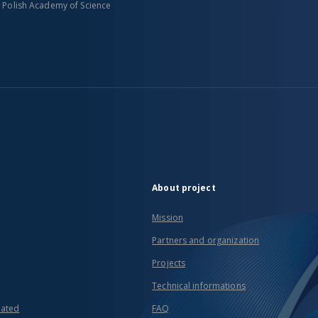
n Polish Academy of Science
About project
Mission
Partners and organization
Projects
Technical informations
eated
FAQ