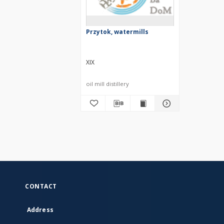
Przytok, watermills
XIX
oil mill distillery
CONTACT
Address