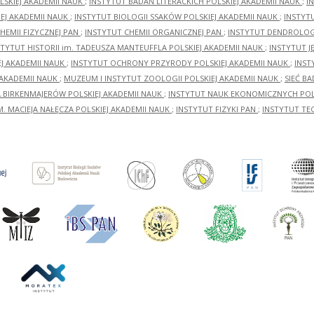
LSKIEJ AKADEMII NAUK
;
INSTYTUT BADAŃ LITERACKICH POLSKIEJ AKADEMII NAUK
;
I
EJ AKADEMII NAUK
;
INSTYTUT BIOLOGII SSAKÓW POLSKIEJ AKADEMII NAUK
;
INSTYT
HEMII FIZYCZNEJ PAN
;
INSTYTUT CHEMII ORGANICZNEJ PAN
;
INSTYTUT DENDROLOGI
STYTUT HISTORII im. TADEUSZA MANTEUFFLA POLSKIEJ AKADEMII NAUK
;
INSTYTUT J
EJ AKADEMII NAUK
;
INSTYTUT OCHRONY PRZYRODY POLSKIEJ AKADEMII NAUK
;
INST
 AKADEMII NAUK
;
MUZEUM I INSTYTUT ZOOLOGII POLSKIEJ AKADEMII NAUK
;
SIEĆ B
RA BIRKENMAJERÓW POLSKIEJ AKADEMII NAUK
;
INSTYTUT NAUK EKONOMICZNYCH POLS
M. MACIEJA NAŁĘCZA POLSKIEJ AKADEMII NAUK
;
INSTYTUT FIZYKI PAN
;
INSTYTUT TE