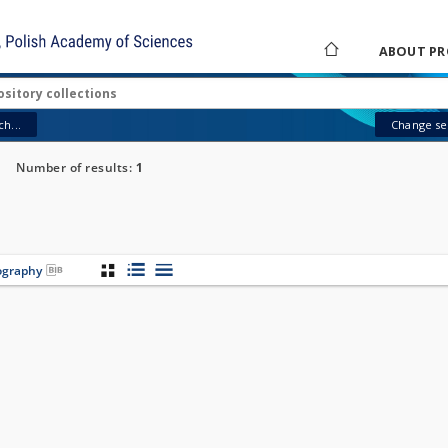
ABOUT PR
h...
Change sea
Number of results:
1
iography