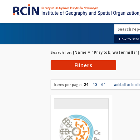
How to searc
Search for:
[Name = "Przytok, watermills"]
Filters
Items per page:
24
40
64
add all to bibl