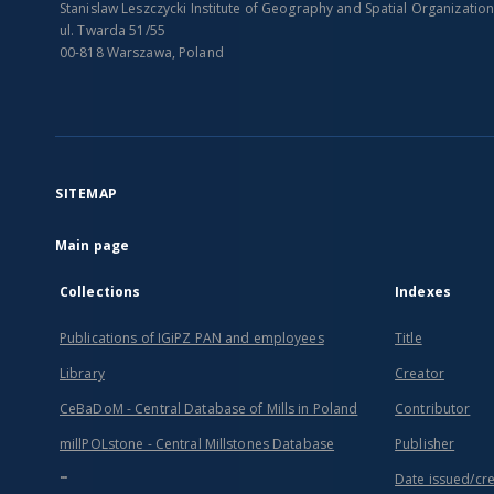
Stanislaw Leszczycki Institute of Geography and Spatial Organizatio
ul. Twarda 51/55
00-818 Warszawa, Poland
SITEMAP
Main page
Collections
Indexes
Publications of IGiPZ PAN and employees
Title
Library
Creator
CeBaDoM - Central Database of Mills in Poland
Contributor
millPOLstone - Central Millstones Database
Publisher
...
Date issued/cr