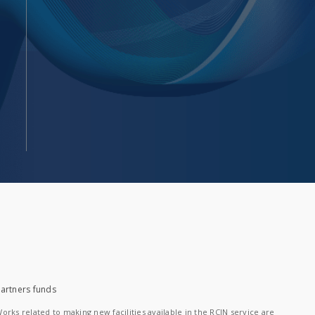
artners funds
orks related to making new facilities available in the RCIN service are