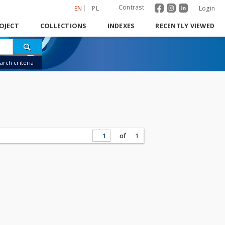
Contrast
EN
PL
Login
OJECT
COLLECTIONS
INDEXES
RECENTLY VIEWED
rch criteria
of
1