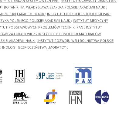
NSTYTUT BADAŃ SYSTEMOWYCH PAN
;
INSTYTUT BADAWCZY LEŚNICTWA
;
UT BOTANIKI IM. WŁADYSŁAWA SZAFERA POLSKIEJ AKADEMII NAUK
;
I POLSKIEJ AKADEMII NAUK
;
INSTYTUT FILOZOFII I SOCJOLOGII PAN
;
ĘZYKA POLSKIEGO POLSKIEJ AKADEMII NAUK
;
INSTYTUT MEDYCYNY
YTUT PODSTAWOWYCH PROBLEMÓW TECHNIKI PAN
;
INSTYTUT
ADAWCZA ŁUKASIEWICZ - INSTYTUT TECHNOLOGII MATERIAŁÓW
KIEJ AKADEMII NAUK
;
INSTYTUT ROZWOJU WSI I ROLNICTWA POLSKIEJ
CHNOLOGII BEZPIECZEŃSTWA „MORATEX”
;