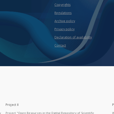
Copyrights
Regulations
Archive policy
Privacy policy
Declaration of availability
Contact
Project II
P
y
Project "Open Resources in the Digital Repository of Scientific
W