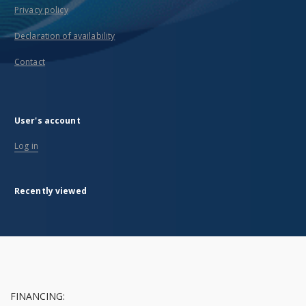
Privacy policy
Declaration of availability
Contact
User's account
Log in
Recently viewed
FINANCING: