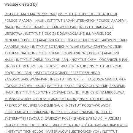
Website created by
INSTYTUT MATEMATYCZNY PAN
;
INSTYTUT ARCHEOLOGII I ETNOLOGII
POLSKIEJ AKADEMII NAUK
;
INSTYTUT BADAŃ LITERACKICH POLSKIEJ AKADEMII
NAUK
;
INSTYTUT BADAŃ SYSTEMOWYCH PAN
;
INSTYTUT BADAWCZY
LEŚNICTWA
;
INSTYTUT BIOLOGII DOŚWIADCZALNEJ IM. MARCELEGO
NENCKIEGO POLSKIEJ AKADEMII NAUK
;
INSTYTUT BIOLOGII SSAKÓW POLSKIEJ
AKADEMII NAUK
;
INSTYTUT BOTANIKI IM. WŁADYSŁAWA SZAFERA POLSKIEJ
AKADEMII NAUK
;
INSTYTUT CHEMII BIOORGANICZNEJ POLSKIEJ AKADEMII
NAUK
;
INSTYTUT CHEMII FIZYCZNEJ PAN
;
INSTYTUT CHEMII ORGANICZNEJ PAN
;
INSTYTUT DENDROLOGII POLSKIEJ AKADEMII NAUK
;
INSTYTUT FILOZOFII I
SOCJOLOGII PAN
;
INSTYTUT GEOGRAFII I PRZESTRZENNEGO
ZAGOSPODAROWANIA PAN
;
INSTYTUT HISTORII im. TADEUSZA MANTEUFFLA
POLSKIEJ AKADEMII NAUK
;
INSTYTUT JĘZYKA POLSKIEGO POLSKIEJ AKADEMII
NAUK
;
INSTYTUT MEDYCYNY DOŚWIADCZALNEJ I KLINICZNEJ IM.MIROSŁAWA
MOSSAKOWSKIEGO POLSKIEJ AKADEMII NAUK
;
INSTYTUT OCHRONY
PRZYRODY POLSKIEJ AKADEMII NAUK
;
INSTYTUT PODSTAWOWYCH
PROBLEMÓW TECHNIKI PAN
;
INSTYTUT SLAWISTYKI PAN
;
INSTYTUT
SYSTEMATYKI I EWOLUCJI ZWIERZĄT POLSKIEJ AKADEMII NAUK
;
MUZEUM I
INSTYTUT ZOOLOGII POLSKIEJ AKADEMII NAUK
;
SIEĆ BADAWCZA ŁUKASIEWICZ
- INSTYTUT TECHNOLOGII MATERIAŁÓW ELEKTRONICZNYCH
;
INSTYTUT