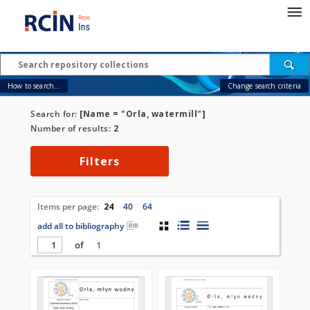
How to search...
Change search criteria
Search for:
[Name = "Orla, watermill"]
Number of results:
2
Filters
Items per page:
24
40
64
add all to bibliography
of
1