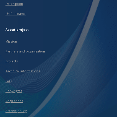
Description
Unified name
About project
Mission
Partners and organization
Projects
Technical informations
FAQ
Copyrights
Regulations
Archive policy