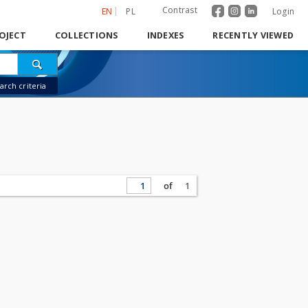
Contrast
EN
PL
Login
OJECT
COLLECTIONS
INDEXES
RECENTLY VIEWED
rch criteria
of
1