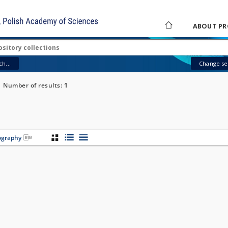
ABOUT PR
h...
Change sea
Number of results:
1
iography