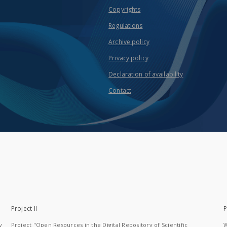
Copyrights
Regulations
Archive policy
Privacy policy
Declaration of availability
Contact
Project II
P
y
Project "Open Resources in the Digital Repository of Scientific
W