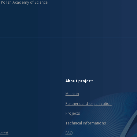
n Polish Academy of Science
About project
Mission
Partners and organization
Projects
Technical informations
eated
FAQ