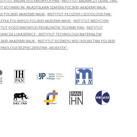
NSTYTUT BADAŃ SYSTEMOWYCH PAN
;
INSTYTUT BADAWCZY LEŚNICTWA
;
UT BOTANIKI IM. WŁADYSŁAWA SZAFERA POLSKIEJ AKADEMII NAUK
;
I POLSKIEJ AKADEMII NAUK
;
INSTYTUT FILOZOFII I SOCJOLOGII PAN
;
ĘZYKA POLSKIEGO POLSKIEJ AKADEMII NAUK
;
INSTYTUT MEDYCYNY
YTUT PODSTAWOWYCH PROBLEMÓW TECHNIKI PAN
;
INSTYTUT
ADAWCZA ŁUKASIEWICZ - INSTYTUT TECHNOLOGII MATERIAŁÓW
KIEJ AKADEMII NAUK
;
INSTYTUT ROZWOJU WSI I ROLNICTWA POLSKIEJ
CHNOLOGII BEZPIECZEŃSTWA „MORATEX”
;