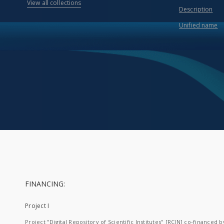
View all collections
Description
Unified name
FINANCING:
Project I
Project "Digital Repository of Scientific Institutes" [RCIN] co-financed b