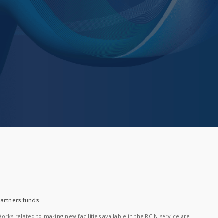
artners funds
orks related to making new facilities available in the RCIN service are