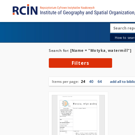
How to searc
Search for:
[Name = "Motyka, watermill"]
Filters
Items per page:
24
40
64
add all to bibl