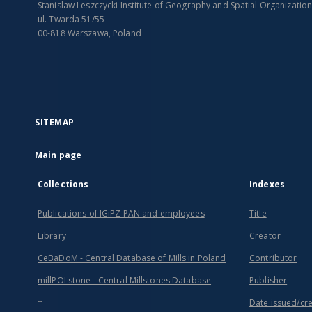
Stanislaw Leszczycki Institute of Geography and Spatial Organizatio
ul. Twarda 51/55
00-818 Warszawa, Poland
SITEMAP
Main page
Collections
Indexes
Publications of IGiPZ PAN and employees
Title
Library
Creator
CeBaDoM - Central Database of Mills in Poland
Contributor
millPOLstone - Central Millstones Database
Publisher
...
Date issued/cr