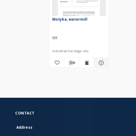
Motyka, watermill
XIX
Industrial heritage site
CONTACT
Address