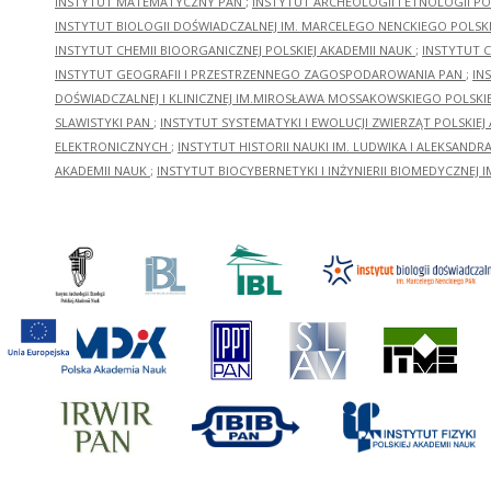
INSTYTUT MATEMATYCZNY PAN
;
INSTYTUT ARCHEOLOGII I ETNOLOGII PO
INSTYTUT BIOLOGII DOŚWIADCZALNEJ IM. MARCELEGO NENCKIEGO POLSKI
INSTYTUT CHEMII BIOORGANICZNEJ POLSKIEJ AKADEMII NAUK
;
INSTYTUT C
INSTYTUT GEOGRAFII I PRZESTRZENNEGO ZAGOSPODAROWANIA PAN
;
IN
DOŚWIADCZALNEJ I KLINICZNEJ IM.MIROSŁAWA MOSSAKOWSKIEGO POLSKI
SLAWISTYKI PAN
;
INSTYTUT SYSTEMATYKI I EWOLUCJI ZWIERZĄT POLSKIEJ
ELEKTRONICZNYCH
;
INSTYTUT HISTORII NAUKI IM. LUDWIKA I ALEKSAND
AKADEMII NAUK
;
INSTYTUT BIOCYBERNETYKI I INŻYNIERII BIOMEDYCZNEJ I