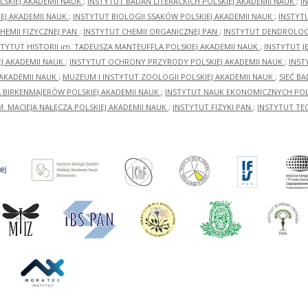
LSKIEJ AKADEMII NAUK
;
INSTYTUT BADAŃ LITERACKICH POLSKIEJ AKADEMII NAUK
;
I
EJ AKADEMII NAUK
;
INSTYTUT BIOLOGII SSAKÓW POLSKIEJ AKADEMII NAUK
;
INSTYT
HEMII FIZYCZNEJ PAN
;
INSTYTUT CHEMII ORGANICZNEJ PAN
;
INSTYTUT DENDROLOGI
STYTUT HISTORII im. TADEUSZA MANTEUFFLA POLSKIEJ AKADEMII NAUK
;
INSTYTUT J
EJ AKADEMII NAUK
;
INSTYTUT OCHRONY PRZYRODY POLSKIEJ AKADEMII NAUK
;
INST
 AKADEMII NAUK
;
MUZEUM I INSTYTUT ZOOLOGII POLSKIEJ AKADEMII NAUK
;
SIEĆ B
RA BIRKENMAJERÓW POLSKIEJ AKADEMII NAUK
;
INSTYTUT NAUK EKONOMICZNYCH POLS
M. MACIEJA NAŁĘCZA POLSKIEJ AKADEMII NAUK
;
INSTYTUT FIZYKI PAN
;
INSTYTUT TE