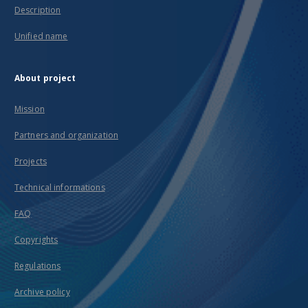
Description
Unified name
About project
Mission
Partners and organization
Projects
Technical informations
FAQ
Copyrights
Regulations
Archive policy