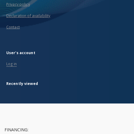
Privacy policy
Declaration of availability
Contact
User's account
Log in
Recently viewed
FINANCING: