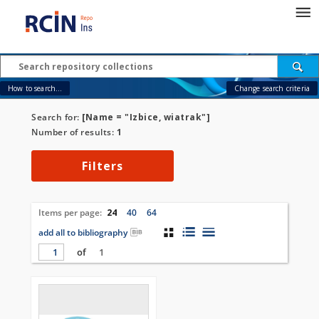
How to search...
Change search criteria
Search for:
[Name = "Izbice, wiatrak"]
Number of results:
1
Filters
Items per page:
24
40
64
add all to bibliography
of
1