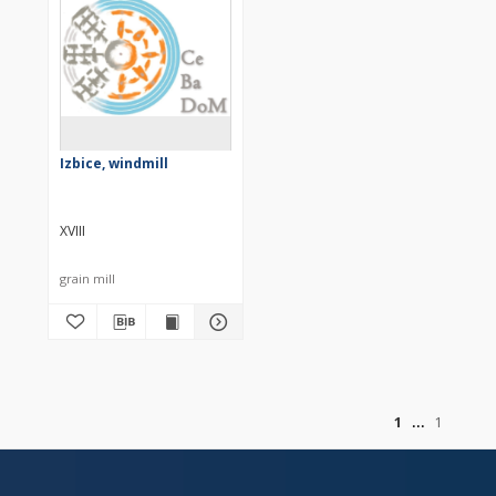
Izbice, windmill
XVIII
grain mill
of
1
1