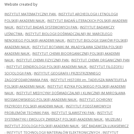
Website created by
INSTYTUT MATEMATYCZNY PAN
;
INSTYTUT ARCHEOLOGII I ETNOLOGII
POLSKIEJ AKADEMII NAUK
;
INSTYTUT BADAŃ LITERACKICH POLSKIEJ AKADEMII
NAUK
;
INSTYTUT BADAŃ SYSTEMOWYCH PAN
;
INSTYTUT BADAWCZY
LEŚNICTWA
;
INSTYTUT BIOLOGII DOŚWIADCZALNEJ IM. MARCELEGO
NENCKIEGO POLSKIEJ AKADEMII NAUK
;
INSTYTUT BIOLOGII SSAKÓW POLSKIEJ
AKADEMII NAUK
;
INSTYTUT BOTANIKI IM. WŁADYSŁAWA SZAFERA POLSKIEJ
AKADEMII NAUK
;
INSTYTUT CHEMII BIOORGANICZNEJ POLSKIEJ AKADEMII
NAUK
;
INSTYTUT CHEMII FIZYCZNEJ PAN
;
INSTYTUT CHEMII ORGANICZNEJ PAN
;
INSTYTUT DENDROLOGII POLSKIEJ AKADEMII NAUK
;
INSTYTUT FILOZOFII I
SOCJOLOGII PAN
;
INSTYTUT GEOGRAFII I PRZESTRZENNEGO
ZAGOSPODAROWANIA PAN
;
INSTYTUT HISTORII im. TADEUSZA MANTEUFFLA
POLSKIEJ AKADEMII NAUK
;
INSTYTUT JĘZYKA POLSKIEGO POLSKIEJ AKADEMII
NAUK
;
INSTYTUT MEDYCYNY DOŚWIADCZALNEJ I KLINICZNEJ IM.MIROSŁAWA
MOSSAKOWSKIEGO POLSKIEJ AKADEMII NAUK
;
INSTYTUT OCHRONY
PRZYRODY POLSKIEJ AKADEMII NAUK
;
INSTYTUT PODSTAWOWYCH
PROBLEMÓW TECHNIKI PAN
;
INSTYTUT SLAWISTYKI PAN
;
INSTYTUT
SYSTEMATYKI I EWOLUCJI ZWIERZĄT POLSKIEJ AKADEMII NAUK
;
MUZEUM I
INSTYTUT ZOOLOGII POLSKIEJ AKADEMII NAUK
;
SIEĆ BADAWCZA ŁUKASIEWICZ
- INSTYTUT TECHNOLOGII MATERIAŁÓW ELEKTRONICZNYCH
;
INSTYTUT