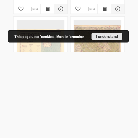
I understand
This page uses 'cookies'.
More information
Europa mapa
Polska, ZSRR,
strategiczna 1:4 000
Czechosłowacja, Węgry i
000. 1
Rumunia Stryj 9 M - 34-
XXIX, XXX, XXXV, XXXVI
Polska. Wojsko Polskie (1918-1939).
1967
[1952]
Image
Image