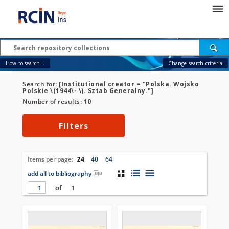
How to search...
Change search criteria
Search for:
[Institutional creator = "Polska. Wojsko
Polskie \(1944\- \). Sztab Generalny."]
Number of results:
10
Filters
Items per page:
24
40
64
add all to bibliography
of
1