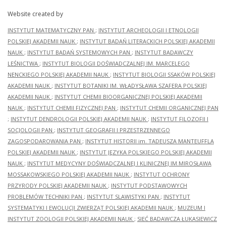
Website created by
INSTYTUT MATEMATYCZNY PAN
;
INSTYTUT ARCHEOLOGII I ETNOLOGII
POLSKIEJ AKADEMII NAUK
;
INSTYTUT BADAŃ LITERACKICH POLSKIEJ AKADEMII
NAUK
;
INSTYTUT BADAŃ SYSTEMOWYCH PAN
;
INSTYTUT BADAWCZY
LEŚNICTWA
;
INSTYTUT BIOLOGII DOŚWIADCZALNEJ IM. MARCELEGO
NENCKIEGO POLSKIEJ AKADEMII NAUK
;
INSTYTUT BIOLOGII SSAKÓW POLSKIEJ
AKADEMII NAUK
;
INSTYTUT BOTANIKI IM. WŁADYSŁAWA SZAFERA POLSKIEJ
AKADEMII NAUK
;
INSTYTUT CHEMII BIOORGANICZNEJ POLSKIEJ AKADEMII
NAUK
;
INSTYTUT CHEMII FIZYCZNEJ PAN
;
INSTYTUT CHEMII ORGANICZNEJ PAN
;
INSTYTUT DENDROLOGII POLSKIEJ AKADEMII NAUK
;
INSTYTUT FILOZOFII I
SOCJOLOGII PAN
;
INSTYTUT GEOGRAFII I PRZESTRZENNEGO
ZAGOSPODAROWANIA PAN
;
INSTYTUT HISTORII im. TADEUSZA MANTEUFFLA
POLSKIEJ AKADEMII NAUK
;
INSTYTUT JĘZYKA POLSKIEGO POLSKIEJ AKADEMII
NAUK
;
INSTYTUT MEDYCYNY DOŚWIADCZALNEJ I KLINICZNEJ IM.MIROSŁAWA
MOSSAKOWSKIEGO POLSKIEJ AKADEMII NAUK
;
INSTYTUT OCHRONY
PRZYRODY POLSKIEJ AKADEMII NAUK
;
INSTYTUT PODSTAWOWYCH
PROBLEMÓW TECHNIKI PAN
;
INSTYTUT SLAWISTYKI PAN
;
INSTYTUT
SYSTEMATYKI I EWOLUCJI ZWIERZĄT POLSKIEJ AKADEMII NAUK
;
MUZEUM I
INSTYTUT ZOOLOGII POLSKIEJ AKADEMII NAUK
;
SIEĆ BADAWCZA ŁUKASIEWICZ