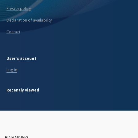
Privacy policy
Declaration of availability
Contact
User's account
Log in
Recently viewed
FINANCING: