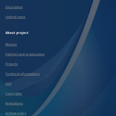
Description
Unified name
About project
Mission
Partners and organization
Projects
Technical informations
FAQ
Copyrights
Regulations
Archive policy