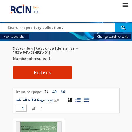
How to search...
Change search criteria
Search for:
[Resource Identifier =
"83\-04\-02492\-6"]
Number of results:
1
Filters
Items per page:
24
40
64
add all to bibliography
of
1