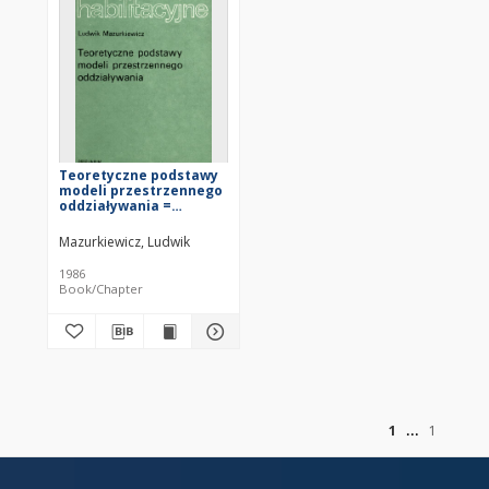
Teoretyczne podstawy
modeli przestrzennego
oddziaływania =
Theoretical
foundations of spatial
Mazurkiewicz, Ludwik
interaction models
1986
Book/Chapter
of
1
1