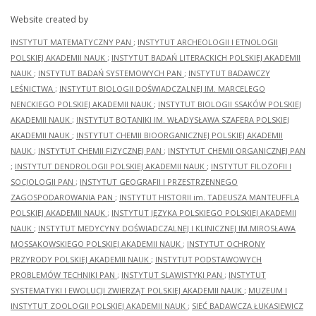
Website created by
INSTYTUT MATEMATYCZNY PAN
;
INSTYTUT ARCHEOLOGII I ETNOLOGII
POLSKIEJ AKADEMII NAUK
;
INSTYTUT BADAŃ LITERACKICH POLSKIEJ AKADEMII
NAUK
;
INSTYTUT BADAŃ SYSTEMOWYCH PAN
;
INSTYTUT BADAWCZY
LEŚNICTWA
;
INSTYTUT BIOLOGII DOŚWIADCZALNEJ IM. MARCELEGO
NENCKIEGO POLSKIEJ AKADEMII NAUK
;
INSTYTUT BIOLOGII SSAKÓW POLSKIEJ
AKADEMII NAUK
;
INSTYTUT BOTANIKI IM. WŁADYSŁAWA SZAFERA POLSKIEJ
AKADEMII NAUK
;
INSTYTUT CHEMII BIOORGANICZNEJ POLSKIEJ AKADEMII
NAUK
;
INSTYTUT CHEMII FIZYCZNEJ PAN
;
INSTYTUT CHEMII ORGANICZNEJ PAN
;
INSTYTUT DENDROLOGII POLSKIEJ AKADEMII NAUK
;
INSTYTUT FILOZOFII I
SOCJOLOGII PAN
;
INSTYTUT GEOGRAFII I PRZESTRZENNEGO
ZAGOSPODAROWANIA PAN
;
INSTYTUT HISTORII im. TADEUSZA MANTEUFFLA
POLSKIEJ AKADEMII NAUK
;
INSTYTUT JĘZYKA POLSKIEGO POLSKIEJ AKADEMII
NAUK
;
INSTYTUT MEDYCYNY DOŚWIADCZALNEJ I KLINICZNEJ IM.MIROSŁAWA
MOSSAKOWSKIEGO POLSKIEJ AKADEMII NAUK
;
INSTYTUT OCHRONY
PRZYRODY POLSKIEJ AKADEMII NAUK
;
INSTYTUT PODSTAWOWYCH
PROBLEMÓW TECHNIKI PAN
;
INSTYTUT SLAWISTYKI PAN
;
INSTYTUT
SYSTEMATYKI I EWOLUCJI ZWIERZĄT POLSKIEJ AKADEMII NAUK
;
MUZEUM I
INSTYTUT ZOOLOGII POLSKIEJ AKADEMII NAUK
;
SIEĆ BADAWCZA ŁUKASIEWICZ