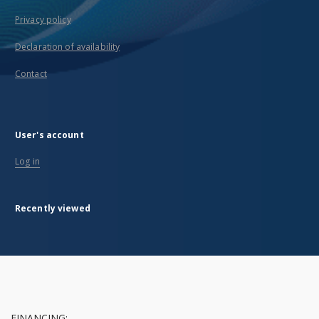
Privacy policy
Declaration of availability
Contact
User's account
Log in
Recently viewed
FINANCING: