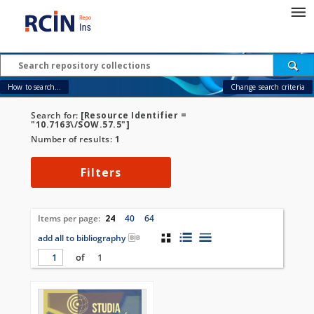
How to search...
Change search criteria
Search for:
[Resource Identifier =
"10.7163\/SOW.57.5"]
Number of results:
1
Filters
Items per page:
24
40
64
add all to bibliography
of
1