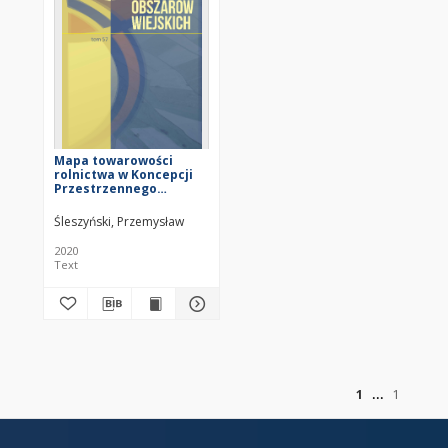
Mapa towarowości
rolnictwa w Koncepcji
Przestrzennego
Zagospodarowania
Kraju 2030 = Map of
Śleszyński, Przemysław
agricultural commodity
in the National Spatial
2020
Development Concept
Text
2030
of
1
1