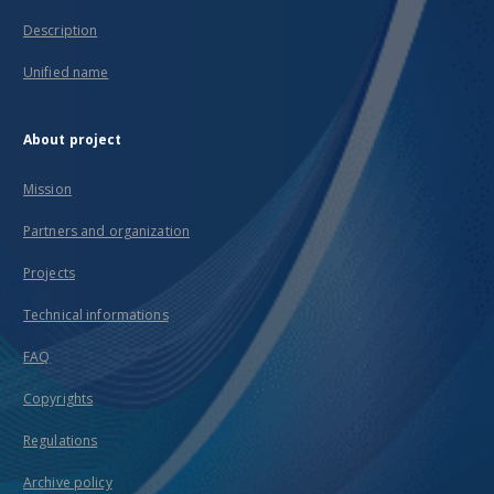
Description
Unified name
About project
Mission
Partners and organization
Projects
Technical informations
FAQ
Copyrights
Regulations
Archive policy