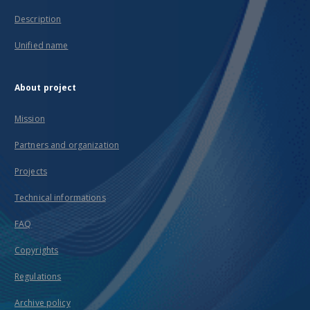
Description
Unified name
About project
Mission
Partners and organization
Projects
Technical informations
FAQ
Copyrights
Regulations
Archive policy