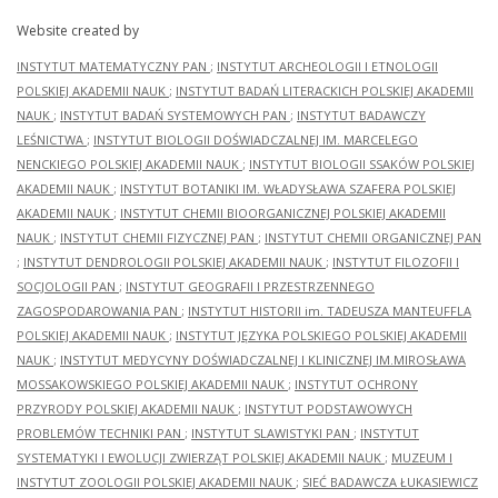
Website created by
INSTYTUT MATEMATYCZNY PAN
;
INSTYTUT ARCHEOLOGII I ETNOLOGII
POLSKIEJ AKADEMII NAUK
;
INSTYTUT BADAŃ LITERACKICH POLSKIEJ AKADEMII
NAUK
;
INSTYTUT BADAŃ SYSTEMOWYCH PAN
;
INSTYTUT BADAWCZY
LEŚNICTWA
;
INSTYTUT BIOLOGII DOŚWIADCZALNEJ IM. MARCELEGO
NENCKIEGO POLSKIEJ AKADEMII NAUK
;
INSTYTUT BIOLOGII SSAKÓW POLSKIEJ
AKADEMII NAUK
;
INSTYTUT BOTANIKI IM. WŁADYSŁAWA SZAFERA POLSKIEJ
AKADEMII NAUK
;
INSTYTUT CHEMII BIOORGANICZNEJ POLSKIEJ AKADEMII
NAUK
;
INSTYTUT CHEMII FIZYCZNEJ PAN
;
INSTYTUT CHEMII ORGANICZNEJ PAN
;
INSTYTUT DENDROLOGII POLSKIEJ AKADEMII NAUK
;
INSTYTUT FILOZOFII I
SOCJOLOGII PAN
;
INSTYTUT GEOGRAFII I PRZESTRZENNEGO
ZAGOSPODAROWANIA PAN
;
INSTYTUT HISTORII im. TADEUSZA MANTEUFFLA
POLSKIEJ AKADEMII NAUK
;
INSTYTUT JĘZYKA POLSKIEGO POLSKIEJ AKADEMII
NAUK
;
INSTYTUT MEDYCYNY DOŚWIADCZALNEJ I KLINICZNEJ IM.MIROSŁAWA
MOSSAKOWSKIEGO POLSKIEJ AKADEMII NAUK
;
INSTYTUT OCHRONY
PRZYRODY POLSKIEJ AKADEMII NAUK
;
INSTYTUT PODSTAWOWYCH
PROBLEMÓW TECHNIKI PAN
;
INSTYTUT SLAWISTYKI PAN
;
INSTYTUT
SYSTEMATYKI I EWOLUCJI ZWIERZĄT POLSKIEJ AKADEMII NAUK
;
MUZEUM I
INSTYTUT ZOOLOGII POLSKIEJ AKADEMII NAUK
;
SIEĆ BADAWCZA ŁUKASIEWICZ