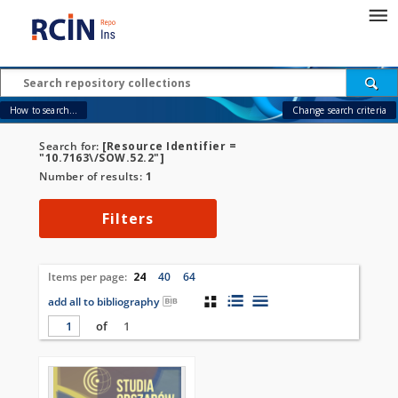
How to search...
Change search criteria
Search for:
[Resource Identifier =
"10.7163\/SOW.52.2"]
Number of results:
1
Filters
Items per page:
24
40
64
add all to bibliography
of
1