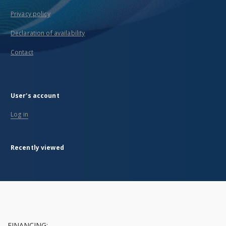
Privacy policy
Declaration of availability
Contact
User's account
Log in
Recently viewed
FINANCING: