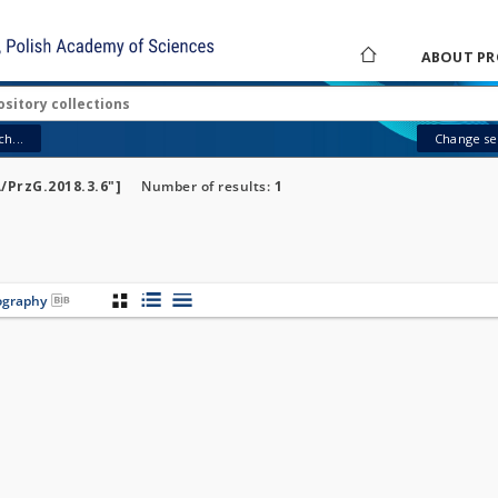
ABOUT PR
h...
Change sea
\/PrzG.2018.3.6"]
Number of results:
1
iography