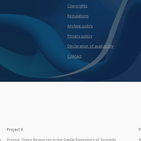
Copyrights
Regulations
Archive policy
Privacy policy
Declaration of availability
Contact
Project II
P
y
Project "Open Resources in the Digital Repository of Scientific
W