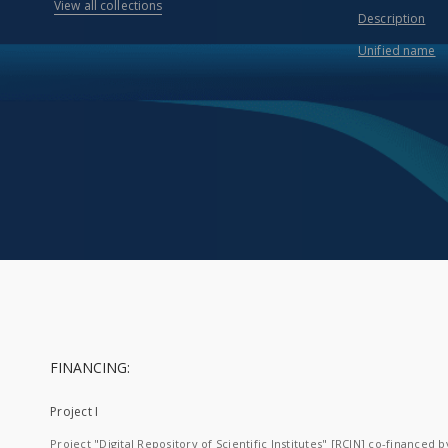
View all collections
Description
Unified name
FINANCING:
Project I
Project "Digital Repository of Scientific Institutes" [RCIN] co-financed b