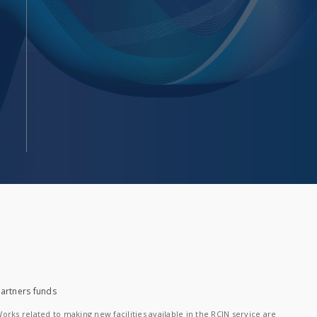
artners funds
orks related to making new facilities available in the RCIN service are