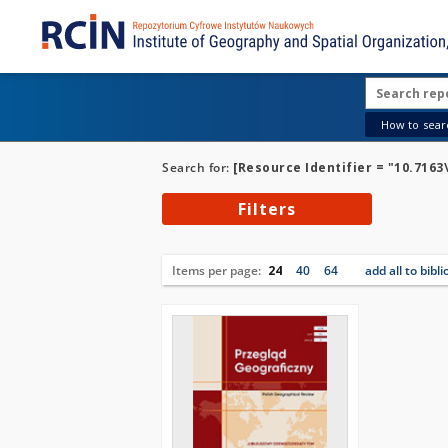
How to searc
Search for:
[Resource Identifier = "10.7163
Filters
Items per page:
24
40
64
add all to bibl