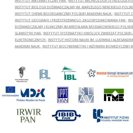
INSTYTUT MATEMATYCZNY PAN
;
INSTYTUT ARCHEOLOGII I ETNOLOGII PO
INSTYTUT BIOLOGII DOŚWIADCZALNEJ IM. MARCELEGO NENCKIEGO POLSKI
INSTYTUT CHEMII BIOORGANICZNEJ POLSKIEJ AKADEMII NAUK
;
INSTYTUT C
INSTYTUT GEOGRAFII I PRZESTRZENNEGO ZAGOSPODAROWANIA PAN
;
IN
DOŚWIADCZALNEJ I KLINICZNEJ IM.MIROSŁAWA MOSSAKOWSKIEGO POLSKI
SLAWISTYKI PAN
;
INSTYTUT SYSTEMATYKI I EWOLUCJI ZWIERZĄT POLSKIEJ
ELEKTRONICZNYCH
;
INSTYTUT HISTORII NAUKI IM. LUDWIKA I ALEKSAND
AKADEMII NAUK
;
INSTYTUT BIOCYBERNETYKI I INŻYNIERII BIOMEDYCZNEJ I