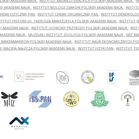
LSKIEJ AKADEMII NAUK
;
INSTYTUT BADAŃ LITERACKICH POLSKIEJ AKADEMII NAUK
;
I
EJ AKADEMII NAUK
;
INSTYTUT BIOLOGII SSAKÓW POLSKIEJ AKADEMII NAUK
;
INSTYT
HEMII FIZYCZNEJ PAN
;
INSTYTUT CHEMII ORGANICZNEJ PAN
;
INSTYTUT DENDROLOGI
STYTUT HISTORII im. TADEUSZA MANTEUFFLA POLSKIEJ AKADEMII NAUK
;
INSTYTUT J
EJ AKADEMII NAUK
;
INSTYTUT OCHRONY PRZYRODY POLSKIEJ AKADEMII NAUK
;
INST
 AKADEMII NAUK
;
MUZEUM I INSTYTUT ZOOLOGII POLSKIEJ AKADEMII NAUK
;
SIEĆ B
RA BIRKENMAJERÓW POLSKIEJ AKADEMII NAUK
;
INSTYTUT NAUK EKONOMICZNYCH POLS
M. MACIEJA NAŁĘCZA POLSKIEJ AKADEMII NAUK
;
INSTYTUT FIZYKI PAN
;
INSTYTUT TE