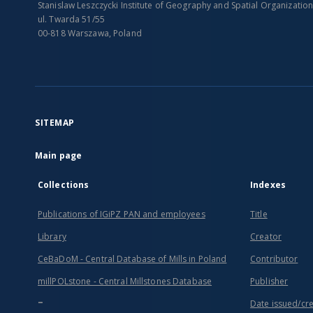
Stanislaw Leszczycki Institute of Geography and Spatial Organizatio
ul. Twarda 51/55
00-818 Warszawa, Poland
SITEMAP
Main page
Collections
Indexes
Publications of IGiPZ PAN and employees
Title
Library
Creator
CeBaDoM - Central Database of Mills in Poland
Contributor
millPOLstone - Central Millstones Database
Publisher
...
Date issued/cr