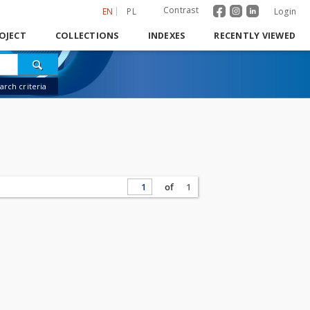
Contrast
EN
PL
Login
OJECT
COLLECTIONS
INDEXES
RECENTLY VIEWED
rch criteria
of
1