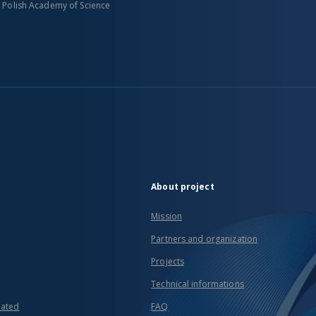
n Polish Academy of Science
About project
Mission
Partners and organization
Projects
Technical informations
eated
FAQ