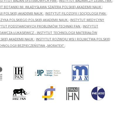
NSTYTUT BADAŃ SYSTEMOWYCH PAN
;
INSTYTUT BADAWCZY LEŚNICTWA
;
UT BOTANIKI IM. WŁADYSŁAWA SZAFERA POLSKIEJ AKADEMII NAUK
;
I POLSKIEJ AKADEMII NAUK
;
INSTYTUT FILOZOFII I SOCJOLOGII PAN
;
ĘZYKA POLSKIEGO POLSKIEJ AKADEMII NAUK
;
INSTYTUT MEDYCYNY
YTUT PODSTAWOWYCH PROBLEMÓW TECHNIKI PAN
;
INSTYTUT
ADAWCZA ŁUKASIEWICZ - INSTYTUT TECHNOLOGII MATERIAŁÓW
KIEJ AKADEMII NAUK
;
INSTYTUT ROZWOJU WSI I ROLNICTWA POLSKIEJ
CHNOLOGII BEZPIECZEŃSTWA „MORATEX”
;