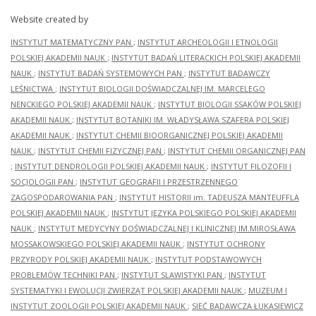
Website created by
INSTYTUT MATEMATYCZNY PAN
;
INSTYTUT ARCHEOLOGII I ETNOLOGII
POLSKIEJ AKADEMII NAUK
;
INSTYTUT BADAŃ LITERACKICH POLSKIEJ AKADEMII
NAUK
;
INSTYTUT BADAŃ SYSTEMOWYCH PAN
;
INSTYTUT BADAWCZY
LEŚNICTWA
;
INSTYTUT BIOLOGII DOŚWIADCZALNEJ IM. MARCELEGO
NENCKIEGO POLSKIEJ AKADEMII NAUK
;
INSTYTUT BIOLOGII SSAKÓW POLSKIEJ
AKADEMII NAUK
;
INSTYTUT BOTANIKI IM. WŁADYSŁAWA SZAFERA POLSKIEJ
AKADEMII NAUK
;
INSTYTUT CHEMII BIOORGANICZNEJ POLSKIEJ AKADEMII
NAUK
;
INSTYTUT CHEMII FIZYCZNEJ PAN
;
INSTYTUT CHEMII ORGANICZNEJ PAN
;
INSTYTUT DENDROLOGII POLSKIEJ AKADEMII NAUK
;
INSTYTUT FILOZOFII I
SOCJOLOGII PAN
;
INSTYTUT GEOGRAFII I PRZESTRZENNEGO
ZAGOSPODAROWANIA PAN
;
INSTYTUT HISTORII im. TADEUSZA MANTEUFFLA
POLSKIEJ AKADEMII NAUK
;
INSTYTUT JĘZYKA POLSKIEGO POLSKIEJ AKADEMII
NAUK
;
INSTYTUT MEDYCYNY DOŚWIADCZALNEJ I KLINICZNEJ IM.MIROSŁAWA
MOSSAKOWSKIEGO POLSKIEJ AKADEMII NAUK
;
INSTYTUT OCHRONY
PRZYRODY POLSKIEJ AKADEMII NAUK
;
INSTYTUT PODSTAWOWYCH
PROBLEMÓW TECHNIKI PAN
;
INSTYTUT SLAWISTYKI PAN
;
INSTYTUT
SYSTEMATYKI I EWOLUCJI ZWIERZĄT POLSKIEJ AKADEMII NAUK
;
MUZEUM I
INSTYTUT ZOOLOGII POLSKIEJ AKADEMII NAUK
;
SIEĆ BADAWCZA ŁUKASIEWICZ