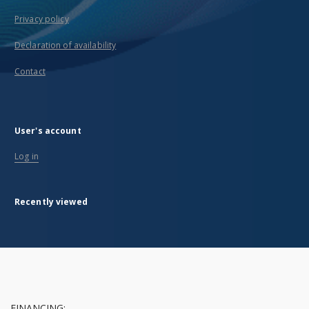
Privacy policy
Declaration of availability
Contact
User's account
Log in
Recently viewed
FINANCING: