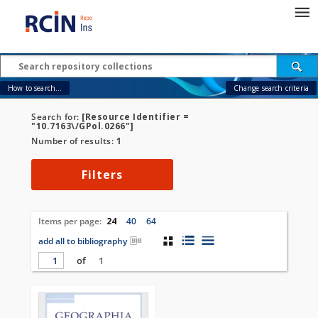
How to search...
Change search criteria
Search for:
[Resource Identifier =
"10.7163\/GPol.0266"]
Number of results:
1
Filters
Items per page:
24
40
64
add all to bibliography
of
1