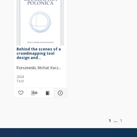
Behind the scenes of a
crowdmapping tool
design and
implementation:
Guidelines for
Rzeszewski, Michał
Kaczmarek, Patryk
Lupa, Piotr
Herodowicz, Toma
participatory mapping
practices in a
2024
multicultural
Text
environment
of
1
1